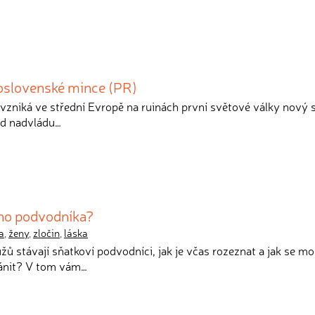
koslovenské mince (PR)
 vzniká ve střední Evropě na ruinách první světové války nový s
od nadvládu…
ho podvodníka?
a
,
ženy
,
zločin
,
láska
užů stávají sňatkoví podvodníci, jak je včas rozeznat a jak se m
ánit? V tom vám…