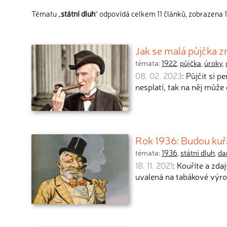
Tématu „
státní dluh
“ odpovídá celkem 11 článků, zobrazena 1
Jak se malá půjčka zm
témata:
1922
,
půjčka
,
úroky
,
08. 02. 2023
: Půjčit si 
nesplatí, tak na něj může
Rok 1936: Budou kuř
témata:
1936
,
státní dluh
,
da
18. 11. 2021
: Kouříte a zda
uvalená na tabákové výr