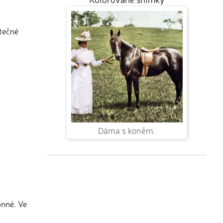
utečné
Dáma s koněm.
onné. Ve