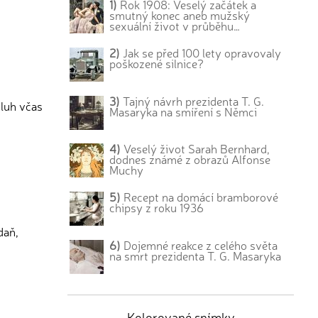
1)
Rok 1908: Veselý začátek a
smutný konec aneb mužský
sexuální život v průběhu…
2)
Jak se před 100 lety opravovaly
poškozené silnice?
3)
Tajný návrh prezidenta T. G.
dluh včas
Masaryka na smíření s Němci
4)
Veselý život Sarah Bernhard,
dodnes známé z obrazů Alfonse
Muchy
5)
Recept na domácí bramborové
chipsy z roku 1936
daň,
6)
Dojemné reakce z celého světa
na smrt prezidenta T. G. Masaryka
Kolorované snímky