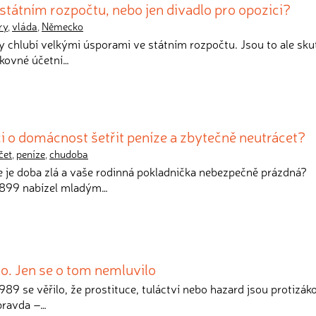
státním rozpočtu, nebo jen divadlo pro opozici?
ry
,
vláda
,
Německo
dy chlubí velkými úsporami ve státním rozpočtu. Jsou to ale sk
ikovné účetní…
či o domácnost šetřit peníze a zbytečně neutrácet?
čet
,
peníze
,
chudoba
že je doba zlá a vaše rodinná pokladnička nebezpečně prázdná?
 1899 nabízel mladým…
lo. Jen se o tom nemluvilo
989 se věřilo, že prostituce, tuláctví nebo hazard jsou protizák
 pravda –…