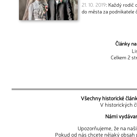
21. 10. 2019
: Každý rodič 
do města za podnikatele 
Články na
Li
Celkem 2 st
Všechny historické člán
V historických 
Námi vydávané
Upozorňujeme, že na naši d
Pokud od nás chcete nějaký obsah p