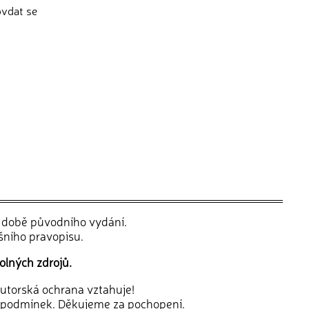
ovdat se
v době původního vydání.
šního pravopisu.
olných zdrojů.
 autorská ochrana vztahuje!
 podmínek. Děkujeme za pochopení.