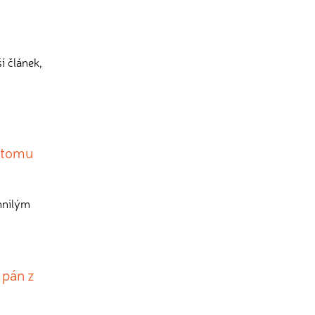
í článek,
y tomu
hnilým
 pán z