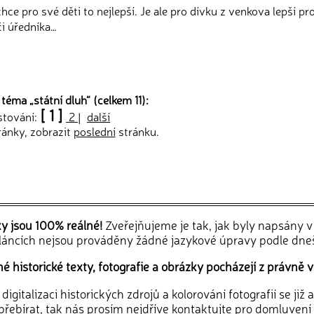
chce pro své děti to nejlepší. Je ale pro dívku z venkova lepší pr
či úředníka…
 téma „
státní dluh
“ (celkem 11):
[ 1 ]
stování:
2
|
další
ránky, zobrazit
poslední
stránku.
ky jsou 100% reálné!
Zveřejňujeme je tak, jak byly napsány 
článcích nejsou prováděny žádné jazykové úpravy podle dne
 historické texty, fotografie a obrázky pocházejí z právně v
igitalizaci historických zdrojů a kolorování fotografií se již
řebírat, tak nás prosím nejdříve
kontaktujte
pro domluvení