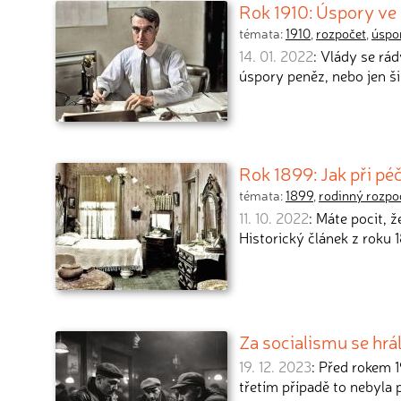
Rok 1910: Úspory ve 
témata:
1910
,
rozpočet
,
úspo
14. 01. 2022
: Vlády se rá
úspory peněz, nebo jen š
Rok 1899: Jak při pé
témata:
1899
,
rodinný rozpo
11. 10. 2022
: Máte pocit, 
Historický článek z roku
Za socialismu se hrá
19. 12. 2023
: Před rokem 1
třetím případě to nebyla