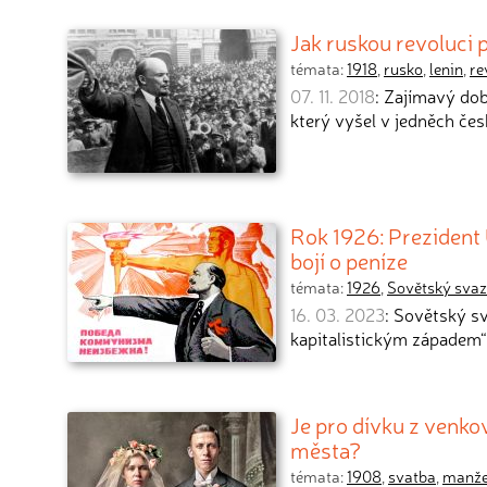
Jak ruskou revoluci p
témata:
1918
,
rusko
,
lenin
,
re
07. 11. 2018
: Zajímavý dob
který vyšel v jedněch če
Rok 1926: Prezident
bojí o peníze
témata:
1926
,
Sovětský svaz
16. 03. 2023
: Sovětský s
kapitalistickým západem“
Je pro dívku z venk
města?
témata:
1908
,
svatba
,
manže