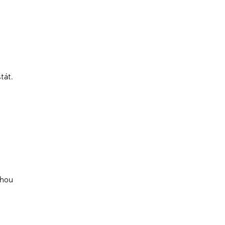
tát.
ohou