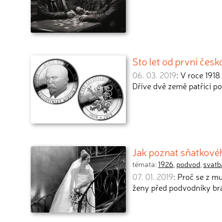
Sto let od první čes
06. 03. 2019
: V roce 1918
Dříve dvě země patřící p
Jak poznat sňatkové
témata:
1926
,
podvod
,
svatb
07. 01. 2019
: Proč se z m
ženy před podvodníky br