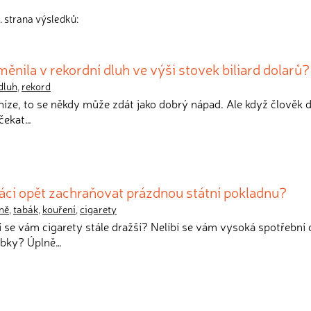
. strana výsledků:
ěnila v rekordní dluh ve výši stovek biliard dolarů?
dluh
,
rekord
peníze, to se někdy může zdát jako dobrý nápad. Ale když člověk 
 čekat…
áci opět zachraňovat prázdnou státní pokladnu?
ně
,
tabák
,
kouření
,
cigarety
jí se vám cigarety stále dražší? Nelíbí se vám vysoká spotřební 
obky? Úplně…