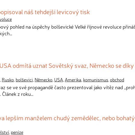
opisoval náš tehdejší levicový tisk
voluce
ový pohled na úspěchy bolševické Velké říjnové revoluce přináš
ských…
 USA odmítá uznat Sovětský svaz, Německo se dík
,
Rusko
,
bolševici
,
Německo
,
USA
,
Amerika
,
komunismus
,
obchod
vaz se ve své propagandě často prezentoval jako vítěz nad „pro
. Článek z roku…
ova lepším manželem chudý zemědělec, nebo bohatý
lství
,
peníze