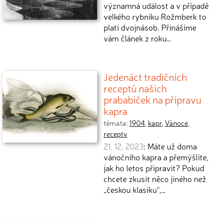
významná událost a v případě
velkého rybníku Rožmberk to
platí dvojnásob. Přinášíme
vám článek z roku…
Jedenáct tradičních
receptů našich
prababiček na přípravu
kapra
témata:
1904
,
kapr
,
Vánoce
,
recepty
21. 12. 2023
: Máte už doma
vánočního kapra a přemýšlíte,
jak ho letos připravit? Pokud
chcete zkusit něco jiného než
„českou klasiku“,…