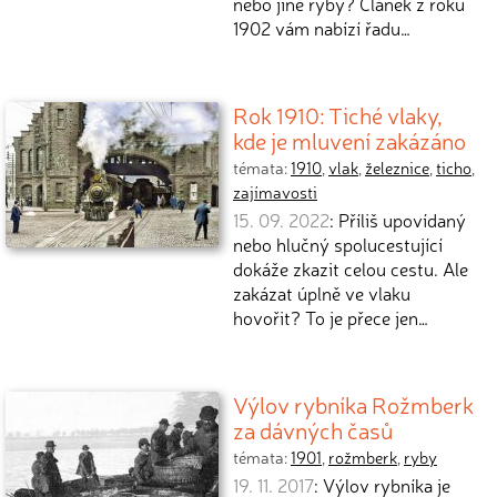
nebo jiné ryby? Článek z roku
1902 vám nabízí řadu…
Rok 1910: Tiché vlaky,
kde je mluvení zakázáno
témata:
1910
,
vlak
,
železnice
,
ticho
,
zajímavosti
15. 09. 2022
: Příliš upovídaný
nebo hlučný spolucestující
dokáže zkazit celou cestu. Ale
zakázat úplně ve vlaku
hovořit? To je přece jen…
Výlov rybníka Rožmberk
za dávných časů
témata:
1901
,
rožmberk
,
ryby
19. 11. 2017
: Výlov rybníka je