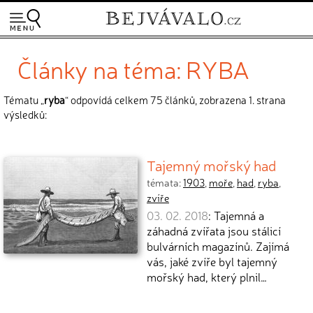
Články na téma: RYBA
Tématu „
ryba
“ odpovídá celkem 75 článků, zobrazena 1. strana
výsledků:
Tajemný mořský had
témata:
1903
,
moře
,
had
,
ryba
,
zvíře
03. 02. 2018
: Tajemná a
záhadná zvířata jsou stálicí
bulvárních magazínů. Zajímá
vás, jaké zvíře byl tajemný
mořský had, který plnil…