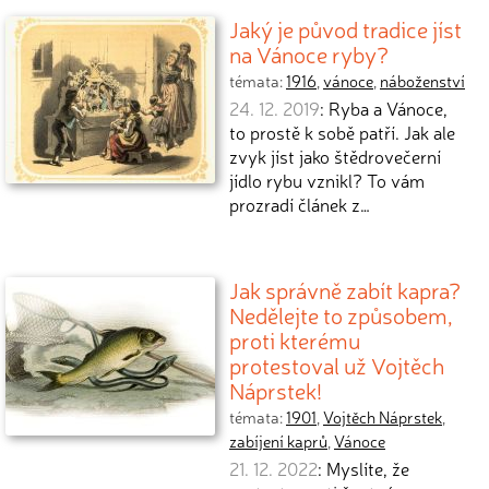
Jaký je původ tradice jíst
na Vánoce ryby?
témata:
1916
,
vánoce
,
náboženství
24. 12. 2019
: Ryba a Vánoce,
to prostě k sobě patří. Jak ale
zvyk jíst jako štědrovečerní
jídlo rybu vznikl? To vám
prozradí článek z…
Jak správně zabít kapra?
Nedělejte to způsobem,
proti kterému
protestoval už Vojtěch
Náprstek!
témata:
1901
,
Vojtěch Náprstek
,
zabíjení kaprů
,
Vánoce
21. 12. 2022
: Myslíte, že