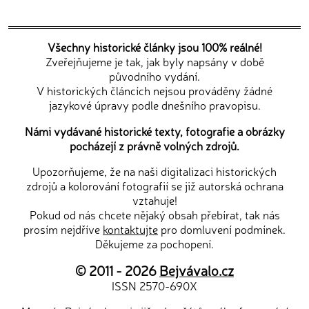
Všechny historické články jsou 100% reálné!
Zveřejňujeme je tak, jak byly napsány v době
původního vydání.
V historických článcích nejsou prováděny žádné
jazykové úpravy podle dnešního pravopisu.
Námi vydávané historické texty, fotografie a obrázky
pocházejí z právně volných zdrojů.
Upozorňujeme, že na naši digitalizaci historických
zdrojů a kolorování fotografií se již autorská ochrana
vztahuje!
Pokud od nás chcete nějaký obsah přebírat, tak nás
prosím nejdříve
kontaktujte
pro domluvení podmínek.
Děkujeme za pochopení.
© 2011 - 2026
Bejvávalo.cz
ISSN 2570-690X