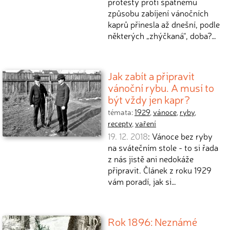
protesty proti špatnému
způsobu zabíjení vánočních
kaprů přinesla až dnešní, podle
některých „zhýčkaná“, doba?…
Jak zabít a připravit
vánoční rybu. A musí to
být vždy jen kapr?
témata:
1929
,
vánoce
,
ryby
,
recepty
,
vaření
19. 12. 2018
: Vánoce bez ryby
na svátečním stole - to si řada
z nás jistě ani nedokáže
připravit. Článek z roku 1929
vám poradí, jak si…
Rok 1896: Neznámé