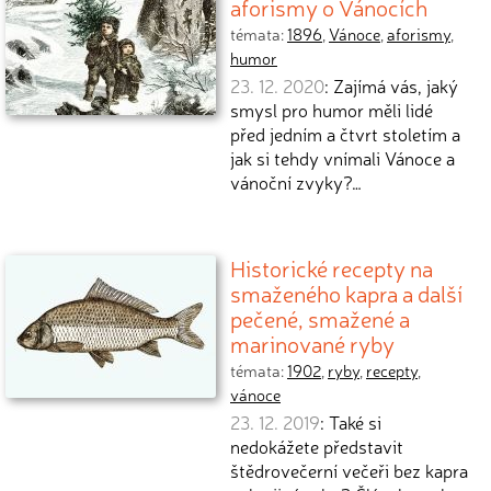
aforismy o Vánocích
témata:
1896
,
Vánoce
,
aforismy
,
humor
23. 12. 2020
: Zajímá vás, jaký
smysl pro humor měli lidé
před jedním a čtvrt stoletím a
jak si tehdy vnímali Vánoce a
vánoční zvyky?…
Historické recepty na
smaženého kapra a další
pečené, smažené a
marinované ryby
témata:
1902
,
ryby
,
recepty
,
vánoce
23. 12. 2019
: Také si
nedokážete představit
štědrovečerní večeři bez kapra