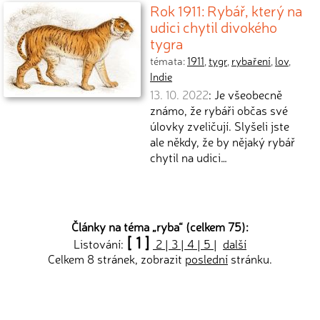
Rok 1911: Rybář, který na
udici chytil divokého
tygra
témata:
1911
,
tygr
,
rybaření
,
lov
,
Indie
13. 10. 2022
: Je všeobecně
známo, že rybáři občas své
úlovky zveličují. Slyšeli jste
ale někdy, že by nějaký rybář
chytil na udici…
Články na téma „
ryba
“ (celkem 75):
[ 1 ]
Listování:
2
|
3
|
4
|
5
|
další
Celkem 8 stránek, zobrazit
poslední
stránku.