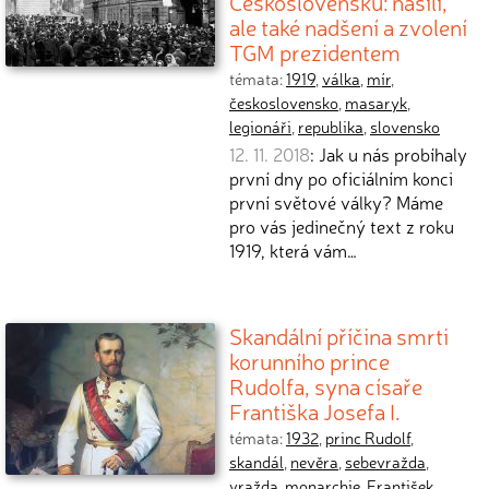
Československu: násilí,
ale také nadšení a zvolení
TGM prezidentem
témata:
1919
,
válka
,
mír
,
československo
,
masaryk
,
legionáři
,
republika
,
slovensko
12. 11. 2018
: Jak u nás probíhaly
první dny po oficiálním konci
první světové války? Máme
pro vás jedinečný text z roku
1919, která vám…
Skandální příčina smrti
korunního prince
Rudolfa, syna císaře
Františka Josefa I.
témata:
1932
,
princ Rudolf
,
skandál
,
nevěra
,
sebevražda
,
vražda
,
monarchie
,
František