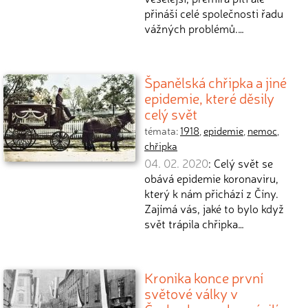
přináší celé společnosti řadu
vážných problémů.…
Španělská chřipka a jiné
epidemie, které děsily
celý svět
témata:
1918
,
epidemie
,
nemoc
,
chřipka
04. 02. 2020
: Celý svět se
obává epidemie koronaviru,
který k nám přichází z Číny.
Zajímá vás, jaké to bylo když
svět trápila chřipka…
Kronika konce první
světové války v