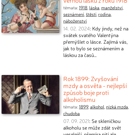
věrnou lásku z roku 1918
témata:
1918
,
láska
,
manželství
,
seznámení
,
štěstí
,
rodina
,
náboženství
14. 02. 2024
: Kdy jindy, než na
svátek svatého Valentýna
přemýšlet o lásce. Zajímá vás,
jak to bylo se seznámením a
láskou za časů…
Rok 1899: Zvyšování
mzdy a osvěta - nejlepší
způsob boje proti
alkoholismu
témata:
1899
,
alkohol
,
nízká mzda
,
chudoba
07. 09. 2021
: Se skleničkou
alkoholu se může zdát svět
veselejší, přemíra pití ale