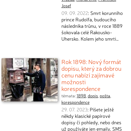
Josef
09. 09. 2022
: Smrt korunního
prince Rudolfa, budoucího
následníka trůnu, v roce 1889
šokovala celé Rakousko-
Uhersko. Kolem jeho smrti…
Rok 1898: Nový formát
dopisu, který za dobrou
cenu nabízí zajímavé
možnosti
korespondence
témata:
1898
,
dopis
,
pošta
,
korespondence
29. 07. 2023
: Píšete ještě
někdy klasické papírové
dopisy či pohledy, nebo dnes
už používáte jen emaily, SMS