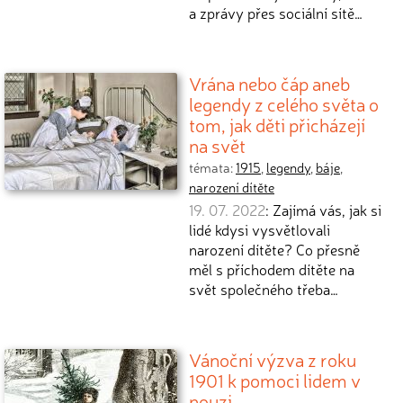
a zprávy přes sociální sítě…
Vrána nebo čáp aneb
legendy z celého světa o
tom, jak děti přicházejí
na svět
témata:
1915
,
legendy
,
báje
,
narození dítěte
19. 07. 2022
: Zajímá vás, jak si
lidé kdysi vysvětlovali
narození dítěte? Co přesně
měl s příchodem dítěte na
svět společného třeba…
Vánoční výzva z roku
1901 k pomoci lidem v
nouzi