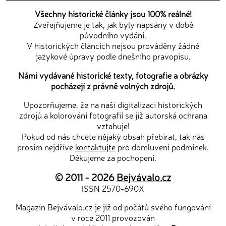
Všechny historické články jsou 100% reálné!
Zveřejňujeme je tak, jak byly napsány v době
původního vydání.
V historických článcích nejsou prováděny žádné
jazykové úpravy podle dnešního pravopisu.
Námi vydávané historické texty, fotografie a obrázky
pocházejí z právně volných zdrojů.
Upozorňujeme, že na naši digitalizaci historických
zdrojů a kolorování fotografií se již autorská ochrana
vztahuje!
Pokud od nás chcete nějaký obsah přebírat, tak nás
prosím nejdříve
kontaktujte
pro domluvení podmínek.
Děkujeme za pochopení.
© 2011 - 2026
Bejvávalo.cz
ISSN 2570-690X
Magazín Bejvávalo.cz je již od počátů svého fungování
v roce 2011 provozován