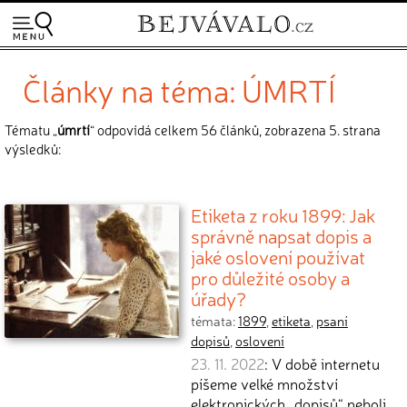
Články na téma: ÚMRTÍ
Tématu „
úmrtí
“ odpovídá celkem 56 článků, zobrazena 5. strana
výsledků:
Etiketa z roku 1899: Jak
správně napsat dopis a
jaké oslovení používat
pro důležité osoby a
úřady?
témata:
1899
,
etiketa
,
psaní
dopisů
,
oslovení
23. 11. 2022
: V době internetu
píšeme velké množství
elektronických „dopisů“ neboli