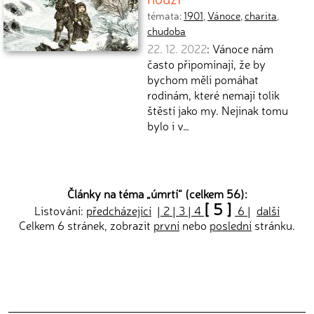
témata:
1901
,
Vánoce
,
charita
,
chudoba
22. 12. 2022
: Vánoce nám
často připomínají, že by
bychom měli pomáhat
rodinám, které nemají tolik
štěstí jako my. Nejinak tomu
bylo i v…
Články na téma „
úmrtí
“ (celkem 56):
[ 5 ]
Listování:
předcházející
|
2
|
3
|
4
6
|
další
Celkem 6 stránek, zobrazit
první
nebo
poslední
stránku.