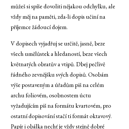
můžeš si spíše dovoliti nějakou odchylku, ale
vždy měj na paměti, zda-li dopis učiní na
příjemce žádoucí dojem.
V dopisech vyjadřuj se určitě, jasně, beze
všech umělůstek a hledaností, beze všech
květnatých obratův a vtipů. Dbej pečlivě
řádného zevnějšku svých dopisů. Osobám
výše postaveným a úřadům piš na celém
archu foliovém, osobnostem úctu
vyžadujícím piš na formátu kvartovém, pro
ostatní dopisování stačí ti formát oktavový.
Papír i obálka nechť je vždy stejně dobré