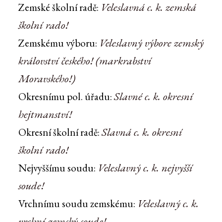
Veleslavná c. k. zemská
Zemské školní radě:
školní rado!
Veleslavný výbore zemský
Zemskému výboru:
království českého! (markrabství
Moravského!)
Slavné c. k. okresní
Okresnímu pol. úřadu:
hejtmanství!
Slavná c. k. okresní
Okresní školní radě:
školní rado!
Veleslavný c. k. nejvyšší
Nejvyššímu soudu:
soude!
Veleslavný c. k.
Vrchnímu soudu zemskému:
vrchní zemský soude!