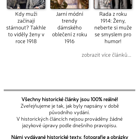
Kdy muži
Jarní módní
Rada z roku
začínají
trendy
1914: Ženy,
stárnout? Takhle
dámského
neberte si muže
to viděly ženy v
oblečení z roku
se smyslem pro
roce 1918
1916
humor!
zobrazit více článků...
Všechny historické články jsou 100% reálné!
Zveřejňujeme je tak, jak byly napsány v době
původního vydání.
V historických článcích nejsou prováděny žádné
jazykové úpravy podle dnešního pravopisu.
Námi vydávané historické texty, fotografie a obrázky