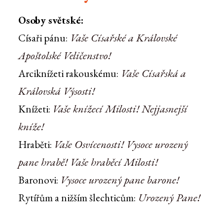
Osoby světské:
Vaše Císařské a Královské
Císaři pánu:
Apoštolské Veličenstvo!
Vaše Císařská a
Arciknížeti rakouskému:
Královská Výsosti!
Vaše knížecí Milosti! Nejjasnejší
Knížeti:
kníže!
Vaše Osvícenosti! Vysoce urozený
Hraběti:
pane hrabě! Vaše hraběcí Milosti!
Vysoce urozený pane barone!
Baronovi:
Urozený Pane!
Rytířům a nižším šlechticům: