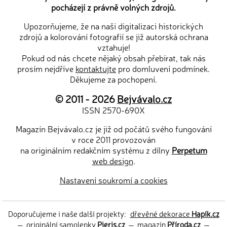
pocházejí z právně volných zdrojů.
Upozorňujeme, že na naši digitalizaci historických
zdrojů a kolorování fotografií se již autorská ochrana
vztahuje!
Pokud od nás chcete nějaký obsah přebírat, tak nás
prosím nejdříve
kontaktujte
pro domluvení podmínek.
Děkujeme za pochopení.
© 2011 - 2026
Bejvávalo.cz
ISSN 2570-690X
Magazín Bejvávalo.cz je již od počátů svého fungování
v roce 2011 provozován
na originálním redakčním systému z dílny
Perpetum
web design
.
Nastavení soukromí a cookies
Doporučujeme i naše další projekty:
dřevěné dekorace
Hapík.cz
—
originální samolepky
Pieris.cz
—
magazín
Příroda.cz
—