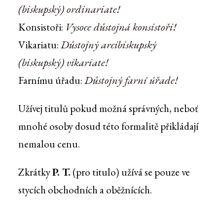
(biskupský) ordinariate!
Vysoce důstojná konsistoři!
Konsistoři:
Důstojný arcibiskupský
Vikariatu:
(biskupský) vikariate!
Důstojný farní úřade!
Farnímu úřadu:
Užívej titulů pokud možná správných, neboť
mnohé osoby dosud této formalitě přikládají
nemalou cenu.
Zkrátky
P. T.
(pro titulo) užívá se pouze ve
stycích obchodních a oběžnících.