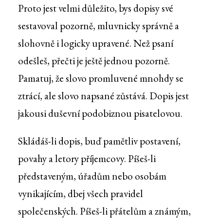
Proto jest velmi důležito, bys dopisy své
sestavoval pozorně, mluvnicky správně a
slohovně i logicky upravené. Než psaní
odešleš, přečti je ještě jednou pozorně.
Pamatuj, že slovo promluvené mnohdy se
ztrácí, ale slovo napsané zůstává. Dopis jest
jakousi duševní podobiznou pisatelovou.
Skládáš-li dopis, buď pamětliv postavení,
povahy a letory příjemcovy. Píšeš-li
představeným, úřadům nebo osobám
vynikajícím, dbej všech pravidel
společenských. Píšeš-li přátelům a známým,