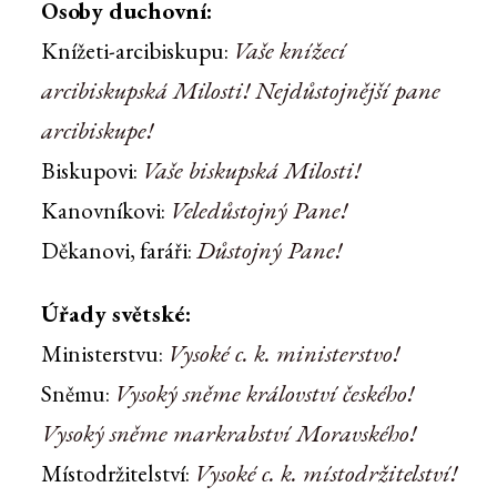
Osoby duchovní:
Vaše knížecí
Knížeti-arcibiskupu:
arcibiskupská Milosti! Nejdůstojnější pane
arcibiskupe!
Vaše biskupská Milosti!
Biskupovi:
Veledůstojný Pane!
Kanovníkovi:
Důstojný Pane!
Děkanovi, faráři:
Úřady světské:
Vysoké c. k. ministerstvo!
Ministerstvu:
Vysoký sněme království českého!
Sněmu:
Vysoký sněme markrabství Moravského!
Vysoké c. k. místodržitelství!
Místodržitelství: