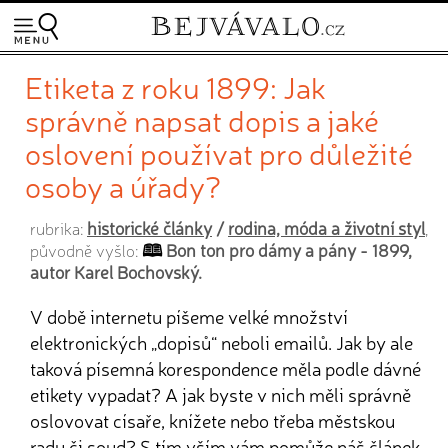
Etiketa z roku 1899: Jak
správně napsat dopis a jaké
oslovení používat pro důležité
osoby a úřady?
historické články
/
rodina, móda a životní styl
rubrika:
,
Bon ton pro dámy a pány - 1899,
původně vyšlo:
autor Karel Bochovský.
V době internetu píšeme velké množství
elektronických „dopisů“ neboli emailů. Jak by ale
taková písemná korespondence měla podle dávné
etikety vypadat? A jak byste v nich měli správně
oslovovat císaře, knížete nebo třeba městskou
radu či soud? S tím vším vám pomůže náš článek