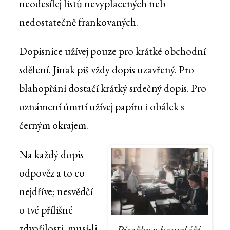
neodesílej listů nevyplacených neb
nedostatečně frankovaných.
Dopisnice užívej pouze pro krátké obchodní
sdělení. Jinak piš vždy dopis uzavřený. Pro
blahopřání dostačí krátký srdečný dopis. Pro
oznámení úmrtí užívej papíru i obálek s
černým okrajem.
Na každý dopis
odpověz a to co
nejdříve; nesvědčí
o tvé přílišné
zdvořilosti, musí-li
Písařky v kanceláři.