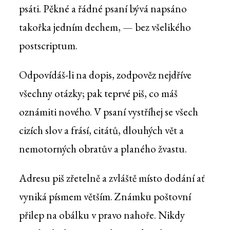
psáti. Pěkné a řádné psaní bývá napsáno
takořka jedním dechem, — bez všelikého
postscriptum.
Odpovídáš-li na dopis, zodpověz nejdříve
všechny otázky; pak teprvé piš, co máš
oznámiti nového. V psaní vystříhej se všech
cizích slov a frásí, citátů, dlouhých vět a
nemotorných obratův a planého žvastu.
Adresu piš zřetelně a zvláště místo dodání ať
vyniká písmem větším. Známku poštovní
přilep na obálku v pravo nahoře. Nikdy