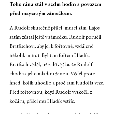
Toho rána stál v sedm hodin s povozem
před mayersým zámečkem.
A Rudolf skutečně přišel, musel sám. Lajos
zatím zůstal ještě v zámečku. Rudolf poručil
Bratfischovi, aby jel k fořtovně, vzdálené
několik minut. Byl tam fořtem Hladík.
Bratfisch věděl, už z dřívějška, že Rudolf
chodí za jeho mladou ženou. Věděl proto
hned, kolik uhodilo a proč tam Rudolfa veze.
Před fořtovnou, když Rudolf vyskočil z
kočáru, přišel mu Hladík vstříc.