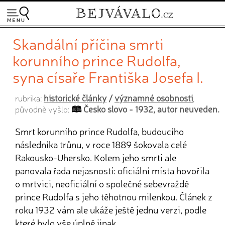
Skandální příčina smrti
korunního prince Rudolfa,
syna císaře Františka Josefa I.
historické články
/
významné osobnosti
rubrika:
,
Česko slovo - 1932, autor neuveden.
původně vyšlo:
Smrt korunního prince Rudolfa, budoucího
následníka trůnu, v roce 1889 šokovala celé
Rakousko-Uhersko. Kolem jeho smrti ale
panovala řada nejasností: oficiální místa hovořila
o mrtvici, neoficiální o společné sebevraždě
prince Rudolfa s jeho těhotnou milenkou. Článek z
roku 1932 vám ale ukáže ještě jednu verzi, podle
které bylo vše úplně jinak.