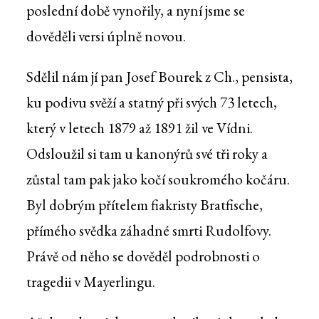
poslední době vynořily, a nyní jsme se
dověděli versi úplně novou.
Sdělil nám jí pan Josef Bourek z Ch., pensista,
ku podivu svěží a statný při svých 73 letech,
který v letech 1879 až 1891 žil ve Vídni.
Odsloužil si tam u kanonýrů své tři roky a
zůstal tam pak jako kočí soukromého kočáru.
Byl dobrým přítelem fiakristy Bratfische,
přímého svědka záhadné smrti Rudolfovy.
Právě od něho se dověděl podrobnosti o
tragedii v Mayerlingu.