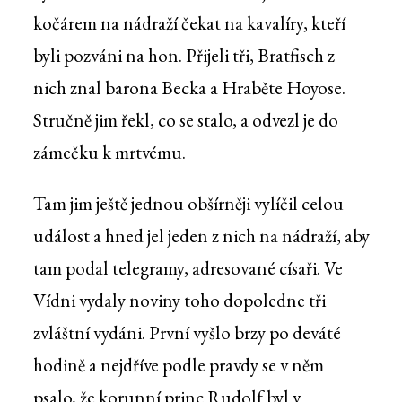
kočárem na nádraží čekat na kavalíry, kteří
byli pozváni na hon. Přijeli tři, Bratfisch z
nich znal barona Becka a Hraběte Hoyose.
Stručně jim řekl, co se stalo, a odvezl je do
zámečku k mrtvému.
Tam jim ještě jednou obšírněji vylíčil celou
událost a hned jel jeden z nich na nádraží, aby
tam podal telegramy, adresované císaři. Ve
Vídni vydaly noviny toho dopoledne tři
zvláštní vydáni. První vyšlo brzy po deváté
hodině a nejdříve podle pravdy se v něm
psalo, že korunní princ Rudolf byl v