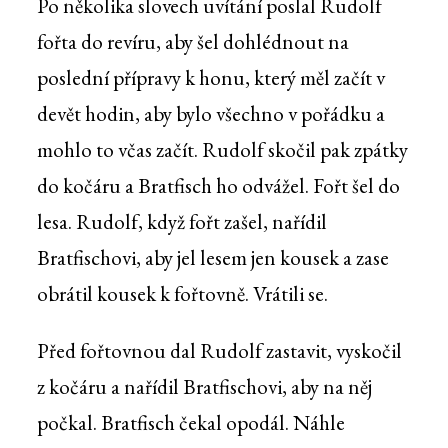
Po několika slovech uvítání poslal Rudolf
fořta do revíru, aby šel dohlédnout na
poslední přípravy k honu, který měl začít v
devět hodin, aby bylo všechno v pořádku a
mohlo to včas začít. Rudolf skočil pak zpátky
do kočáru a Bratfisch ho odvážel. Fořt šel do
lesa. Rudolf, když fořt zašel, nařídil
Bratfischovi, aby jel lesem jen kousek a zase
obrátil kousek k fořtovně. Vrátili se.
Před fořtovnou dal Rudolf zastavit, vyskočil
z kočáru a nařídil Bratfischovi, aby na něj
počkal. Bratfisch čekal opodál. Náhle