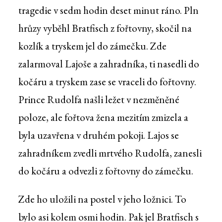
tragedie v sedm hodin deset minut ráno. Pln
hrůzy vyběhl Bratfisch z fořtovny, skočil na
kozlík a tryskem jel do zámečku. Zde
zalarmoval Lajoše a zahradníka, ti nasedli do
kočáru a tryskem zase se vraceli do fořtovny.
Prince Rudolfa našli ležet v nezměněné
poloze, ale fořtova žena mezitím zmizela a
byla uzavřena v druhém pokoji. Lajos se
zahradníkem zvedli mrtvého Rudolfa, zanesli
do kočáru a odvezli z fořtovny do zámečku.
Zde ho uložili na postel v jeho ložnici. To
bylo asi kolem osmi hodin. Pak jel Bratfisch s