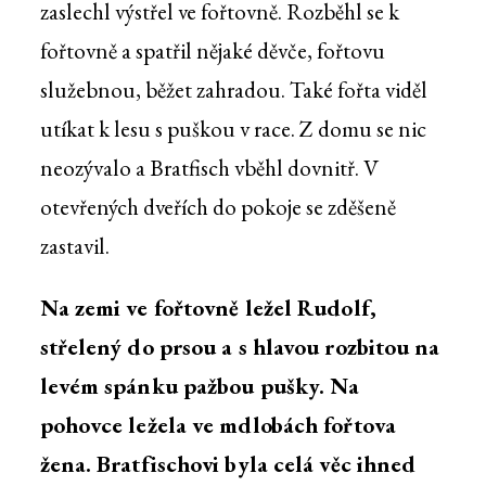
zaslechl výstřel ve fořtovně. Rozběhl se k
fořtovně a spatřil nějaké děvče, fořtovu
služebnou, běžet zahradou. Také fořta viděl
utíkat k lesu s puškou v race. Z domu se nic
neozývalo a Bratfisch vběhl dovnitř. V
otevřených dveřích do pokoje se zděšeně
zastavil.
Na zemi ve fořtovně ležel Rudolf,
střelený do prsou a s hlavou rozbitou na
levém spánku pažbou pušky. Na
pohovce ležela ve mdlobách fořtova
žena. Bratfischovi byla celá věc ihned