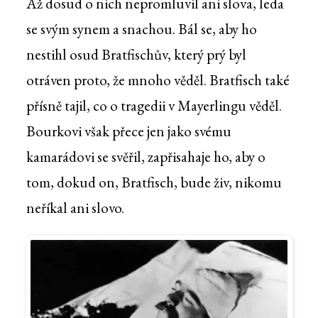
Až dosud o nich nepromluvil ani slova, leda
se svým synem a snachou. Bál se, aby ho
nestihl osud Bratfischův, který prý byl
otráven proto, že mnoho věděl. Bratfisch také
přísně tajil, co o tragedii v Mayerlingu věděl.
Bourkovi však přece jen jako svému
kamarádovi se svěřil, zapřisahaje ho, aby o
tom, dokud on, Bratfisch, bude živ, nikomu
neříkal ani slovo.