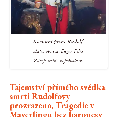
Korunní princ Rudolf.
Autor obrazu: Eugen Felix
Zdroj: archiv Bejvávalo.cz.
Tajemství přímého svědka
smrti Rudolfovy
prozrazeno. Tragedie v
Mayerlingu bez baronesy