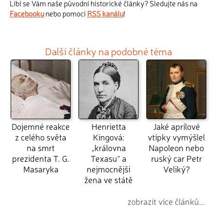
Líbí se Vám naše původní historické články? Sledujte nás na
Facebooku
nebo pomocí
RSS kanálu
!
Další články na podobné téma
Dojemné reakce
Henrietta
Jaké aprílové
z celého světa
Kingová:
vtípky vymýšlel
na smrt
„královna
Napoleon nebo
prezidenta T. G.
Texasu“ a
ruský car Petr
Masaryka
nejmocnější
Veliký?
žena ve státě
zobrazit více článků...