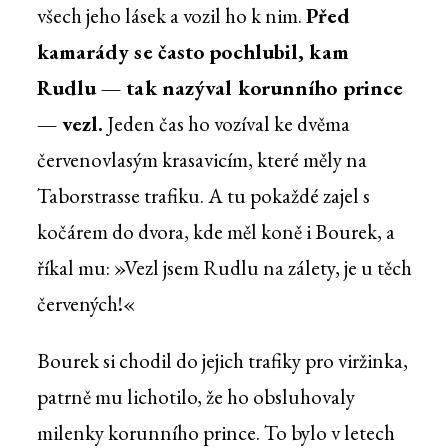
všech jeho lásek a vozil ho k nim.
Před
kamarády se často pochlubil, kam
Rudlu — tak nazýval korunního prince
— vezl.
Jeden čas ho vozíval ke dvěma
červenovlasým krasavicím, které měly na
Taborstrasse trafiku. A tu pokaždé zajel s
kočárem do dvora, kde měl koně i Bourek, a
říkal mu: »Vezl jsem Rudlu na zálety, je u těch
červených!«
Bourek si chodil do jejich trafiky pro viržinka,
patrně mu lichotilo, že ho obsluhovaly
milenky korunního prince. To bylo v letech