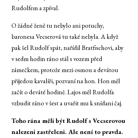
Rudolfem a zpíval.
O žádné ženě tu nebylo ani potuchy,
baronesa Vecserová tu také nebyla. A když
pak šel Rudolf spát, nařídil Bratfischovi, aby
v sedm hodin ráno stál s vozem před
zámečkem, protože mezi osmou a devátou
přijedou kavalíři, pozvaní na hon. Hon měl
začít o deváté hodině. Lajos měl Rudolfa
vzbudit ráno v šest a uvařit mu k snídani čaj.
Toho rána měli být Rudolf s Vecserovou
nalezeni zastřeleni. Ale není to pravda.