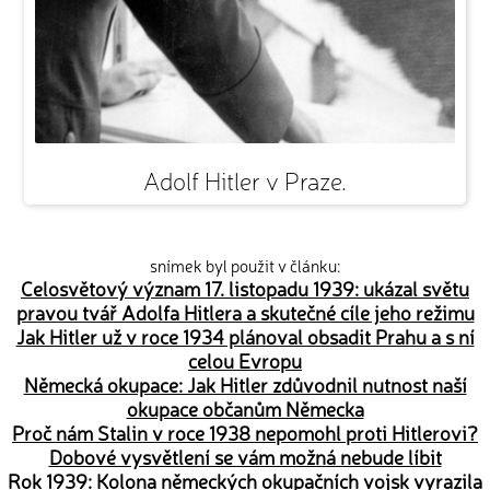
Adolf Hitler v Praze.
snímek byl použit v článku:
Celosvětový význam 17. listopadu 1939: ukázal světu
pravou tvář Adolfa Hitlera a skutečné cíle jeho režimu
Jak Hitler už v roce 1934 plánoval obsadit Prahu a s ní
celou Evropu
Německá okupace: Jak Hitler zdůvodnil nutnost naší
okupace občanům Německa
Proč nám Stalin v roce 1938 nepomohl proti Hitlerovi?
Dobové vysvětlení se vám možná nebude líbit
Rok 1939: Kolona německých okupačních vojsk vyrazila