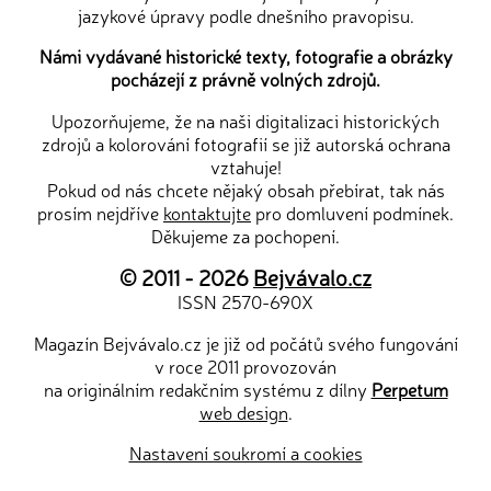
jazykové úpravy podle dnešního pravopisu.
Námi vydávané historické texty, fotografie a obrázky
pocházejí z právně volných zdrojů.
Upozorňujeme, že na naši digitalizaci historických
zdrojů a kolorování fotografií se již autorská ochrana
vztahuje!
Pokud od nás chcete nějaký obsah přebírat, tak nás
prosím nejdříve
kontaktujte
pro domluvení podmínek.
Děkujeme za pochopení.
© 2011 - 2026
Bejvávalo.cz
ISSN 2570-690X
Magazín Bejvávalo.cz je již od počátů svého fungování
v roce 2011 provozován
na originálním redakčním systému z dílny
Perpetum
web design
.
Nastavení soukromí a cookies