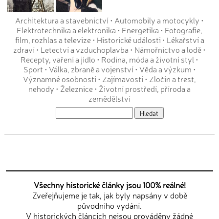
Architektura a stavebnictví
•
Automobily a motocykly
•
Elektrotechnika a elektronika
•
Energetika
•
Fotografie,
film, rozhlas a televize
•
Historické události
•
Lékařství a
zdraví
•
Letectví a vzduchoplavba
•
Námořnictvo a lodě
•
Recepty, vaření a jídlo
•
Rodina, móda a životní styl
•
Sport
•
Válka, zbraně a vojenství
•
Věda a výzkum
•
Významné osobnosti
•
Zajímavosti
•
Zločin a trest,
nehody
•
Železnice
•
Životní prostředí, příroda a
zemědělství
Všechny historické články jsou 100% reálné!
Zveřejňujeme je tak, jak byly napsány v době
původního vydání.
V historických článcích nejsou prováděny žádné