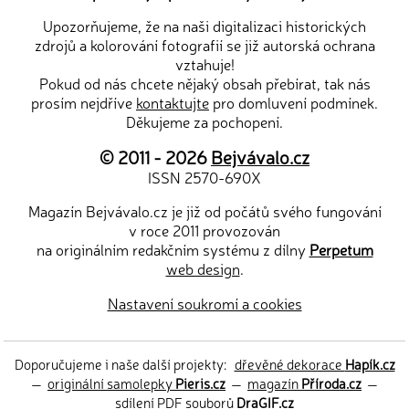
Upozorňujeme, že na naši digitalizaci historických
zdrojů a kolorování fotografií se již autorská ochrana
vztahuje!
Pokud od nás chcete nějaký obsah přebírat, tak nás
prosím nejdříve
kontaktujte
pro domluvení podmínek.
Děkujeme za pochopení.
© 2011 - 2026
Bejvávalo.cz
ISSN 2570-690X
Magazín Bejvávalo.cz je již od počátů svého fungování
v roce 2011 provozován
na originálním redakčním systému z dílny
Perpetum
web design
.
Nastavení soukromí a cookies
Doporučujeme i naše další projekty:
dřevěné dekorace
Hapík.cz
—
originální samolepky
Pieris.cz
—
magazín
Příroda.cz
—
sdílení PDF souborů
DraGIF.cz