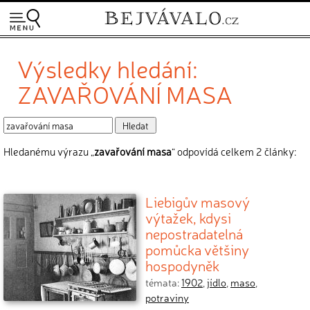
Výsledky hledání:
ZAVAŘOVÁNÍ MASA
Hledanému výrazu „
zavařování masa
“ odpovídá celkem 2 články:
Liebigův masový
výtažek, kdysi
nepostradatelná
pomůcka většiny
hospodyněk
témata:
1902
,
jídlo
,
maso
,
potraviny