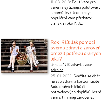
11. 08. 2018
: Používáte pro
vaření nejrůznější polotovary
a pomůcky? Jednu kdysi
populární vám představí
článek z roku 1902.
Rok 1913: Jak pomoci
svému zdraví a zároveň
omezit potřebu drahých
léků?
témata:
1913
,
zdraví
,
ovoce
,
zelenina
25. 01. 2022
: Snažíte se dbát
na své zdraví a konzumujete
řadu drahých léků či
potravinových doplňků, které
vám s tím mají zaručeně…