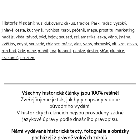
Historie hledání:
hus
,
dukovany
,
cirkus
,
tradice
,
Park
,
radec
,
vysoký
,
jihlavě
,
cesta
,
kuchyně
,
rychlost
,
teror
,
pečeně
,
mapa
,
prostitu
,
marketing
,
naděje
,
věda
,
závod
,
býci
,
bojov
,
soused
,
zel
,
amerika
,
eska
,
věno
,
jména
,
květiny
,
egypt
,
sousedé
,
chlapec
,
měsic
,
ales
,
vahy
,
obrovský
,
olt
,
kroj
,
dívka
,
rozchod
,
židé
,
nebe
,
mobil
,
kva
,
kohout
,
peníze
,
destin
,
sh\o
,
okenice
,
krakonoš
,
oblečení
Všechny historické články jsou 100% reálné!
Zveřejňujeme je tak, jak byly napsány v době
původního vydání.
V historických článcích nejsou prováděny žádné
jazykové úpravy podle dnešního pravopisu.
Námi vydávané historické texty, fotografie a obrázky
pocházejí z právně volných zdrojů.