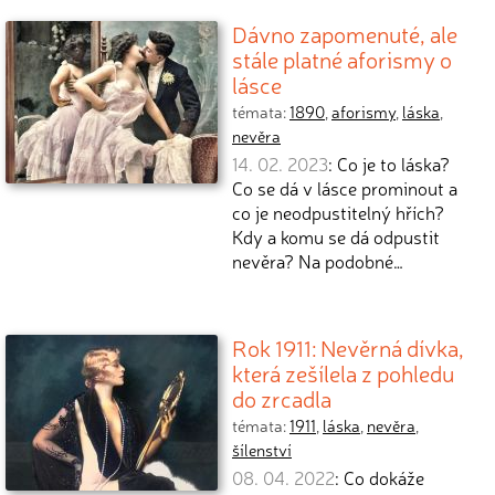
Dávno zapomenuté, ale
stále platné aforismy o
lásce
témata:
1890
,
aforismy
,
láska
,
nevěra
14. 02. 2023
: Co je to láska?
Co se dá v lásce prominout a
co je neodpustitelný hřích?
Kdy a komu se dá odpustit
nevěra? Na podobné…
Rok 1911: Nevěrná dívka,
která zešílela z pohledu
do zrcadla
témata:
1911
,
láska
,
nevěra
,
šílenství
08. 04. 2022
: Co dokáže