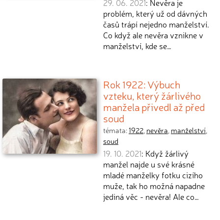
29. 06. 2021
: Nevěra je
problém, který už od dávných
časů trápí nejedno manželství.
Co když ale nevěra vznikne v
manželství, kde se…
Rok 1922: Výbuch
vzteku, který žárlivého
manžela přivedl až před
soud
témata:
1922
,
nevěra
,
manželství
,
soud
19. 10. 2021
: Když žárlivý
manžel najde u své krásné
mladé manželky fotku cizího
muže, tak ho možná napadne
jediná věc - nevěra! Ale co…