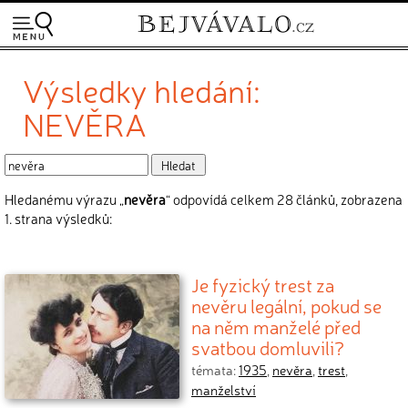
Výsledky hledání:
NEVĚRA
Hledanému výrazu „
nevěra
“ odpovídá celkem 28 článků, zobrazena
1. strana výsledků:
Je fyzický trest za
nevěru legální, pokud se
na něm manželé před
svatbou domluvili?
témata:
1935
,
nevěra
,
trest
,
manželství