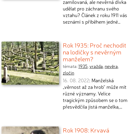
zamilovaná, ale nevěrná dívka
udělat pro záchranu svého
vztahu? Článek z roku 1911 vás
seznámí s příběhem jedné…
Rok 1935: Proč nechodit
na lodičky s nevěrným
manželem?
témata:
1935
,
vražda
,
nevěra
,
zločin
16. 08. 2022
: Manželská
„věrnost až za hrob“ může mít
různé významy. Velice
tragickým způsobem se o tom
přesvědčila jistá manželka,…
Rok 1908: Krvavá