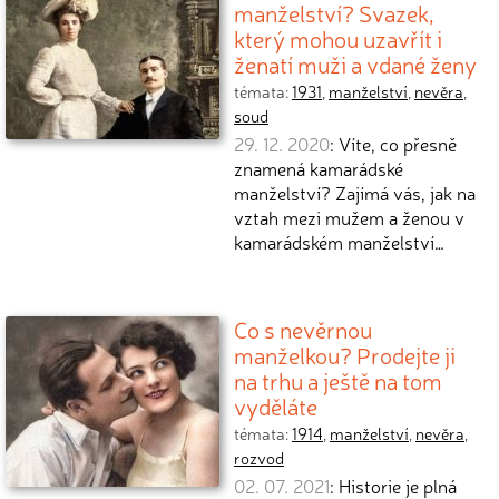
manželství? Svazek,
který mohou uzavřít i
ženatí muži a vdané ženy
témata:
1931
,
manželství
,
nevěra
,
soud
29. 12. 2020
: Víte, co přesně
znamená kamarádské
manželství? Zajímá vás, jak na
vztah mezi mužem a ženou v
kamarádském manželství…
Co s nevěrnou
manželkou? Prodejte ji
na trhu a ještě na tom
vyděláte
témata:
1914
,
manželství
,
nevěra
,
rozvod
02. 07. 2021
: Historie je plná