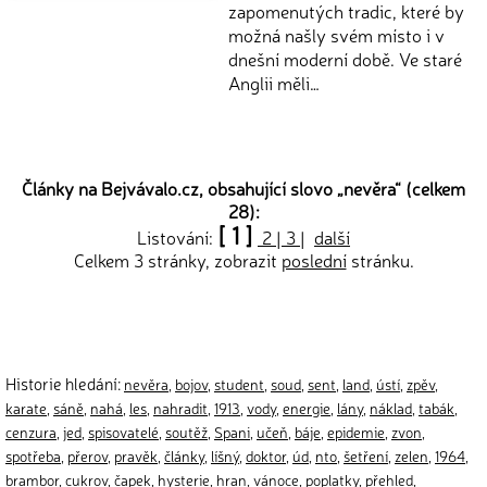
zapomenutých tradic, které by
možná našly svém místo i v
dnešní moderní době. Ve staré
Anglii měli…
Články na Bejvávalo.cz, obsahující slovo „
nevěra
“ (celkem
28):
[ 1 ]
Listování:
2
|
3
|
další
Celkem 3 stránky, zobrazit
poslední
stránku.
Historie hledání:
nevěra
,
bojov
,
student
,
soud
,
sent
,
land
,
ústí
,
zpěv
,
karate
,
sáně
,
nahá
,
les
,
nahradit
,
1913
,
vody
,
energie
,
lány
,
náklad
,
tabák
,
cenzura
,
jed
,
spisovatelé
,
soutěž
,
Spani
,
učeň
,
báje
,
epidemie
,
zvon
,
spotřeba
,
přerov
,
pravěk
,
články
,
líšný
,
doktor
,
úd
,
nto
,
šetření
,
zelen
,
1964
,
brambor
,
cukrov
,
čapek
,
hysterie
,
hran
,
vánoce
,
poplatky
,
přehled
,