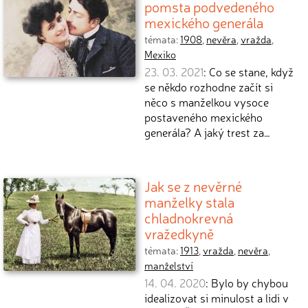
pomsta podvedeného
mexického generála
témata:
1908
,
nevěra
,
vražda
,
Mexiko
23. 03. 2021
: Co se stane, když
se někdo rozhodne začít si
něco s manželkou vysoce
postaveného mexického
generála? A jaký trest za…
Jak se z nevěrné
manželky stala
chladnokrevná
vražedkyně
témata:
1913
,
vražda
,
nevěra
,
manželství
14. 04. 2020
: Bylo by chybou
idealizovat si minulost a lidi v