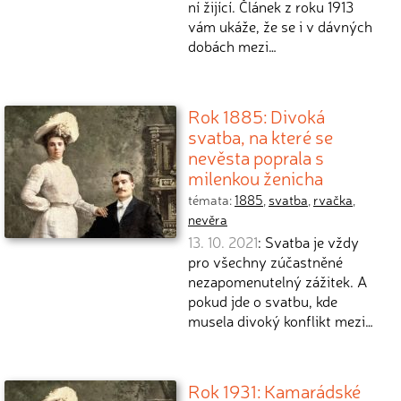
ní žijící. Článek z roku 1913
vám ukáže, že se i v dávných
dobách mezi…
Rok 1885: Divoká
svatba, na které se
nevěsta poprala s
milenkou ženicha
témata:
1885
,
svatba
,
rvačka
,
nevěra
13. 10. 2021
: Svatba je vždy
pro všechny zúčastněné
nezapomenutelný zážitek. A
pokud jde o svatbu, kde
musela divoký konflikt mezi…
Rok 1931: Kamarádské