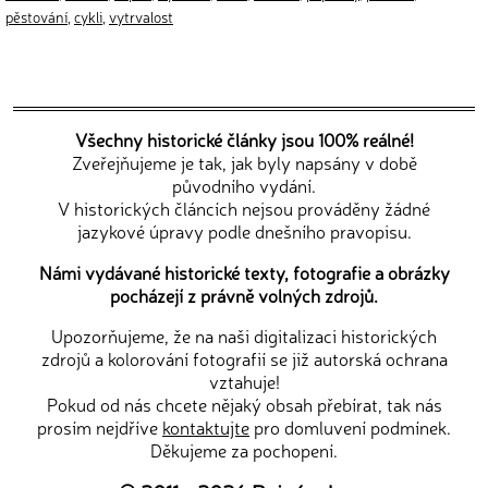
pěstování
,
cykli
,
vytrvalost
Všechny historické články jsou 100% reálné!
Zveřejňujeme je tak, jak byly napsány v době
původního vydání.
V historických článcích nejsou prováděny žádné
jazykové úpravy podle dnešního pravopisu.
Námi vydávané historické texty, fotografie a obrázky
pocházejí z právně volných zdrojů.
Upozorňujeme, že na naši digitalizaci historických
zdrojů a kolorování fotografií se již autorská ochrana
vztahuje!
Pokud od nás chcete nějaký obsah přebírat, tak nás
prosím nejdříve
kontaktujte
pro domluvení podmínek.
Děkujeme za pochopení.