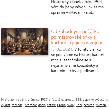
Historický článek z roku 1903
vám dá jasný návod, jak se má
správně vykládání karet…
Od záhadných počátků
po mistrovské triky s
kartami a jejich osvojení
13. 02. 2024
: V tomto článku
se podíváme na historii karetní
magie, seznámíme se s
nejznámějšími kouzelníky a
karetními triky a podíváme…
Historie hledání:
vršovice
,
1927
,
střed
,
tělo
,
james
,
1888
,
vlasy
,
vysvědčení
,
cyklist
,
metoděj
,
brambor
,
dopis
,
četník
,
Praha
,
svaly
,
únor
,
sedlčan
,
mimon
,