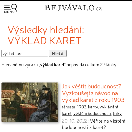
Výsledky hledání:
VÝKLAD KARET
Hledanému výrazu „
výklad karet
“ odpovídá celkem 2 články:
Jak věštit budoucnost?
Vyzkoušejte návod na
výklad karet z roku 1903
témata:
1903
,
karty
,
vykládání
karet
,
věštění budoucnosti
,
triky
20. 10. 2022
: Věříte na věštění
budoucnosti z karet?