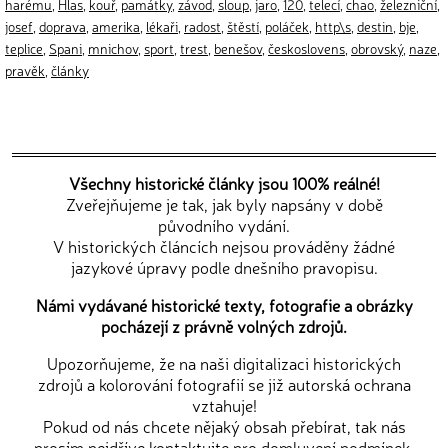
harému
,
Hlas
,
kouř
,
památky
,
závod
,
sloup
,
jaro
,
120
,
telecí
,
chao
,
železniční
,
josef
,
doprava
,
amerika
,
lékaři
,
radost
,
štěstí
,
poláček
,
http\s
,
destin
,
bje
,
teplice
,
Spani
,
mnichov
,
sport
,
trest
,
benešov
,
českoslovens
,
obrovský
,
naze
,
pravěk
,
články
Všechny historické články jsou 100% reálné!
Zveřejňujeme je tak, jak byly napsány v době
původního vydání.
V historických článcích nejsou prováděny žádné
jazykové úpravy podle dnešního pravopisu.
Námi vydávané historické texty, fotografie a obrázky
pocházejí z právně volných zdrojů.
Upozorňujeme, že na naši digitalizaci historických
zdrojů a kolorování fotografií se již autorská ochrana
vztahuje!
Pokud od nás chcete nějaký obsah přebírat, tak nás
prosím nejdříve
kontaktujte
pro domluvení podmínek.