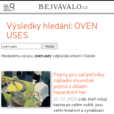
Výsledky hledání: OVEN
USES
Hledanému výrazu „
oven uses
“ odpovídá celkem 1 článek:
Pojmy pro začátečníky:
základní slovníček
pojmů z oblasti
hazardních her
20. 07. 2023
: Lidé, kteří milují
kasina po celém světě, jsou
velmi kreativní a vynalézaví,