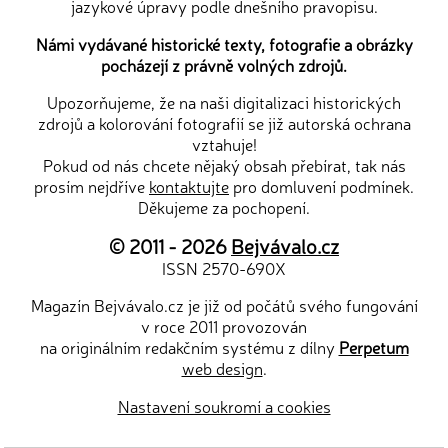
jazykové úpravy podle dnešního pravopisu.
Námi vydávané historické texty, fotografie a obrázky
pocházejí z právně volných zdrojů.
Upozorňujeme, že na naši digitalizaci historických
zdrojů a kolorování fotografií se již autorská ochrana
vztahuje!
Pokud od nás chcete nějaký obsah přebírat, tak nás
prosím nejdříve
kontaktujte
pro domluvení podmínek.
Děkujeme za pochopení.
© 2011 - 2026
Bejvávalo.cz
ISSN 2570-690X
Magazín Bejvávalo.cz je již od počátů svého fungování
v roce 2011 provozován
na originálním redakčním systému z dílny
Perpetum
web design
.
Nastavení soukromí a cookies