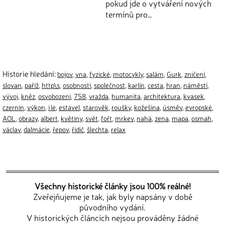
pokud jde o vytváření nových
termínů pro…
Historie hledání:
bojov
,
vna
,
fyzické
,
motocykly
,
salám
,
Gurk
,
zničení
,
slovan
,
paříž
,
http\s
,
osobnosti
,
společnost
,
karlín
,
cesta
,
hran
,
náměstí
,
vývoj
,
kněz
,
osvobozeni
,
758
,
vražda
,
humanita
,
architektura
,
kvasek
,
czernin
,
výkon
,
i le
,
estavel
,
starověk
,
roušky
,
kožešina
,
úsměv
,
evropské
,
AOL
,
obrazy
,
albert
,
květiny
,
svět
,
fořt
,
mrkev
,
nahá
,
zena
,
mapa
,
osmah
,
václav
,
dalmácie
,
řepov
,
řidič
,
šlechta
,
relax
Všechny historické články jsou 100% reálné!
Zveřejňujeme je tak, jak byly napsány v době
původního vydání.
V historických článcích nejsou prováděny žádné