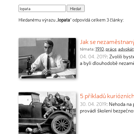
Hledanému výrazu „
lopata
“ odpovídá celkem 3 články:
Jak se nezaměstnaný
témata:
1910
,
práce
,
advokát
04. 04. 2019
: Zvolili bys
a byli dlouhodobě nezam
5 příkladů kuriózníc
30. 04. 2019
: Nehoda na 
provádí školení bezpečno