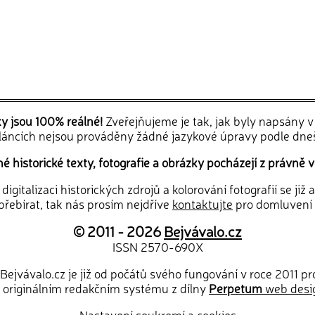
ky jsou 100% reálné!
Zveřejňujeme je tak, jak byly napsány 
článcích nejsou prováděny žádné jazykové úpravy podle dne
 historické texty, fotografie a obrázky pocházejí z právně v
igitalizaci historických zdrojů a kolorování fotografií se již
řebírat, tak nás prosím nejdříve
kontaktujte
pro domluvení
© 2011 - 2026
Bejvávalo.cz
ISSN 2570-690X
Bejvávalo.cz je již od počátů svého fungování v roce 2011 p
 originálním redakčním systému z dílny
Perpetum
web desi
Nastavení soukromí a cookies