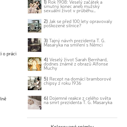
1)
Rok 1908: Veselý začátek a
smutný konec aneb mužský
sexuální život v průběhu…
2)
Jak se před 100 lety opravovaly
poškozené silnice?
3)
Tajný návrh prezidenta T. G.
Masaryka na smíření s Němci
i o práci
4)
Veselý život Sarah Bernhard,
dodnes známé z obrazů Alfonse
Muchy
5)
Recept na domácí bramborové
chipsy z roku 1936
6)
Dojemné reakce z celého světa
lně
na smrt prezidenta T. G. Masaryka
Kolorované snímky