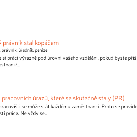
 právník stal kopáčem
,
právník
,
úředník
,
peníze
te si práci výrazně pod úrovní vašeho vzdělání, pokud byste přišl
ěstnaní?…
h pracovních úrazů, které se skutečně staly (PR)
pracovišti se může stát každému zaměstnanci. Proto se pravide
sti práce. Ne vždy se…