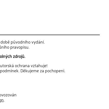
v době původního vydání.
šního pravopisu.
olných zdrojů.
 autorská ochrana vztahuje!
 podmínek. Děkujeme za pochopení.
rovozován
gn
.