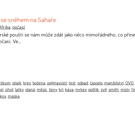
 se sněhem na Sahaře
Afrika
,
počasí
arské poušti se nám může zdát jako něco mimořádného, co přine
očasí. Ve…
ýzkum
,
písek
,
krev
,
božena
,
zajímavosti
,
test
,
odpad
,
časopis
,
manželství
,
OVO
el
,
úhoř
,
latky
,
planá
,
měsic
,
ženy
,
krl
,
káva
,
mrkev
,
politik
,
zvíř
,
smith
,
mistr
,
f
kov
,
maska