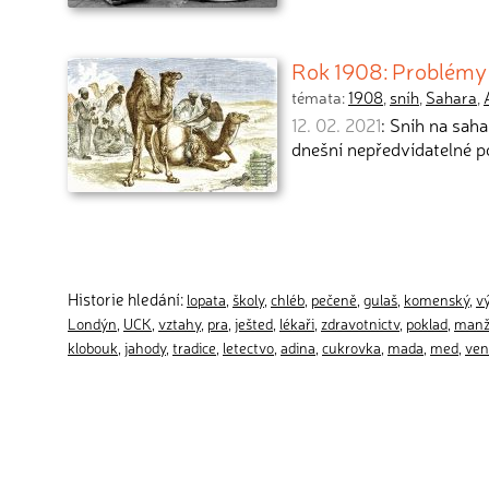
Rok 1908: Problémy
témata:
1908
,
sníh
,
Sahara
,
12. 02. 2021
: Sníh na sah
dnešní nepředvídatelné p
Historie hledání:
lopata
,
školy
,
chléb
,
pečeně
,
gulaš
,
komenský
,
v
Londýn
,
UCK
,
vztahy
,
pra
,
ješted
,
lékaři
,
zdravotnictv
,
poklad
,
manž
klobouk
,
jahody
,
tradice
,
letectvo
,
adina
,
cukrovka
,
mada
,
med
,
ven