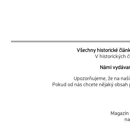
Všechny historické člán
V historických 
Námi vydávané
Upozorňujeme, že na naši d
Pokud od nás chcete nějaký obsah p
Magazín 
na