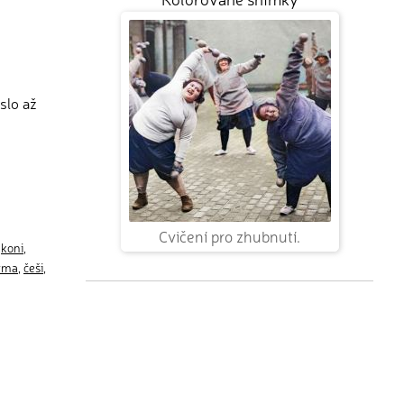
slo až
Cvičení pro zhubnutí.
,
koni
,
irma
,
češi
,