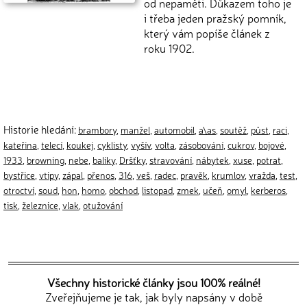
od nepaměti. Důkazem toho je
i třeba jeden pražský pomník,
který vám popíše článek z
roku 1902.
Historie hledání:
brambory
,
manžel
,
automobil
,
a\as
,
soutěž
,
půst
,
raci
,
kateřina
,
telecí
,
koukej
,
cyklisty
,
vyšív
,
volta
,
zásobování
,
cukrov
,
bojové
,
1933
,
browning
,
nebe
,
balíky
,
Dršťky
,
stravování
,
nábytek
,
xuse
,
potrat
,
bystřice
,
vtipy
,
zápal
,
přenos
,
316
,
veš
,
radec
,
pravěk
,
krumlov
,
vražda
,
test
,
otroctví
,
soud
,
hon
,
homo
,
obchod
,
listopad
,
zmek
,
učeň
,
omyl
,
kerberos
,
tisk
,
železnice
,
vlak
,
otužování
Všechny historické články jsou 100% reálné!
Zveřejňujeme je tak, jak byly napsány v době