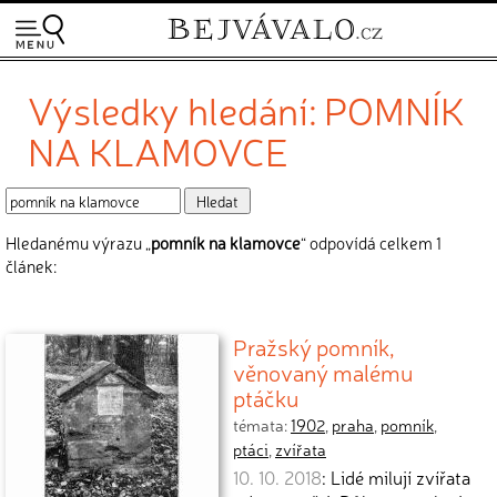
Výsledky hledání: POMNÍK
NA KLAMOVCE
Hledanému výrazu „
pomník na klamovce
“ odpovídá celkem 1
článek:
Pražský pomník,
věnovaný malému
ptáčku
témata:
1902
,
praha
,
pomník
,
ptáci
,
zvířata
10. 10. 2018
: Lidé milují zvířata