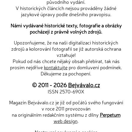
původního vydání.
V historických článcích nejsou prováděny žádné
jazykové úpravy podle dnešního pravopisu.
Námi vydávané historické texty, fotografie a obrázky
pocházejí z právně volných zdrojů.
Upozorňujeme, že na naši digitalizaci historických
zdrojů a kolorování fotografií se již autorská ochrana
vztahuje!
Pokud od nás chcete nějaký obsah přebírat, tak nás
prosím nejdříve
kontaktujte
pro domluvení podmínek.
Děkujeme za pochopení.
© 2011 - 2026
Bejvávalo.cz
ISSN 2570-690X
Magazín Bejvávalo.cz je již od počátů svého fungování
v roce 2011 provozován
na originálním redakčním systému z dílny
Perpetum
web design
.
Nastavení soukromí a cookies