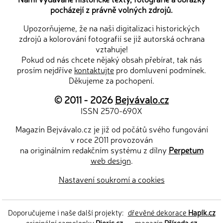
pocházejí z právně volných zdrojů.
Upozorňujeme, že na naši digitalizaci historických
zdrojů a kolorování fotografií se již autorská ochrana
vztahuje!
Pokud od nás chcete nějaký obsah přebírat, tak nás
prosím nejdříve
kontaktujte
pro domluvení podmínek.
Děkujeme za pochopení.
© 2011 - 2026
Bejvávalo.cz
ISSN 2570-690X
Magazín Bejvávalo.cz je již od počátů svého fungování
v roce 2011 provozován
na originálním redakčním systému z dílny
Perpetum
web design
.
Nastavení soukromí a cookies
Doporučujeme i naše další projekty:
dřevěné dekorace
Hapík.cz
—
originální samolepky
Pieris.cz
—
magazín
Příroda.cz
—