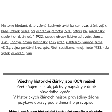
Historie hledání:
zlato
,
zelená
,
kuchyně
,
aviatika
,
cukrovar
,
přání
,
voják
,
kaše
,
Pokrok
,
včera
,
oči
,
ochranka
,
otroctví
,
1930
,
http\s
,
bál
,
mariánský
,
cibule
,
tisk
,
decin
,
učeň
,
1922
,
zápach
,
obrazy
,
lidstvo
,
zdravotn
,
slunce
,
1845
,
Londýn
,
hovno
,
hostinský
,
1935
,
uzen
,
elektrarny
,
vánoce
,
země
,
vláčky
,
vojna
,
pojištění
,
krev
,
zpěv
,
Rtuť
,
socialismu
,
miluj
,
rizoto
,
1933
,
kola
,
vysok
,
očkování
,
plan
Všechny historické články jsou 100% reálné!
Zveřejňujeme je tak, jak byly napsány v době
původního vydání.
V historických článcích nejsou prováděny žádné
jazykové úpravy podle dnešního pravopisu.
Námi vydávané historické texty, fotografie a obrázky