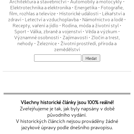
Architektura a stavebnictví
•
Automobily a motocykly
•
Elektrotechnika a elektronika
•
Energetika
•
Fotografie,
film, rozhlas a televize
•
Historické události
•
Lékařství a
zdraví
•
Letectví a vzduchoplavba
•
Námořnictvo a lodě
•
Recepty, vaření a jídlo
•
Rodina, móda a životní styl
•
Sport
•
Válka, zbraně a vojenství
•
Věda a výzkum
•
Významné osobnosti
•
Zajímavosti
•
Zločin a trest,
nehody
•
Železnice
•
Životní prostředí, příroda a
zemědělství
Všechny historické články jsou 100% reálné!
Zveřejňujeme je tak, jak byly napsány v době
původního vydání.
V historických článcích nejsou prováděny žádné
jazykové úpravy podle dnešního pravopisu.