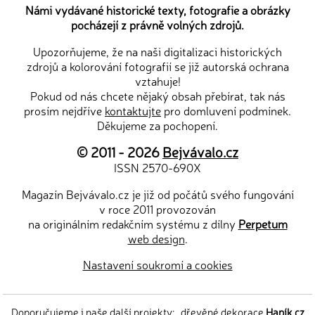
Námi vydávané historické texty, fotografie a obrázky
pocházejí z právně volných zdrojů.
Upozorňujeme, že na naši digitalizaci historických
zdrojů a kolorování fotografií se již autorská ochrana
vztahuje!
Pokud od nás chcete nějaký obsah přebírat, tak nás
prosím nejdříve
kontaktujte
pro domluvení podmínek.
Děkujeme za pochopení.
© 2011 - 2026
Bejvávalo.cz
ISSN 2570-690X
Magazín Bejvávalo.cz je již od počátů svého fungování
v roce 2011 provozován
na originálním redakčním systému z dílny
Perpetum
web design
.
Nastavení soukromí a cookies
Doporučujeme i naše další projekty:
dřevěné dekorace
Hapík.cz