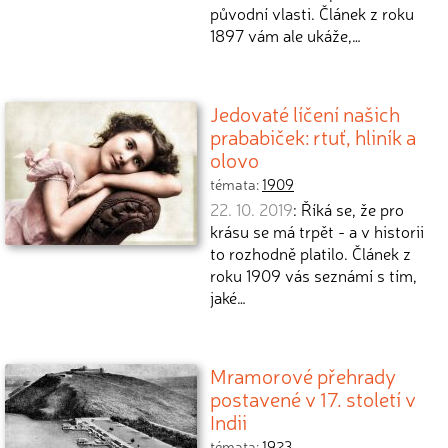
původní vlasti. Článek z roku
1897 vám ale ukáže,…
Jedovaté líčení našich
prababiček: rtuť, hliník a
olovo
témata:
1909
22. 10. 2019
: Říká se, že pro
krásu se má trpět - a v historii
to rozhodně platilo. Článek z
roku 1909 vás seznámí s tím,
jaké…
Mramorové přehrady
postavené v 17. století v
Indii
témata:
1923