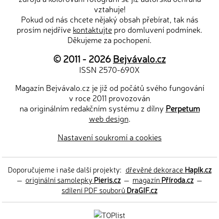
vztahuje!
Pokud od nás chcete nějaký obsah přebírat, tak nás
prosím nejdříve
kontaktujte
pro domluvení podmínek.
Děkujeme za pochopení.
© 2011 - 2026
Bejvávalo.cz
ISSN 2570-690X
Magazín Bejvávalo.cz je již od počátů svého fungování
v roce 2011 provozován
na originálním redakčním systému z dílny
Perpetum
web design
.
Nastavení soukromí a cookies
Doporučujeme i naše další projekty:
dřevěné dekorace
Hapík.cz
—
originální samolepky
Pieris.cz
—
magazín
Příroda.cz
—
sdílení PDF souborů
DraGIF.cz