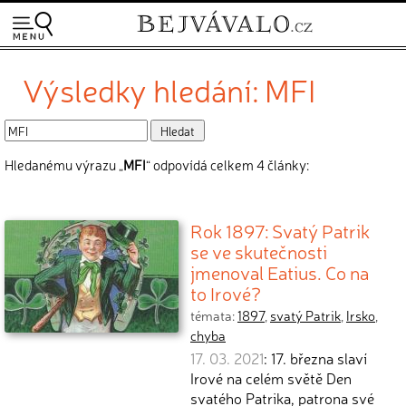
Výsledky hledání: MFI
Hledanému výrazu „
MFI
“ odpovídá celkem 4 články:
Rok 1897: Svatý Patrik
se ve skutečnosti
jmenoval Eatius. Co na
to Irové?
témata:
1897
,
svatý Patrik
,
Irsko
,
chyba
17. 03. 2021
: 17. března slaví
Irové na celém světě Den
svatého Patrika, patrona své