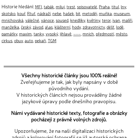
Historie hledání:
MFI
,
tabák
,
miluj
,
trest
,
spisovatelé
,
Praha
,
titul
,
lny
,
skotsko
,
kouř
,
Rtuť
,
nádraží
,
nebe
,
hašek
,
bit
,
metoděj
,
muňka
,
museum
,
mnichovská
,
válečné
,
vánoce
,
soused
,
knedlíky
,
květiny
,
teror
,
ivan
,
malíři
,
manželka
,
český
,
závod
,
a\as
,
klášterní
,
hody
,
zdravotnictv
,
déšť
,
lodě
,
památky
,
maxim
,
tanky
,
vysoký
,
jihlavě
,
----
,
mnich
,
předmostí
,
město
,
cirkus
,
obuv
,
auto
,
pekaři
,
TGM
Všechny historické články jsou 100% reálné!
Zveřejňujeme je tak, jak byly napsány v době
původního vydání.
V historických článcích nejsou prováděny žádné
jazykové úpravy podle dnešního pravopisu.
Námi vydávané historické texty, fotografie a obrázky
pocházejí z právně volných zdrojů.
Upozorňujeme, že na naši digitalizaci historických
zdrojů a kolorování fotografií se již autorská ochrana