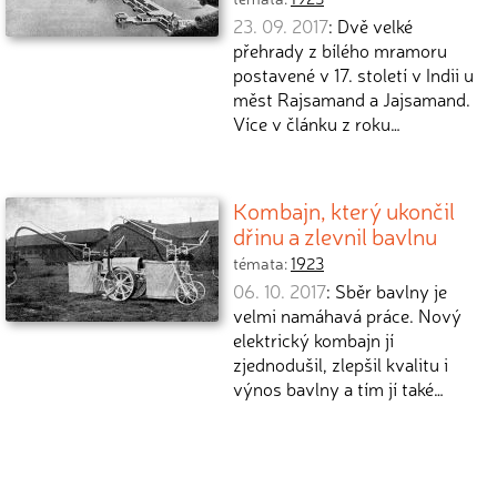
23. 09. 2017
: Dvě velké
přehrady z bílého mramoru
postavené v 17. století v Indii u
měst Rajsamand a Jajsamand.
Více v článku z roku…
Kombajn, který ukončil
dřinu a zlevnil bavlnu
témata:
1923
06. 10. 2017
: Sběr bavlny je
velmi namáhavá práce. Nový
elektrický kombajn jí
zjednodušil, zlepšil kvalitu i
výnos bavlny a tím jí také…