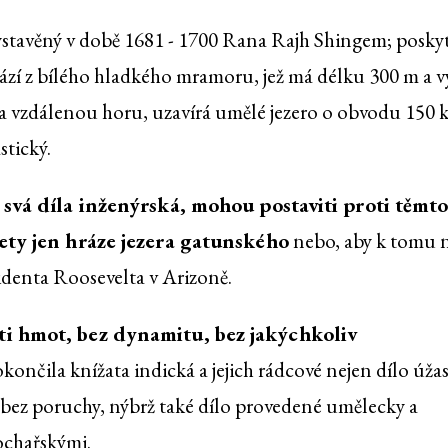
stavěný v době 1681 - 1700 Rana Rajh Shingem; posky
hrází z bílého hladkého mramoru, jež má délku 300 m a 
a vzdálenou horu, uzavírá umělé jezero o obvodu 150 
stický.
svá díla inženýrská, mohou postaviti proti těmt
ety jen hráze jezera gatunského
nebo, aby k tomu n
sidenta Roosevelta v Arizoně.
i hmot, bez dynamitu, bez jakýchkoliv
končila knížata indická a jejich rádcové nejen dílo úža
u bez poruchy, nýbrž také dílo provedené umělecky a
ochařskými.