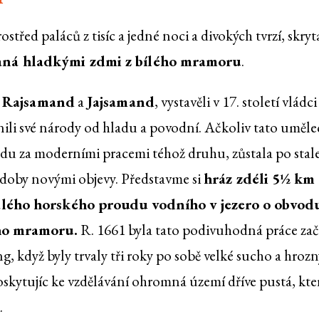
střed paláců z tisíc a jedné noci a divokých tvrzí, skryt
naná hladkými zdmi z bílého mramoru
.
u
Rajsamand
a
Jajsamand
, vystavěli v 17. století vládci
ili své národy od hladu a povodní. Ačkoliv tato uměle
ozadu za moderními pracemi téhož druhu, zůstala po stale
 doby novými objevy. Představme si
hráz zdéli 5½ km
lého horského proudu vodního v jezero o obvod
ho mramoru.
R. 1661 byla tato podivuhodná práce zač
, když byly trvaly tři roky po sobě velké sucho a hrozn
oskytujíc ke vzdělávání ohromná území dříve pustá, kter
.