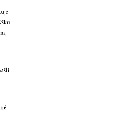
tuje
výšku
km,
o
ašli
sné