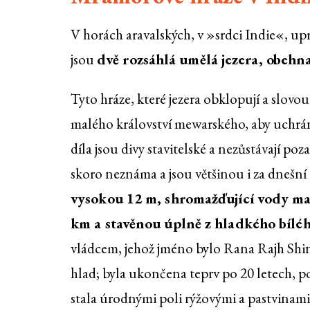
V horách aravalských, v »srdci Indie«, upro
jsou
dvě rozsáhlá umělá jezera, obeh
Tyto hráze, které jezera obklopují a slovo
malého království mewarského, aby uchrán
díla jsou divy stavitelské a nezůstávají p
skoro neznáma a jsou většinou i za dnešní
vysokou 12 m, shromažďující vody ma
km a stavěnou úplně z hladkého bílé
vládcem, jehož jméno bylo Rana Rajh Shing
hlad; byla ukončena teprv po 20 letech, p
stala úrodnými poli rýžovými a pastvinami