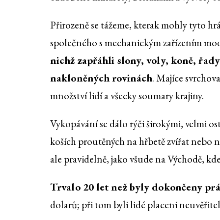
Přirozeně se tážeme, kterak mohly tyto hr
společného s mechanickým zařízením mo
nichž zapřáhli slony, voly, koně, řady
nakloněných rovinách
. Majíce svrchov
množství lidí a všecky soumary krajiny.
Vykopávání se dálo rýči širokými, velmi os
koších proutěných na hřbetě zvířat nebo n
ale pravidelně, jako všude na Východě, kd
Trvalo 20 let než byly dokončeny pr
dolarů; při tom byli lidé placeni neuvěřite