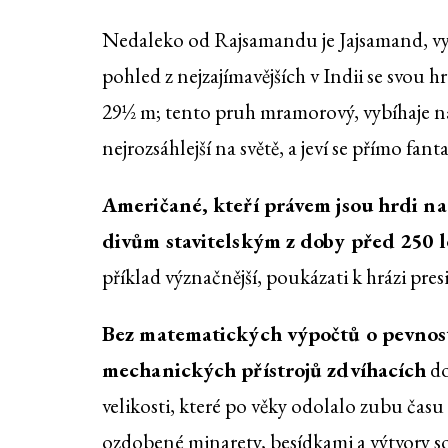
Nedaleko od Rajsamandu je Jajsamand, vy
pohled z nejzajímavějších v Indii se svou 
29½ m; tento pruh mramorový, vybíhaje n
nejrozsáhlejší na světě, a jeví se přímo fanta
Američané, kteří právem jsou hrdi na 
divům stavitelským z doby před 250 l
příklad význačnější, poukázati k hrázi pre
Bez matematických výpočtů o pevnost
mechanických přístrojů zdvíhacích
do
velikosti, které po věky odolalo zubu čas
ozdobené minarety, besídkami a výtvory s