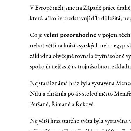
V Evropě měli jsme na Západě práce drahé,
které, ačkoliv představují díla důležitá, n
Co je
velmi pozoruhodné v pojetí těch
neboť většina hrází asyrských nebo egypts
základna obyčejně rovnala čtyřnásobné výš
spokojili nejčastěji s trojnásobnou základ
Nejstarší známá hráz byla vystavěna Menes
Nilu a chránila po 45 století město Memfis
Peršané, Římané a Řekové.
Největší hráz starého světa byla vystavěna 