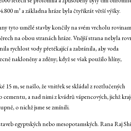
 2000 letech se prolomila a způsobeny byly tím ohromn
800 m³ a základna hráze byla čtyřikrát větší výšky.
chny tyto umělé stavby končily na svém vrcholu rovinam
měrech na obou stranách hráze. Vnější strana nebyla rov
ila rychlost vody přetékající a zabránila, aby voda
ecně nakloněny a zděny; když se však použilo hlíny,
oké 15 m, se našlo, že vnitřek se skládal z roztlučených
o cementu, a nad nimi z kvádrů vápencových, jichž kraj
upně, o nichž jsme se zmínili.
ch staveb egyptských nebo mesopotamských. Rana Raj Sh