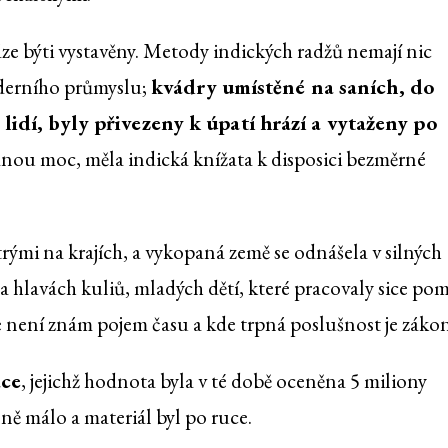
áze býti vystavěny. Metody indických radžů nemají nic
derního průmyslu;
kvádry umístěné na saních, do
 lidí, byly přivezeny k úpatí hrází a vytaženy po
anou moc, měla indická knížata k disposici bezměrné
trými na krajích, a vykopaná země se odnášela v silných
a hlavách kuliů, mladých dětí, které pracovaly sice po
e není znám pojem času a kde trpná poslušnost je záko
áce
, jejichž hodnota byla v té době oceněna 5 miliony
lně málo a materiál byl po ruce.