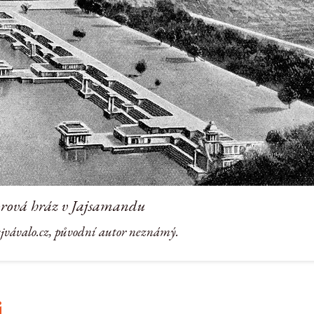
ová hráz v Jajsamandu
ejvávalo.cz, původní autor neznámý.
i