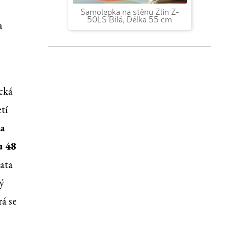
Samolepka na stěnu Zlín Z-
50LS Bílá, Délka 55 cm
a
cká
tí
 a
u 48
ata
ý
á se