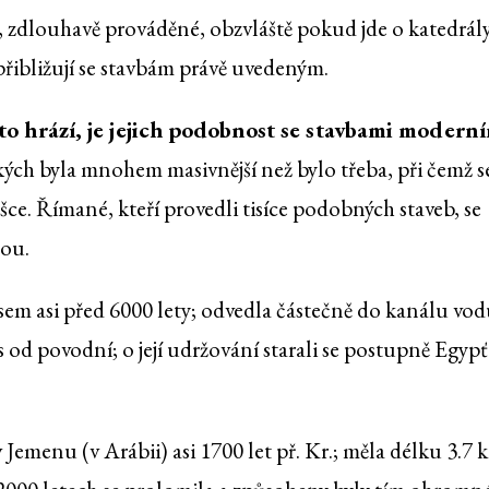
 zdlouhavě prováděné, obzvláště pokud jde o katedrály
epřibližují se stavbám právě uvedeným.
to hrází, je jejich podobnost se stavbami modern
kých byla mnohem masivnější než bylo třeba, při čemž s
ce. Římané, kteří provedli tisíce podobných staveb, se
nou.
em asi před 6000 lety; odvedla částečně do kanálu vod
 od povodní; o její udržování starali se postupně Egyp
v Jemenu (v Arábii) asi 1700 let př. Kr.; měla délku 3.7 