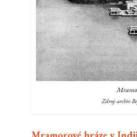
Mramor
Zdroj: archiv B
Mramorové hráze v Indi