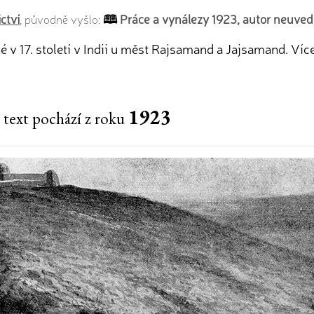
ctví
Práce a vynálezy 1923, autor neuve
, původně vyšlo:
v 17. století v Indii u měst Rajsamand a Jajsamand. Více
1923
 text pochází z roku