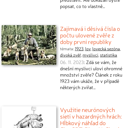
popsat, co to vlastně…
Zajímavá i děsivá čísla o
počtu ulovené zvěře z
doby první republiky
témata:
1923
,
lov
,
lovecká sezóna
,
divoká zvěř
,
myslivci
,
statistika
06. 11. 2023
: Zdá se vám, že
dnešní myslivci uloví ohromné
množství zvěře? Článek z roku
1923 vám ukáže, že v případě
některých zvířat…
Využitie neurónových
sietí v hazardných hrách:
Hĺbkový náhľad do