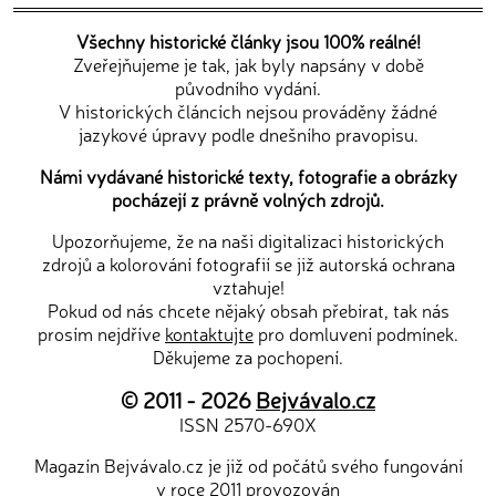
Všechny historické články jsou 100% reálné!
Zveřejňujeme je tak, jak byly napsány v době
původního vydání.
V historických článcích nejsou prováděny žádné
jazykové úpravy podle dnešního pravopisu.
Námi vydávané historické texty, fotografie a obrázky
pocházejí z právně volných zdrojů.
Upozorňujeme, že na naši digitalizaci historických
zdrojů a kolorování fotografií se již autorská ochrana
vztahuje!
Pokud od nás chcete nějaký obsah přebírat, tak nás
prosím nejdříve
kontaktujte
pro domluvení podmínek.
Děkujeme za pochopení.
© 2011 - 2026
Bejvávalo.cz
ISSN 2570-690X
Magazín Bejvávalo.cz je již od počátů svého fungování
v roce 2011 provozován