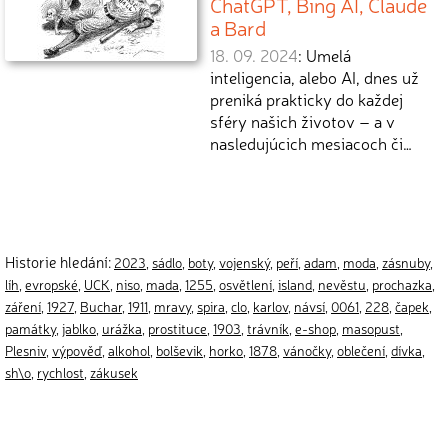
ChatGPT, Bing AI, Claude
a Bard
18. 09. 2024
: Umelá
inteligencia, alebo AI, dnes už
preniká prakticky do každej
sféry našich životov – a v
nasledujúcich mesiacoch či…
Historie hledání:
2023
,
sádlo
,
boty
,
vojenský
,
peří
,
adam
,
moda
,
zásnuby
,
líh
,
evropské
,
UCK
,
niso
,
mada
,
1255
,
osvětlení
,
island
,
nevěstu
,
prochazka
,
záření
,
1927
,
Buchar
,
1911
,
mravy
,
spira
,
clo
,
karlov
,
návsí
,
0061
,
228
,
čapek
,
památky
,
jablko
,
urážka
,
prostituce
,
1903
,
trávník
,
e-shop
,
masopust
,
Plesniv
,
výpověď
,
alkohol
,
bolševik
,
horko
,
1878
,
vánočky
,
oblečení
,
dívka
,
sh\o
,
rychlost
,
zákusek