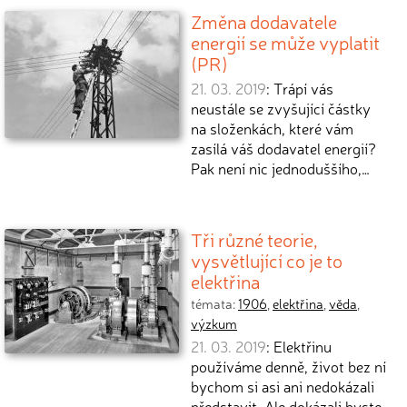
Změna dodavatele
energií se může vyplatit
(PR)
21. 03. 2019
: Trápí vás
neustále se zvyšující částky
na složenkách, které vám
zasílá váš dodavatel energií?
Pak není nic jednoduššího,…
Tři různé teorie,
vysvětlující co je to
elektřina
témata:
1906
,
elektřina
,
věda
,
výzkum
21. 03. 2019
: Elektřinu
používáme denně, život bez ní
bychom si asi ani nedokázali
představit. Ale dokázali byste