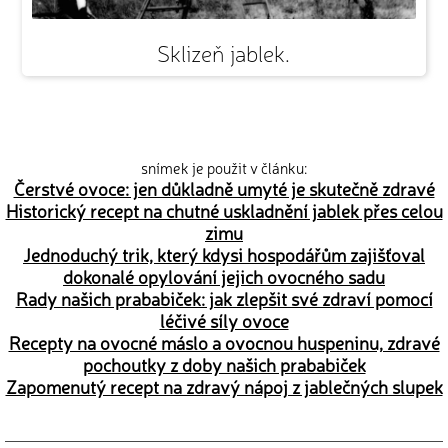
Sklizeň jablek.
snímek je použit v článku:
Čerstvé ovoce: jen důkladně umyté je skutečně zdravé
Historický recept na chutné uskladnění jablek přes celou
zimu
Jednoduchý trik, který kdysi hospodářům zajišťoval
dokonalé opylování jejich ovocného sadu
Rady našich prababiček: jak zlepšit své zdraví pomocí
léčivé síly ovoce
Recepty na ovocné máslo a ovocnou huspeninu, zdravé
pochoutky z doby našich prababiček
Zapomenutý recept na zdravý nápoj z jablečných slupek