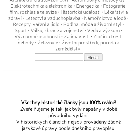
Elektrotechnika a elektronika
•
Energetika
•
Fotografie,
film, rozhlas a televize
•
Historické události
•
Lékařství a
zdraví
•
Letectví a vzduchoplavba
•
Námořnictvo a lodě
•
Recepty, vaření a jídlo
•
Rodina, móda a životní styl
•
Sport
•
Válka, zbraně a vojenství
•
Věda a výzkum
•
Významné osobnosti
•
Zajímavosti
•
Zločin a trest,
nehody
•
Železnice
•
Životní prostředí, příroda a
zemědělství
Všechny historické články jsou 100% reálné!
Zveřejňujeme je tak, jak byly napsány v době
původního vydání.
V historických článcích nejsou prováděny žádné
jazykové úpravy podle dnešního pravopisu.