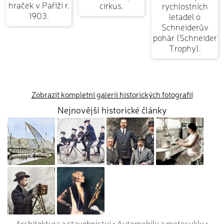
hraček v Paříži r.
cirkus.
rychlostních
1903.
letadel o
Schneiderův
pohár (Schneider
Trophy).
Zobrazit kompletní galerii historických fotografií
Nejnovější historické články
Architektura a stavebnictví
•
Automobily a motocykly
•