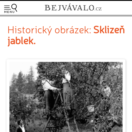
Historický obrázek:
Sklizeň
jablek.