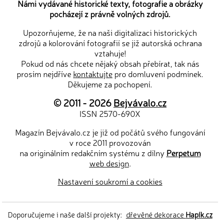
Námi vydávané historické texty, fotografie a obrázky
pocházejí z právně volných zdrojů.
Upozorňujeme, že na naši digitalizaci historických
zdrojů a kolorování fotografií se již autorská ochrana
vztahuje!
Pokud od nás chcete nějaký obsah přebírat, tak nás
prosím nejdříve
kontaktujte
pro domluvení podmínek.
Děkujeme za pochopení.
© 2011 - 2026
Bejvávalo.cz
ISSN 2570-690X
Magazín Bejvávalo.cz je již od počátů svého fungování
v roce 2011 provozován
na originálním redakčním systému z dílny
Perpetum
web design
.
Nastavení soukromí a cookies
Doporučujeme i naše další projekty:
dřevěné dekorace
Hapík.cz