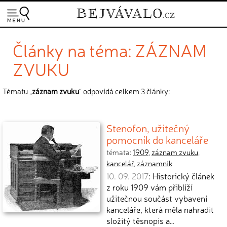
Články na téma: ZÁZNAM
ZVUKU
Tématu „
záznam zvuku
“ odpovídá celkem 3 články:
Stenofon, užitečný
pomocník do kanceláře
témata:
1909
,
záznam zvuku
,
kancelář
,
záznamník
10. 09. 2017
: Historický článek
z roku 1909 vám přiblíží
užitečnou součást vybavení
kanceláře, která měla nahradit
složitý těsnopis a…