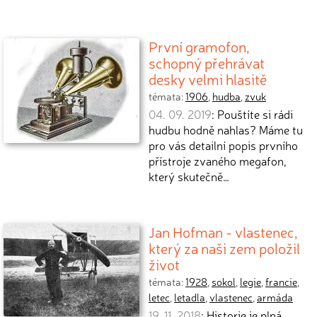
První gramofon,
schopný přehrávat
desky velmi hlasitě
témata:
1906
,
hudba
,
zvuk
04. 09. 2019
: Pouštíte si rádi
hudbu hodně nahlas? Máme tu
pro vás detailní popis prvního
přístroje zvaného megafon,
který skutečně…
Jan Hofman - vlastenec,
který za naši zem položil
život
témata:
1928
,
sokol
,
legie
,
francie
,
letec
,
letadla
,
vlastenec
,
armáda
19. 11. 2018
: Historie je plná