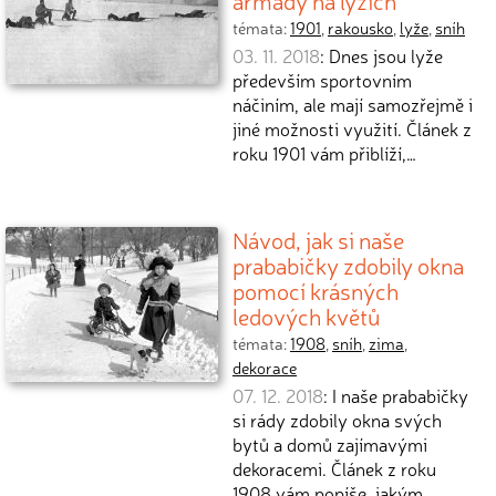
armády na lyžích
témata:
1901
,
rakousko
,
lyže
,
sníh
03. 11. 2018
: Dnes jsou lyže
především sportovním
náčiním, ale mají samozřejmě i
jiné možnosti využití. Článek z
roku 1901 vám přiblíží,…
Návod, jak si naše
prababičky zdobily okna
pomocí krásných
ledových květů
témata:
1908
,
sníh
,
zima
,
dekorace
07. 12. 2018
: I naše prababičky
si rády zdobily okna svých
bytů a domů zajímavými
dekoracemi. Článek z roku
1908 vám popíše, jakým…