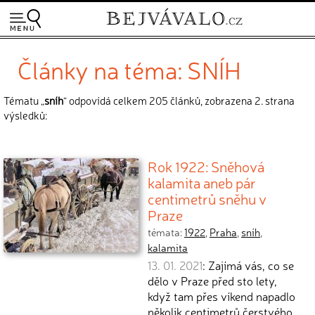
Články na téma: SNÍH
Tématu „
sníh
“ odpovídá celkem 205 článků, zobrazena 2. strana
výsledků:
Rok 1922: Sněhová
kalamita aneb pár
centimetrů sněhu v
Praze
témata:
1922
,
Praha
,
sníh
,
kalamita
13. 01. 2021
: Zajímá vás, co se
dělo v Praze před sto lety,
když tam přes víkend napadlo
několik centimetrů čerstvého