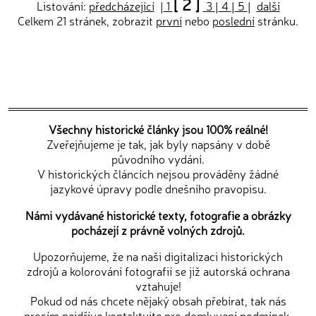
[ 2 ]
Listování:
předcházející
|
1
3
|
4
|
5
|
další
Celkem 21 stránek, zobrazit
první
nebo
poslední
stránku.
Všechny historické články jsou 100% reálné!
Zveřejňujeme je tak, jak byly napsány v době
původního vydání.
V historických článcích nejsou prováděny žádné
jazykové úpravy podle dnešního pravopisu.
Námi vydávané historické texty, fotografie a obrázky
pocházejí z právně volných zdrojů.
Upozorňujeme, že na naši digitalizaci historických
zdrojů a kolorování fotografií se již autorská ochrana
vztahuje!
Pokud od nás chcete nějaký obsah přebírat, tak nás
prosím nejdříve
kontaktujte
pro domluvení podmínek.