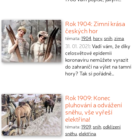
Rok 1904: Zimní krása
českých hor
témata:
1904
,
hory
,
sníh
,
zima
31. 01. 2021
: Vadí vám, že díky
celosvětové epidemii
koronaviru nemůžete vyrazit
do zahraničí na výlet na tamní
hory? Tak si pořádně…
Rok 1909: Konec
pluhování a odvážení
sněhu, vše vyřeší
elektřina!
témata:
1909
,
sníh
,
odklízení
sněhu
,
elektřina