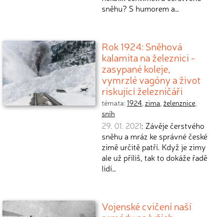
sněhu? S humorem a…
Rok 1924: Sněhová
kalamita na železnici -
zasypané koleje,
vymrzlé vagóny a život
riskující železničáři
témata:
1924
,
zima
,
želenznice
,
sníh
29. 01. 2021
: Závěje čerstvého
sněhu a mráz ke správné české
zimě určitě patří. Když je zimy
ale už příliš, tak to dokáže řadě
lidí…
Vojenské cvičení naší