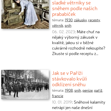
sladké větrníky se
sněhem podle našich
prababiček
témata:
1930
,
zákusky
,
recepty
,
větrník
,
sníh
06. 02. 2023
: Máte chuť na
nějaký výborný zákusek v
kvalitě, jakou si v běžné
cukrárně rozhodně nekoupíte?
Zkuste si podle receptu z…
Jak se v Paříži
stávkovalo kvůli
odklízení sněhu
témata:
1908
,
sníh
,
peníze
,
paříž
,
francie
10. 01. 2019
: Sněhové kalamity
netrápí jen naše dnešní