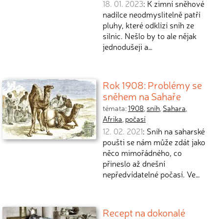
18. 01. 2023
: K zimní sněhové
nadílce neodmyslitelně patří
pluhy, které odklízí sníh ze
silnic. Nešlo by to ale nějak
jednodušeji a…
Rok 1908: Problémy se
sněhem na Sahaře
témata:
1908
,
sníh
,
Sahara
,
Afrika
,
počasí
12. 02. 2021
: Sníh na saharské
poušti se nám může zdát jako
něco mimořádného, co
přineslo až dnešní
nepředvídatelné počasí. Ve…
Recept na dokonalé