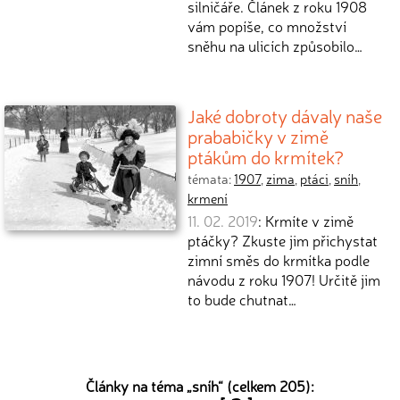
silničáře. Článek z roku 1908
vám popíše, co množství
sněhu na ulicích způsobilo…
Jaké dobroty dávaly naše
prababičky v zimě
ptákům do krmítek?
témata:
1907
,
zima
,
ptáci
,
sníh
,
krmení
11. 02. 2019
: Krmíte v zimě
ptáčky? Zkuste jim přichystat
zimní směs do krmítka podle
návodu z roku 1907! Určitě jim
to bude chutnat…
Články na téma „
sníh
“ (celkem 205):