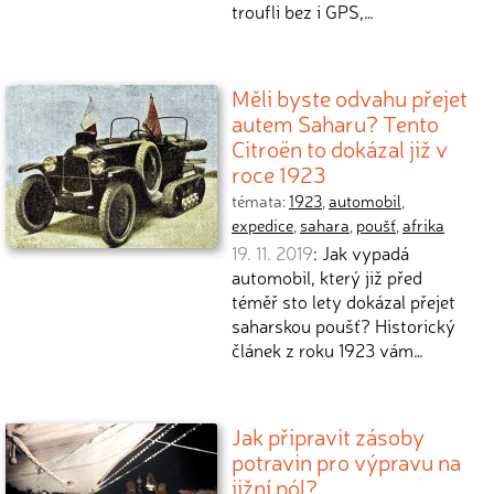
troufli bez i GPS,…
Měli byste odvahu přejet
autem Saharu? Tento
Citroën to dokázal již v
roce 1923
témata:
1923
,
automobil
,
expedice
,
sahara
,
poušť
,
afrika
19. 11. 2019
: Jak vypadá
automobil, který již před
téměř sto lety dokázal přejet
saharskou poušť? Historický
článek z roku 1923 vám…
Jak připravit zásoby
potravin pro výpravu na
jižní pól?