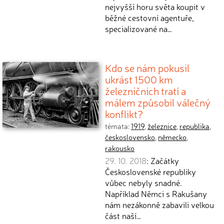
nejvyšší horu světa koupit v
běžné cestovní agentuře,
specializované na…
Kdo se nám pokusil
ukrást 1500 km
železničních tratí a
málem způsobil válečný
konflikt?
témata:
1919
,
železnice
,
republika
,
československo
,
německo
,
rakousko
29. 10. 2018
: Začátky
Československé republiky
vůbec nebyly snadné.
Například Němci s Rakušany
nám nezákonně zabavili velkou
část naší…