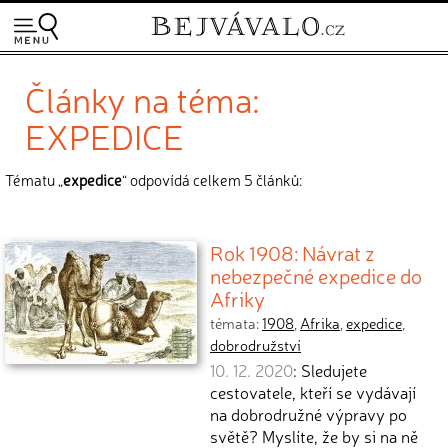
Články na téma:
EXPEDICE
Tématu „
expedice
“ odpovídá celkem 5 článků:
Rok 1908: Návrat z
nebezpečné expedice do
Afriky
témata:
1908
,
Afrika
,
expedice
,
dobrodružství
10. 12. 2020
: Sledujete
cestovatele, kteří se vydávají
na dobrodružné výpravy po
světě? Myslíte, že by si na ně