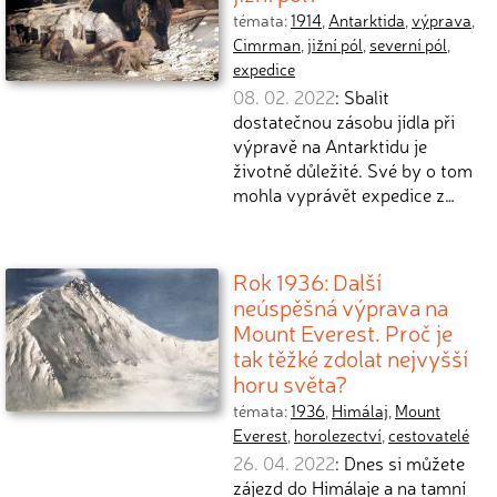
témata:
1914
,
Antarktida
,
výprava
,
Cimrman
,
jižní pól
,
severní pól
,
expedice
08. 02. 2022
: Sbalit
dostatečnou zásobu jídla při
výpravě na Antarktidu je
životně důležité. Své by o tom
mohla vyprávět expedice z…
Rok 1936: Další
neúspěšná výprava na
Mount Everest. Proč je
tak těžké zdolat nejvyšší
horu světa?
témata:
1936
,
Himálaj
,
Mount
Everest
,
horolezectví
,
cestovatelé
26. 04. 2022
: Dnes si můžete
zájezd do Himálaje a na tamní