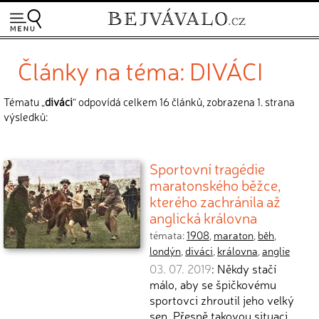
Články na téma: DIVÁCI
Tématu „
diváci
“ odpovídá celkem 16 článků, zobrazena 1. strana
výsledků:
Sportovní tragédie
maratonského běžce,
kterého zachránila až
anglická královna
témata:
1908
,
maraton
,
běh
,
londýn
,
diváci
,
královna
,
anglie
03. 07. 2019
: Někdy stačí
málo, aby se špičkovému
sportovci zhroutil jeho velký
sen. Přesně takovou situaci