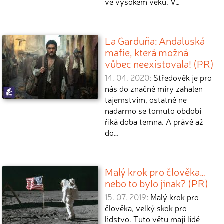
ve vysokém věku. V…
La Garduña: Andaluská
mafie, která možná
vůbec neexistovala! (PR)
14. 04. 2020
: Středověk je pro
nás do značné míry zahalen
tajemstvím, ostatně ne
nadarmo se tomuto období
říká doba temna. A právě až
do…
Malý krok pro člověka…
nebo to bylo jinak? (PR)
15. 07. 2019
: Malý krok pro
člověka, velký skok pro
lidstvo. Tuto větu mají lidé