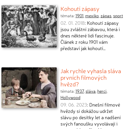
Kohoutí zápasy
témata:
1901
,
mexiko
,
zápas
,
sport
02. 01. 2018
: Kohoutí zápasy
jsou zvláštní zábavou, která i
dnes některé lidi fascinuje.
Článek z roku 1901 vám
představí jak kohoutí…
Jak rychle vyhasla sláva
prvních filmových
hvězd?
témata:
1937
,
sláva
,
herci
,
Hollywood
09. 06. 2023
: Dnešní filmové
hvězdy si dokážou udržet
slávu po desítky let a nadšení
svých fanoušku vyvolávají i