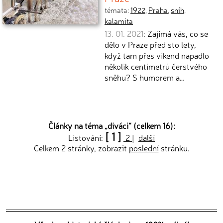
témata:
1922
,
Praha
,
sníh
,
kalamita
13. 01. 2021
: Zajímá vás, co se
dělo v Praze před sto lety,
když tam přes víkend napadlo
několik centimetrů čerstvého
sněhu? S humorem a…
Články na téma „
diváci
“ (celkem 16):
[ 1 ]
Listování:
2
|
další
Celkem 2 stránky, zobrazit
poslední
stránku.