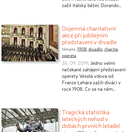
zažil italský běžec Dorando…
Dojemná charitativní
akce při jubilejním
představení v divadle
témata:
1908
,
divadlo
,
charita
,
opereta
26. 09. 2019
: Jedno velmi
nečekané zahájení představení
operety Veselá vdova od
Franze Lehára zažili diváci v
roce 1908. Co se na něm…
Tragická statistika
leteckých nehod v
dobách prvních letadel