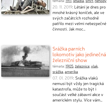
témata:
1911
,
letadla
,
smrt
,
nehody
20. 11. 2019
: Létání je dnes pro
mnohé krásný koníček, ale ve
svých začátcích rozhodně
patřilo mezi velmi nebezpečné
činnosti. Jak moc…
Srážka parních
lokomotiv jako jedinečná
železniční show
témata:
1905
,
železnice
,
vlak
,
srážka
,
amerika
07. 01. 2019
: Srážka vlaků
nemusí být vždy jen tragická
katastrofa, může to být i
součást velké zábavní akce v
americkém stylu. Více vám…