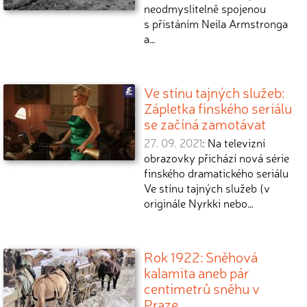
neodmyslitelně spojenou
s přistáním Neila Armstronga
a…
Ve stínu tajných služeb:
Zápletka finského seriálu
se začíná zamotávat
27. 09. 2021
: Na televizní
obrazovky přichází nová série
finského dramatického seriálu
Ve stínu tajných služeb (v
originále Nyrkki nebo…
Rok 1922: Sněhová
kalamita aneb pár
centimetrů sněhu v
Praze