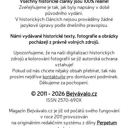
Všechny historické články jsou 100% reálné!
Zveřejňujeme je tak, jak byly napsány v době
původního vydání.
V historických článcích nejsou prováděny žádné
jazykové úpravy podle dnešního pravopisu.
Námi vydávané historické texty, fotografie a obrázky
pocházejí z právně volných zdrojů.
Upozorňujeme, že na naši digitalizaci historických
zdrojů a kolorování fotografií se již autorská ochrana
vztahuje!
Pokud od nás chcete nějaký obsah přebírat, tak nás
prosím nejdříve
kontaktujte
pro domluvení podmínek.
Děkujeme za pochopení.
© 2011 - 2026
Bejvávalo.cz
ISSN 2570-690X
Magazín Bejvávalo.cz je již od počátů svého fungování
v roce 2011 provozován
na originálním redakčním systému z dílny
Perpetum