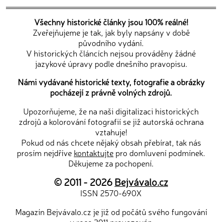
Všechny historické články jsou 100% reálné!
Zveřejňujeme je tak, jak byly napsány v době
původního vydání.
V historických článcích nejsou prováděny žádné
jazykové úpravy podle dnešního pravopisu.
Námi vydávané historické texty, fotografie a obrázky
pocházejí z právně volných zdrojů.
Upozorňujeme, že na naši digitalizaci historických
zdrojů a kolorování fotografií se již autorská ochrana
vztahuje!
Pokud od nás chcete nějaký obsah přebírat, tak nás
prosím nejdříve
kontaktujte
pro domluvení podmínek.
Děkujeme za pochopení.
© 2011 - 2026
Bejvávalo.cz
ISSN 2570-690X
Magazín Bejvávalo.cz je již od počátů svého fungování
v roce 2011 provozován