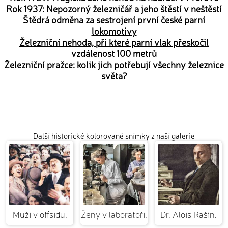
Rok 1937: Nepozorný železničář a jeho štěstí v neštěstí
Štědrá odměna za sestrojení první české parní
lokomotivy
Železniční nehoda, při které parní vlak přeskočil
vzdálenost 100 metrů
Železniční pražce: kolik jich potřebují všechny železnice
světa?
Další historické kolorované snímky z naší galerie
Muži v offsidu.
Ženy v laboratoři.
Dr. Alois Rašín.