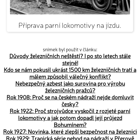
Příprava parní lokomotivy na jízdu.
snímek byl použit v článku:
Důvody železničních neštěstí? I po sto letech stále
stejné!
Kdo se nám pokusil ukrást 1500 km železničních tratí a
málem způsobil válečný konflikt?
Nebezpečný azbest jako surovina pro výrobu
železničních pražců?
Rok 1908: Proč se na českém nádraží nejde domluvit
česky?
Rok 1922: Proč strojvůdce vyskočil z rozjeté parní
lokomotivy a jak potom dopadl její průjezd
Bohumínem?
Rok 1927: Novinka, které zlepší bezpečnost na železnici
Rok 1929: Tragická série nehod na nádraží v Přerově