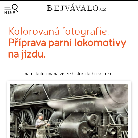
Kolorovaná fotografie:
Příprava parní lokomotivy
na jízdu.
námi kolorovaná verze historického snímku: