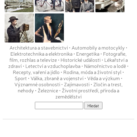
Architektura a stavebnictví
•
Automobily a motocykly
•
Elektrotechnika a elektronika
•
Energetika
•
Fotografie,
film, rozhlas a televize
•
Historické události
•
Lékařství a
zdraví
•
Letectví a vzduchoplavba
•
Námořnictvo a lodě
•
Recepty, vaření a jídlo
•
Rodina, móda a životní styl
•
Sport
•
Válka, zbraně a vojenství
•
Věda a výzkum
•
Významné osobnosti
•
Zajímavosti
•
Zločin a trest,
nehody
•
Železnice
•
Životní prostředí, příroda a
zemědělství