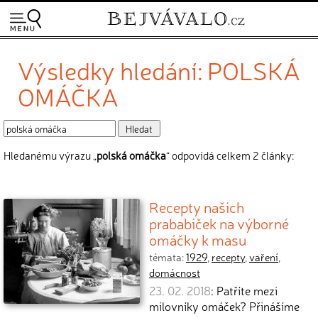
Výsledky hledání: POLSKÁ
OMÁČKA
Hledanému výrazu „
polská omáčka
“ odpovídá celkem 2 články:
Recepty našich
prababiček na výborné
omáčky k masu
témata:
1929
,
recepty
,
vaření
,
domácnost
23. 02. 2018
: Patříte mezi
milovníky omáček? Přinášíme