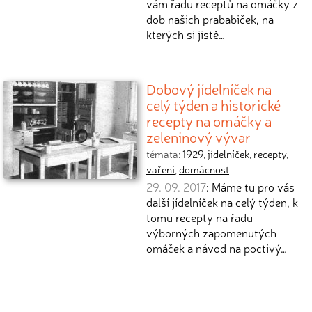
vám řadu receptů na omáčky z
dob našich prababiček, na
kterých si jistě…
Dobový jídelníček na
celý týden a historické
recepty na omáčky a
zeleninový vývar
témata:
1929
,
jídelníček
,
recepty
,
vaření
,
domácnost
29. 09. 2017
: Máme tu pro vás
další jídelníček na celý týden, k
tomu recepty na řadu
výborných zapomenutých
omáček a návod na poctivý…