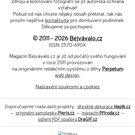
zdrojů a kolorování fotografií se již autorská ochrana
vztahuje!
Pokud od nás chcete nějaký obsah přebírat, tak nás
prosím nejdříve
kontaktujte
pro domluvení podmínek.
Děkujeme za pochopení.
© 2011 - 2026
Bejvávalo.cz
ISSN 2570-690X
Magazín Bejvávalo.cz je již od počátů svého fungování
v roce 2011 provozován
na originálním redakčním systému z dílny
Perpetum
web design
.
Nastavení soukromí a cookies
Doporučujeme i naše další projekty:
dřevěné dekorace
Hapík.cz
—
originální samolepky
Pieris.cz
—
magazín
Příroda.cz
—
sdílení PDF souborů
DraGIF.cz