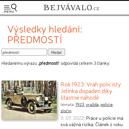
Výsledky hledání:
PŘEDMOSTÍ
Hledanému výrazu „
předmostí
“ odpovídá celkem 3 články:
Rok 1923: Vrah policisty
Jelínka dopaden díky
šťastné náhodě
témata:
1923
,
vražda
,
policie
,
zločin
11. 07. 2022
: Práce u policie má
svá vážná rizika. Článek z roku