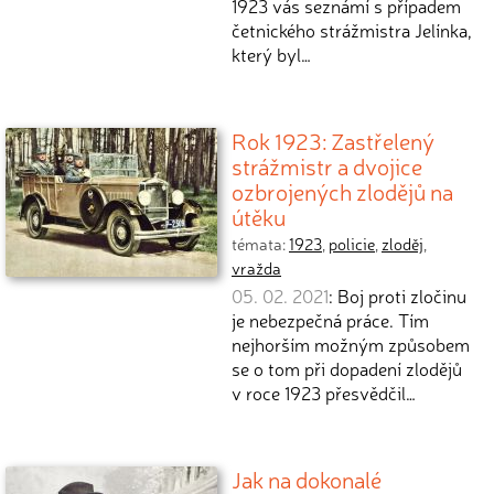
1923 vás seznámí s případem
četnického strážmistra Jelínka,
který byl…
Rok 1923: Zastřelený
strážmistr a dvojice
ozbrojených zlodějů na
útěku
témata:
1923
,
policie
,
zloděj
,
vražda
05. 02. 2021
: Boj proti zločinu
je nebezpečná práce. Tím
nejhorším možným způsobem
se o tom při dopadení zlodějů
v roce 1923 přesvědčil…
Jak na dokonalé