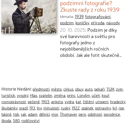
podzimní fotografie?
Zkuste rady z roku 1939
témata:
1939
,
fotografování
,
podzim
,
koníčky
,
příroda
,
návody
20. 10. 2025
: Podzim je díky
své barevnosti a světlu pro
fotografy jedno z
nejoblíbenějších ročních
období. Jak ale fotit skutečně…
Historie hledání:
předmostí
,
město
,
cirkus
,
obuv
,
auto
,
pekaři
,
TGM
,
zvin
,
turistick
,
vysoký
,
Hlas
,
svatebn
,
změna
,
princ
,
Londýn
,
učeň
,
kouř
,
rovnoprávnost
,
pečeně
,
1903
,
anketa
,
vydra
,
kat
,
čištění
,
utopení
,
hradecký
,
škubánky
,
srazil
,
193
,
lny
,
minulosti
,
ruský
,
1922
,
spánek
,
potraviny
,
krl
,
rpe
,
básně
,
tisk
,
rak
,
adam
,
dělníci
,
mor
,
Thomayer
,
pero
,
odolnost
,
porodnice
,
škoda
,
580
,
rodičovství