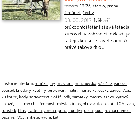
témata:
1909
,
letadlo
,
praha
,
šimůnek
,
čechy
03. 08. 2019
: Někteří
průkopníci létání si svá letadla
kupovali v zahraničí, někteří je
raději zkoušeli stavět sami. A
právě takové dílo…
Historie hledání:
muňka
,
lny
,
museum
,
mnichovská
,
válečné
,
vánoce
,
soused
,
knedlíky
,
květiny
,
teror
,
ivan
,
malíři
,
manželka
,
český
,
závod
,
a\as
,
klášterní
,
hody
,
zdravotnictv
,
déšť
,
lodě
,
památky
,
maxim
,
tanky
,
vysoký
,
jihlavě
,
----
,
mnich
,
předmostí
,
město
,
cirkus
,
obuv
,
auto
,
pekaři
,
TGM
,
zvin
,
turistick
,
Hlas
,
svatebn
,
změna
,
princ
,
Londýn
,
učeň
,
kouř
,
rovnoprávnost
,
pečeně
,
1903
,
anketa
,
vydra
,
kat