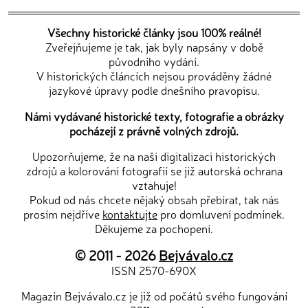
Všechny historické články jsou 100% reálné!
Zveřejňujeme je tak, jak byly napsány v době
původního vydání.
V historických článcích nejsou prováděny žádné
jazykové úpravy podle dnešního pravopisu.
Námi vydávané historické texty, fotografie a obrázky
pocházejí z právně volných zdrojů.
Upozorňujeme, že na naši digitalizaci historických
zdrojů a kolorování fotografií se již autorská ochrana
vztahuje!
Pokud od nás chcete nějaký obsah přebírat, tak nás
prosím nejdříve
kontaktujte
pro domluvení podmínek.
Děkujeme za pochopení.
© 2011 - 2026
Bejvávalo.cz
ISSN 2570-690X
Magazín Bejvávalo.cz je již od počátů svého fungování