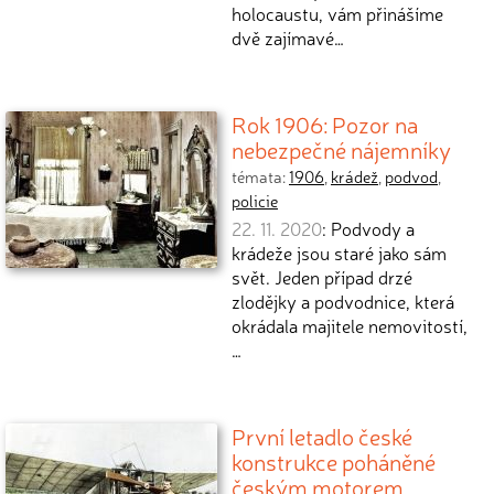
holocaustu, vám přinášíme
dvě zajímavé…
Rok 1906: Pozor na
nebezpečné nájemníky
témata:
1906
,
krádež
,
podvod
,
policie
22. 11. 2020
: Podvody a
krádeže jsou staré jako sám
svět. Jeden případ drzé
zlodějky a podvodnice, která
okrádala majitele nemovitostí,
…
První letadlo české
konstrukce poháněné
českým motorem