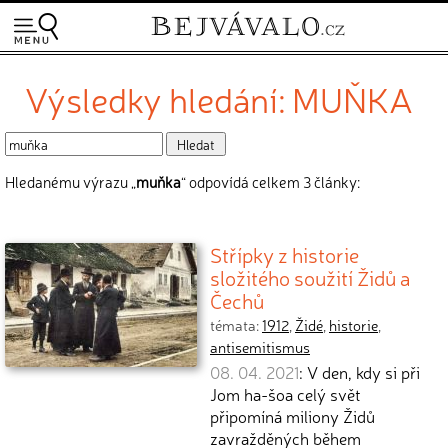
Výsledky hledání: MUŇKA
Hledanému výrazu „
muňka
“ odpovídá celkem 3 články:
Střípky z historie
složitého soužití Židů a
Čechů
témata:
1912
,
Židé
,
historie
,
antisemitismus
08. 04. 2021
: V den, kdy si při
Jom ha-šoa celý svět
připomíná miliony Židů
zavražděných během