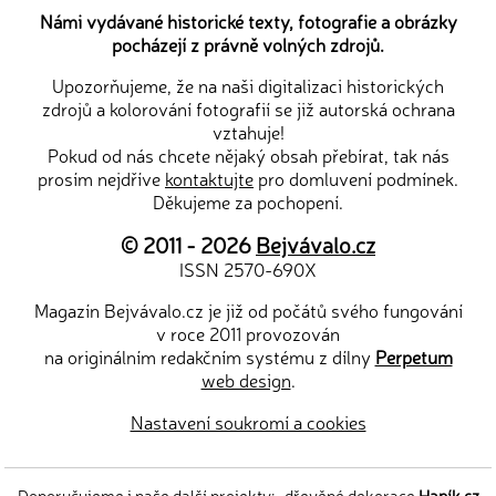
Námi vydávané historické texty, fotografie a obrázky
pocházejí z právně volných zdrojů.
Upozorňujeme, že na naši digitalizaci historických
zdrojů a kolorování fotografií se již autorská ochrana
vztahuje!
Pokud od nás chcete nějaký obsah přebírat, tak nás
prosím nejdříve
kontaktujte
pro domluvení podmínek.
Děkujeme za pochopení.
© 2011 - 2026
Bejvávalo.cz
ISSN 2570-690X
Magazín Bejvávalo.cz je již od počátů svého fungování
v roce 2011 provozován
na originálním redakčním systému z dílny
Perpetum
web design
.
Nastavení soukromí a cookies
Doporučujeme i naše další projekty:
dřevěné dekorace
Hapík.cz