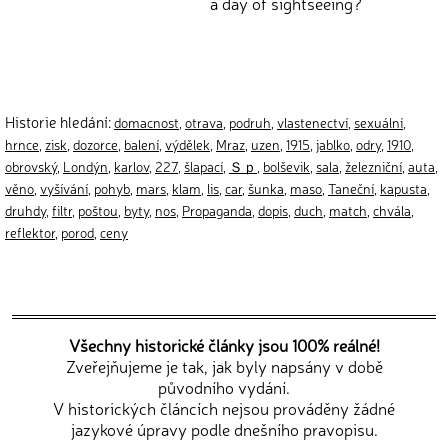
a day of sightseeing?
Historie hledání:
domacnost
,
otrava
,
podruh
,
vlastenectví
,
sexuální
,
hrnce
,
zisk
,
dozorce
,
balení
,
výdělek
,
Mraz
,
uzen
,
1915
,
jablko
,
odry
,
1910
,
obrovský
,
Londýn
,
karlov
,
227
,
šlapací
,
Ｓｐ
,
bolševik
,
sala
,
železniční
,
auta
,
věno
,
vyšívání
,
pohyb
,
mars
,
klam
,
lis
,
car
,
šunka
,
maso
,
Taneční
,
kapusta
,
druhdy
,
filtr
,
poštou
,
byty
,
nos
,
Propaganda
,
dopis
,
duch
,
match
,
chvála
,
reflektor
,
porod
,
ceny
Všechny historické články jsou 100% reálné!
Zveřejňujeme je tak, jak byly napsány v době
původního vydání.
V historických článcích nejsou prováděny žádné
jazykové úpravy podle dnešního pravopisu.