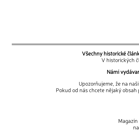
Všechny historické člán
V historických 
Námi vydávané
Upozorňujeme, že na naši d
Pokud od nás chcete nějaký obsah p
Magazín 
na