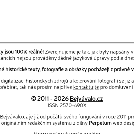
ky jsou 100% reálné!
Zveřejňujeme je tak, jak byly napsány 
článcích nejsou prováděny žádné jazykové úpravy podle dne
 historické texty, fotografie a obrázky pocházejí z právně v
igitalizaci historických zdrojů a kolorování fotografií se již
řebírat, tak nás prosím nejdříve
kontaktujte
pro domluvení
© 2011 - 2026
Bejvávalo.cz
ISSN 2570-690X
Bejvávalo.cz je již od počátů svého fungování v roce 2011 p
 originálním redakčním systému z dílny
Perpetum
web desi
Nastavení soukromí a cookies