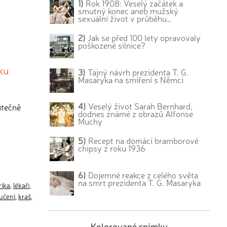
1)
Rok 1908: Veselý začátek a
smutný konec aneb mužský
sexuální život v průběhu…
2)
Jak se před 100 lety opravovaly
poškozené silnice?
ku
3)
Tajný návrh prezidenta T. G.
Masaryka na smíření s Němci
4)
Veselý život Sarah Bernhard,
utečně
dodnes známé z obrazů Alfonse
Muchy
5)
Recept na domácí bramborové
chipsy z roku 1936
6)
Dojemné reakce z celého světa
na smrt prezidenta T. G. Masaryka
ika
,
lékaři
,
učení
,
kraš
,
Kolorované snímky