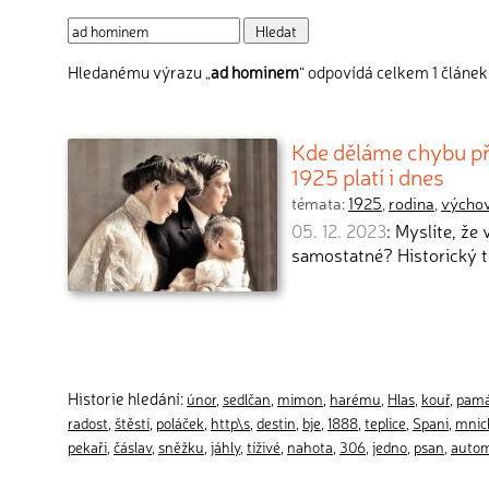
Hledanému výrazu „
ad hominem
“ odpovídá celkem 1 článek
Kde děláme chybu př
1925 platí i dnes
témata:
1925
,
rodina
,
výcho
05. 12. 2023
: Myslíte, že
samostatné? Historický t
Historie hledání:
únor
,
sedlčan
,
mimon
,
harému
,
Hlas
,
kouř
,
pamá
radost
,
štěstí
,
poláček
,
http\s
,
destin
,
bje
,
1888
,
teplice
,
Spani
,
mnic
pekaři
,
čáslav
,
sněžku
,
jáhly
,
tíživé
,
nahota
,
306
,
jedno
,
psan
,
autom