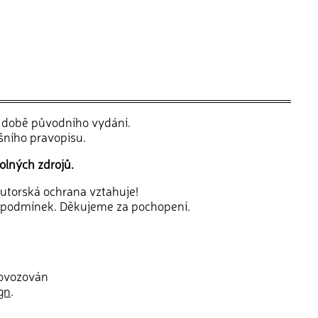
v době původního vydání.
šního pravopisu.
olných zdrojů.
 autorská ochrana vztahuje!
 podmínek. Děkujeme za pochopení.
rovozován
gn
.