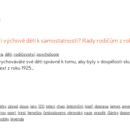
:
i výchově dětí k samostatnosti? Rady rodičům z ro
va
,
děti
,
rodičovství
,
psychologie
 vychováváte své děti správně k tomu, aby byly v dospělosti sk
ext z roku 1925…
tky
,
závod
,
sloup
,
jaro
,
120
,
telecí
,
chao
,
železniční
,
josef
,
doprava
,
james
,
amer
hov
,
sport
,
trest
,
benešov
,
českoslovens
,
obrovský
,
naze
,
pravěk
,
články
,
dopor
obily
,
legenda