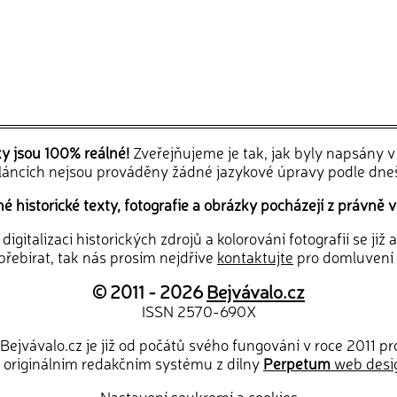
ky jsou 100% reálné!
Zveřejňujeme je tak, jak byly napsány 
článcích nejsou prováděny žádné jazykové úpravy podle dne
 historické texty, fotografie a obrázky pocházejí z právně v
igitalizaci historických zdrojů a kolorování fotografií se již
řebírat, tak nás prosím nejdříve
kontaktujte
pro domluvení
© 2011 - 2026
Bejvávalo.cz
ISSN 2570-690X
Bejvávalo.cz je již od počátů svého fungování v roce 2011 p
 originálním redakčním systému z dílny
Perpetum
web desi
Nastavení soukromí a cookies