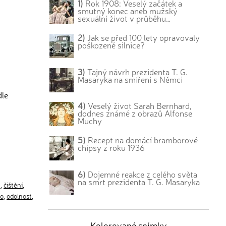
1)
Rok 1908: Veselý začátek a
smutný konec aneb mužský
sexuální život v průběhu…
2)
Jak se před 100 lety opravovaly
poškozené silnice?
3)
Tajný návrh prezidenta T. G.
Masaryka na smíření s Němci
dle
4)
Veselý život Sarah Bernhard,
dodnes známé z obrazů Alfonse
Muchy
5)
Recept na domácí bramborové
chipsy z roku 1936
6)
Dojemné reakce z celého světa
na smrt prezidenta T. G. Masaryka
t
,
čištění
,
ro
,
odolnost
,
Kolorované snímky