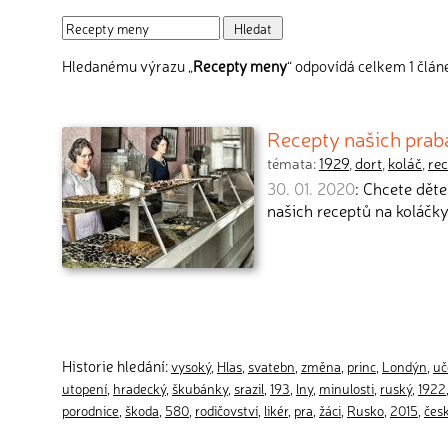
Hledanému výrazu „
Recepty meny
“ odpovídá celkem 1 člán
Recepty našich praba
témata:
1929
,
dort
,
koláč
,
re
30. 01. 2020
: Chcete dět
našich receptů na koláčky
Historie hledání:
vysoký
,
Hlas
,
svatebn
,
změna
,
princ
,
Londýn
,
uč
utopení
,
hradecký
,
škubánky
,
srazil
,
193
,
lny
,
minulosti
,
ruský
,
1922
porodnice
,
škoda
,
580
,
rodičovství
,
likér
,
pra
,
žáci
,
Rusko
,
2015
,
čes