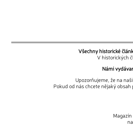
Všechny historické člán
V historických 
Námi vydávané
Upozorňujeme, že na naši d
Pokud od nás chcete nějaký obsah p
Magazín 
na