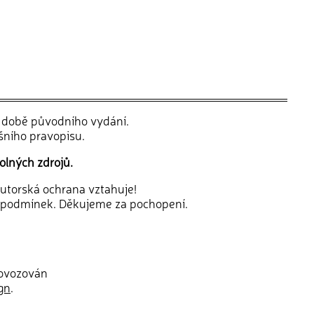
v době původního vydání.
šního pravopisu.
olných zdrojů.
 autorská ochrana vztahuje!
 podmínek. Děkujeme za pochopení.
rovozován
gn
.