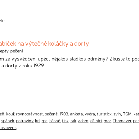
ek:
biček na výtečné koláčky a dorty
cepty
,
pečení
em za vysvědčení upéct nějakou sladkou odměny? Zkuste to po
 a dorty z roku 1929.
eň
,
kouř
,
rovnoprávnost
,
pečeně
,
1903
,
anketa
,
vydra
,
turistick
,
zvin
,
TGM
,
ka
,
spánek
,
potraviny
,
krl
,
rpe
,
básně
,
tisk
,
rak
,
adam
,
dělníci
,
mor
,
Thomayer
,
pe
koslovens