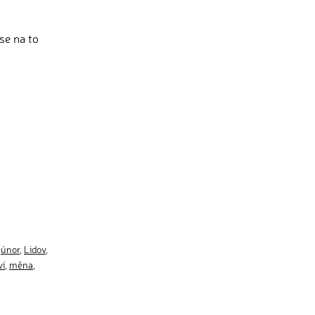
se na to
,
únor
,
Lidov
,
ví
,
měna
,