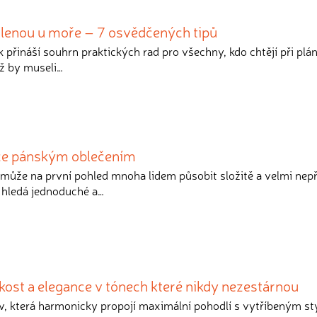
olenou u moře – 7 osvědčených tipů
k přináší souhrn praktických rad pro všechny, kdo chtějí při plá
iž by museli…
ce pánským oblečením
může na první pohled mnoha lidem působit složitě a velmi nep
hledá jednoduché a…
kost a elegance v tónech které nikdy nezestárnou
v, která harmonicky propojí maximální pohodlí s vytříbeným s