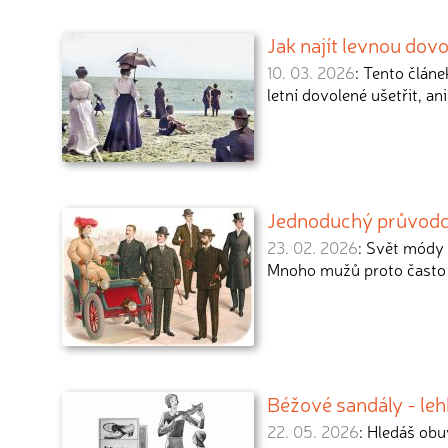
Jak najít levnou dov
10. 03. 2026
: Tento článe
letní dovolené ušetřit, an
Jednoduchý průvod
23. 02. 2026
: Svět módy 
Mnoho mužů proto často 
Béžové sandály - leh
22. 05. 2026
: Hledáš obu