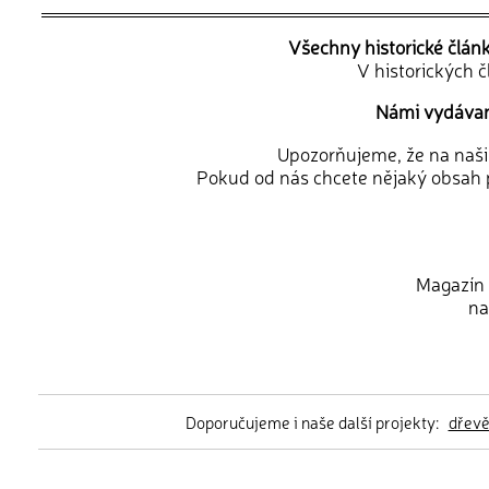
Všechny historické člán
V historických 
Námi vydávané
Upozorňujeme, že na naši d
Pokud od nás chcete nějaký obsah p
Magazín 
na
Doporučujeme i naše další projekty:
dřev