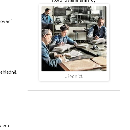
nování
řehledně.
Úředníci.
tylem