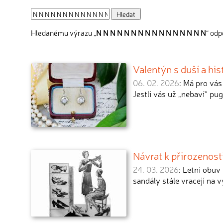
Hledanému výrazu „
N N N N N N N N N N N N N N N N
“ odp
Valentýn s duší a hi
06. 02. 2026
: Má pro vás
Jestli vás už „nebaví“ pug
Návrat k přirozenos
24. 03. 2026
: Letní obuv
sandály stále vracejí na 