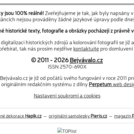
ky jsou 100% reálné!
Zveřejňujeme je tak, jak byly napsány 
článcích nejsou prováděny žádné jazykové úpravy podle dne
 historické texty, fotografie a obrázky pocházejí z právně v
igitalizaci historických zdrojů a kolorování fotografií se již
řebírat, tak nás prosím nejdříve
kontaktujte
pro domluvení
© 2011 - 2026
Bejvávalo.cz
ISSN 2570-690X
Bejvávalo.cz je již od počátů svého fungování v roce 2011 p
 originálním redakčním systému z dílny
Perpetum
web desi
Nastavení soukromí a cookies
ěné dekorace
Hapík.cz
—
originální samolepky
Pieris.cz
—
magazín
P