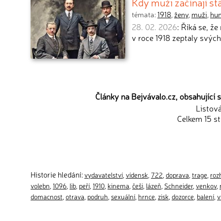
Kdy muži začínají st
témata:
1918
,
ženy
,
muži
,
hu
28. 02. 2026
: Říká se, ž
v roce 1918 zeptaly svýc
Články na Bejvávalo.cz, obsahující s
Listov
Celkem 15 st
Historie hledání:
vydavatelství
,
vídensk
,
722
,
doprava
,
trage
,
roz
volebn
,
1096
,
lib
,
peří
,
1910
,
kinema
,
češi
,
lázeň
,
Schneider
,
venkov
,
domacnost
,
otrava
,
podruh
,
sexuální
,
hrnce
,
zisk
,
dozorce
,
balení
,
v