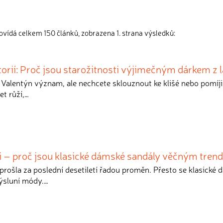
ovídá celkem 150 článků, zobrazena 1. strana výsledků:
storií: Proč jsou starožitnosti výjimečným dárkem z 
 Valentýn význam, ale nechcete sklouznout ke klišé nebo pomíj
et růží,…
ti – proč jsou klasické dámské sandály věčným tre
 prošla za poslední desetiletí řadou proměn. Přesto se klasické
výsluní módy.…