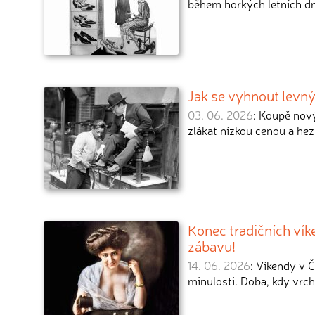
během horkých letních d
Jak se vyhnout levn
03. 06. 2026
: Koupě nový
zlákat nízkou cenou a he
Konec tradičních víke
zábavu!
14. 06. 2026
: Víkendy v 
minulosti. Doba, kdy vrc