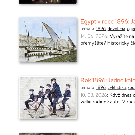
Egypt v roce 1896: J
témata:
1896
,
dovolená
,
egy
14. 06. 2026
: Vyrážíte n
přemýšlíte? Historický č
Rok 1896: Jedno kolo
témata:
1896
,
cyklistika
,
rod
10. 03. 2026
: Když dnes c
velké rodinné auto. V roc