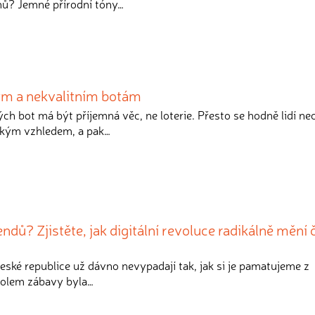
nů? Jemné přírodní tóny…
ým a nekvalitním botám
ch bot má být příjemná věc, ne loterie. Přesto se hodně lidí ne
zkým vzhledem, a pak…
ndů? Zjistěte, jak digitální revoluce radikálně mění
České republice už dávno nevypadají tak, jak si je pamatujeme z
holem zábavy byla…