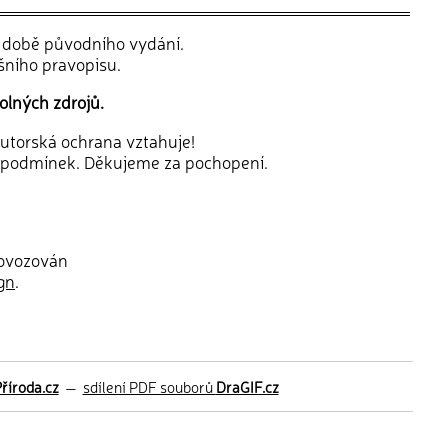
v době původního vydání.
šního pravopisu.
olných zdrojů.
 autorská ochrana vztahuje!
 podmínek. Děkujeme za pochopení.
rovozován
gn
.
říroda.cz
—
sdílení PDF souborů
DraGIF.cz