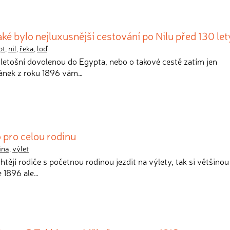
aké bylo nejluxusnější cestování po Nilu před 130 le
pt
,
nil
,
řeka
,
loď
a letošní dovolenou do Egypta, nebo o takové cestě zatím jen
lánek z roku 1896 vám…
 pro celou rodinu
ina
,
výlet
htějí rodiče s početnou rodinou jezdit na výlety, tak si většinou
e 1896 ale…