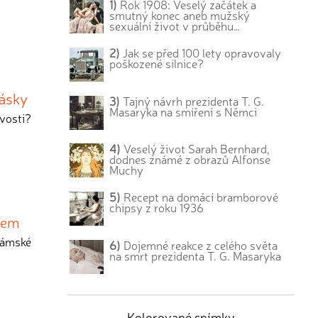
1)
Rok 1908: Veselý začátek a
smutný konec aneb mužský
sexuální život v průběhu…
2)
Jak se před 100 lety opravovaly
poškozené silnice?
lásky
3)
Tajný návrh prezidenta T. G.
Masaryka na smíření s Němci
ivosti?
4)
Veselý život Sarah Bernhard,
dodnes známé z obrazů Alfonse
Muchy
5)
Recept na domácí bramborové
chipsy z roku 1936
ndem
 dámské
6)
Dojemné reakce z celého světa
na smrt prezidenta T. G. Masaryka
Kolorované snímky