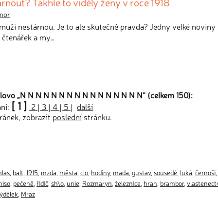
árnout? Takhle to viděly ženy v roce 1918
mor
e muži nestárnou. Je to ale skutečně pravda? Jedny velké noviny 
h čtenářek a my…
lovo „
N N N N N N N N N N N N N N N N
“ (celkem 150):
[ 1 ]
ání:
2
|
3
|
4
|
5
|
další
ránek, zobrazit
poslední
stránku.
hlas
,
balt
,
1915
,
mzda
,
města
,
clo
,
hodiny
,
mada
,
gustav
,
sousedé
,
luká
,
černoši
niso
,
pečeně
,
řidič
,
sh\o
,
unie
,
Rozmaryn
,
železnice
,
hran
,
brambor
,
vlastenect
ýdělek
,
Mraz