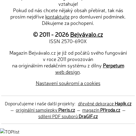
vztahuje!
Pokud od nás chcete nějaký obsah přebírat, tak nás
prosím nejdříve
kontaktujte
pro domluvení podmínek.
Děkujeme za pochopení.
© 2011 - 2026
Bejvávalo.cz
ISSN 2570-690X
Magazín Bejvávalo.cz je již od počátů svého fungování
v roce 2011 provozován
na originálním redakčním systému z dílny
Perpetum
web design
.
Nastavení soukromí a cookies
Doporučujeme i naše další projekty:
dřevěné dekorace
Hapík.cz
—
originální samolepky
Pieris.cz
—
magazín
Příroda.cz
—
sdílení PDF souborů
DraGIF.cz