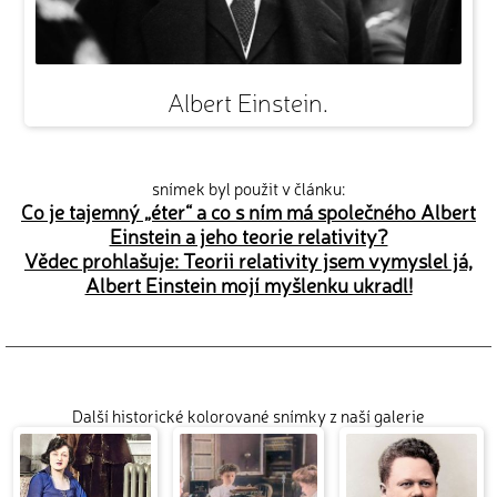
Albert Einstein.
snímek byl použit v článku:
Co je tajemný „éter“ a co s ním má společného Albert
Einstein a jeho teorie relativity?
Vědec prohlašuje: Teorii relativity jsem vymyslel já,
Albert Einstein mojí myšlenku ukradl!
Další historické kolorované snímky z naší galerie