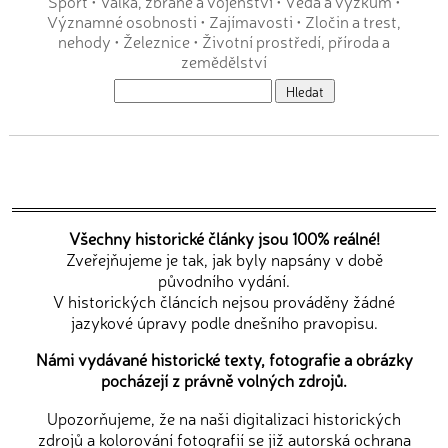
Sport
•
Válka, zbraně a vojenství
•
Věda a výzkum
•
Významné osobnosti
•
Zajímavosti
•
Zločin a trest,
nehody
•
Železnice
•
Životní prostředí, příroda a
zemědělství
Všechny historické články jsou 100% reálné!
Zveřejňujeme je tak, jak byly napsány v době
původního vydání.
V historických článcích nejsou prováděny žádné
jazykové úpravy podle dnešního pravopisu.
Námi vydávané historické texty, fotografie a obrázky
pocházejí z právně volných zdrojů.
Upozorňujeme, že na naši digitalizaci historických
zdrojů a kolorování fotografií se již autorská ochrana