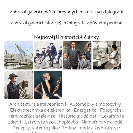
Zobrazit galerii nově kolorovaných historických fotografií
Zobrazit galerii historických fotografií v původní podobě
Nejnovější historické články
Architektura a stavebnictví
•
Automobily a motocykly
•
Elektrotechnika a elektronika
•
Energetika
•
Fotografie,
film, rozhlas a televize
•
Historické události
•
Lékařství a
zdraví
•
Letectví a vzduchoplavba
•
Námořnictvo a lodě
•
Recepty, vaření a jídlo
•
Rodina, móda a životní styl
•