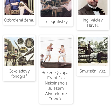
Ozbrojená žena.
Ing. Václav
Telegrafistky.
Havel.
Čokoládový
Smuteční vůz.
Boxerský zápas
fonograf.
Františka
Nekolného s
Julesem
Alverelem z
Francie.