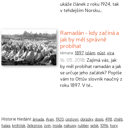
ukáže článek z roku 1924, tak
v tehdejším Norsku…
Ramadán - kdy začíná a
jak by měl správně
probíhat
témata:
1897
,
islám
,
půst
,
víra
16. 05. 2018
: Zajímá vás, jak
by měl probíhat ramadán a jak
se určuje jeho začátek? Popíše
vám to Ottův slovník naučný z
roku 1897. V té…
Historie hledání:
ãmada
,
Aran
,
1920
,
cestovn
,
obrázky
,
dopis
,
498
,
chléb
,
halas
,
knihtisk
,
železnice
,
zvin
,
moda
,
nákupy
,
rubber
,
selsk
,
1096
,
hory
,