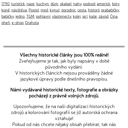
1790
,
turistick
,
naze
,
kuchyn
,
dům
,
skalpel
,
nahy
,
podvod
,
americk
,
boty
,
koně
,
návštěva
,
Postel
,
med
,
kynut
,
porodnic
,
cesta
,
historií
,
prababičky
,
babičky
,
jedno
,
TGM
,
pohlavní
,
vlastenectv
,
kolej
,
se l
,
kaše
,
závod
,
Čína
,
oheň
,
e-shop
,
Drahota
Všechny historické články jsou 100% reálné!
Zveřejňujeme je tak, jak byly napsány v době
původního vydání.
V historických článcích nejsou prováděny žádné
jazykové úpravy podle dnešního pravopisu.
Námi vydávané historické texty, fotografie a obrázky
pocházejí z právně volných zdrojů.
Upozorňujeme, že na naši digitalizaci historických
zdrojů a kolorování fotografií se již autorská ochrana
vztahuje!
Pokud od nás chcete nějaký obsah přebírat, tak nás