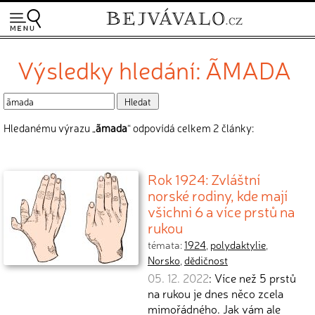
Výsledky hledání: ÃMADA
Hledanému výrazu „
ãmada
“ odpovídá celkem 2 články:
Rok 1924: Zvláštní
norské rodiny, kde mají
všichni 6 a více prstů na
rukou
témata:
1924
,
polydaktylie
,
Norsko
,
dědičnost
05. 12. 2022
: Více než 5 prstů
na rukou je dnes něco zcela
mimořádného. Jak vám ale