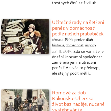
trestných činů se živil už…
Užitečné rady na šetření
peněz v domácnosti
podle našich prababiček
témata:
1905
,
peníze
,
dluh
,
historie
,
domácnost
,
úspory
22. 11. 2019
: Zdá se vám, že je
dnešní konzumní společnost
zaměřená jen na utrácení
peněz? Asi vás to překvapí,
ale stejný pocit měli i…
Romové za dob
Rakousko-Uherska:
život bez naděje, nucené
vystěhování a