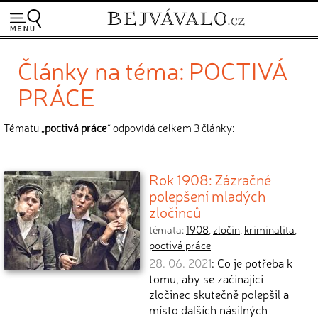
Články na téma: POCTIVÁ
PRÁCE
Tématu „
poctivá práce
“ odpovídá celkem 3 články:
Rok 1908: Zázračné
polepšení mladých
zločinců
témata:
1908
,
zločin
,
kriminalita
,
poctivá práce
28. 06. 2021
: Co je potřeba k
tomu, aby se začínající
zločinec skutečně polepšil a
místo dalších násilných