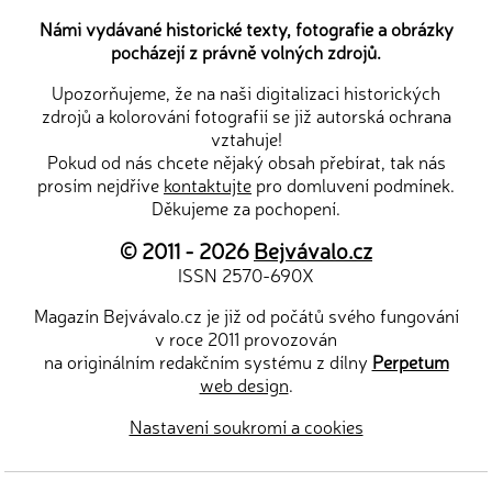
Námi vydávané historické texty, fotografie a obrázky
pocházejí z právně volných zdrojů.
Upozorňujeme, že na naši digitalizaci historických
zdrojů a kolorování fotografií se již autorská ochrana
vztahuje!
Pokud od nás chcete nějaký obsah přebírat, tak nás
prosím nejdříve
kontaktujte
pro domluvení podmínek.
Děkujeme za pochopení.
© 2011 - 2026
Bejvávalo.cz
ISSN 2570-690X
Magazín Bejvávalo.cz je již od počátů svého fungování
v roce 2011 provozován
na originálním redakčním systému z dílny
Perpetum
web design
.
Nastavení soukromí a cookies