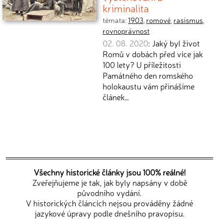
kriminalita
témata:
1903
,
romové
,
rasismus
,
rovnoprávnost
02. 08. 2020
: Jaký byl život
Romů v dobách před více jak
100 lety? U příležitosti
Památného den romského
holokaustu vám přinášíme
článek…
Všechny historické články jsou 100% reálné!
Zveřejňujeme je tak, jak byly napsány v době
původního vydání.
V historických článcích nejsou prováděny žádné
jazykové úpravy podle dnešního pravopisu.