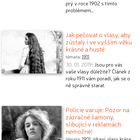
prý v roce 1902 s tímto
problémem…
Jak pečovat o vlasy, aby
zůstaly i ve vyšším věku
krásné a husté
témata:
1911
30. 01. 2019
: Jsou pro vás
vaše vlasy důležité? Článek z
roku 1911 vám poradí, jak se o
ně správně starat.
Policie varuje: Pozor na
zázračné šamony,
slibující v reklamách
nemožné!
témata:
1901
,
zdraví
,
vlasy
,
krása
,