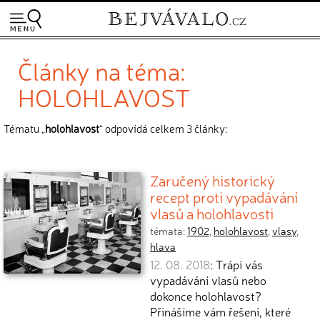
Články na téma:
HOLOHLAVOST
Tématu „
holohlavost
“ odpovídá celkem 3 články:
Zaručený historický
recept proti vypadávání
vlasů a holohlavosti
témata:
1902
,
holohlavost
,
vlasy
,
hlava
12. 08. 2018
: Trápí vás
vypadávání vlasů nebo
dokonce holohlavost?
Přinášíme vám řešení, které