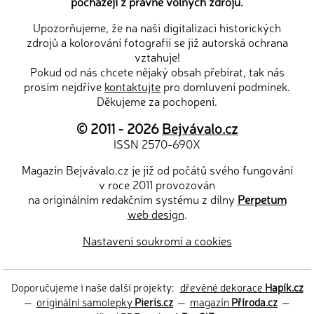
pocházejí z právně volných zdrojů.
Upozorňujeme, že na naši digitalizaci historických
zdrojů a kolorování fotografií se již autorská ochrana
vztahuje!
Pokud od nás chcete nějaký obsah přebírat, tak nás
prosím nejdříve
kontaktujte
pro domluvení podmínek.
Děkujeme za pochopení.
© 2011 - 2026
Bejvávalo.cz
ISSN 2570-690X
Magazín Bejvávalo.cz je již od počátů svého fungování
v roce 2011 provozován
na originálním redakčním systému z dílny
Perpetum
web design
.
Nastavení soukromí a cookies
Doporučujeme i naše další projekty:
dřevěné dekorace
Hapík.cz
—
originální samolepky
Pieris.cz
—
magazín
Příroda.cz
—