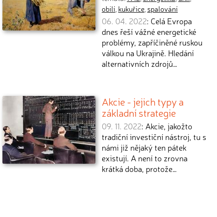
obilí
,
kukuřice
,
spalování
06. 04. 2022
: Celá Evropa
dnes řeší vážné energetické
problémy, zapříčiněné ruskou
válkou na Ukrajině. Hledání
alternativních zdrojů…
Akcie - jejich typy a
základní strategie
09. 11. 2022
: Akcie, jakožto
tradiční investiční nástroj, tu s
námi již nějaký ten pátek
existují. A není to zrovna
krátká doba, protože…