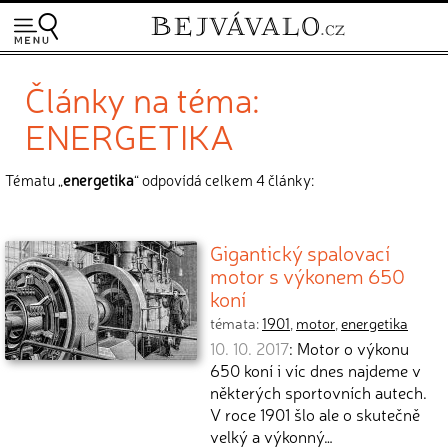
Články na téma:
ENERGETIKA
Tématu „
energetika
“ odpovídá celkem 4 články:
Gigantický spalovací
motor s výkonem 650
koní
témata:
1901
,
motor
,
energetika
10. 10. 2017
: Motor o výkonu
650 koní i víc dnes najdeme v
některých sportovních autech.
V roce 1901 šlo ale o skutečně
velký a výkonný…