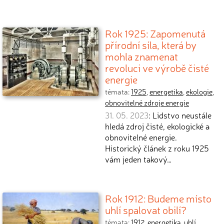
Rok 1925: Zapomenutá
přírodní síla, která by
mohla znamenat
revoluci ve výrobě čisté
energie
témata:
1925
,
energetika
,
ekologie
,
obnovitelné zdroje energie
31. 05. 2023
: Lidstvo neustále
hledá zdroj čisté, ekologické a
obnovitelné energie.
Historický článek z roku 1925
vám jeden takový…
Rok 1912: Budeme místo
uhlí spalovat obilí?
témata:
1912
,
energetika
,
uhlí
,