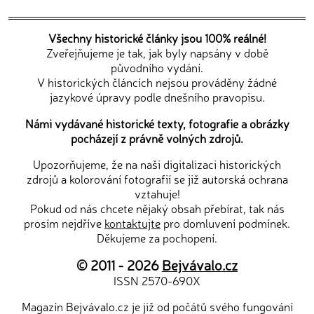
Všechny historické články jsou 100% reálné!
Zveřejňujeme je tak, jak byly napsány v době
původního vydání.
V historických článcích nejsou prováděny žádné
jazykové úpravy podle dnešního pravopisu.
Námi vydávané historické texty, fotografie a obrázky
pocházejí z právně volných zdrojů.
Upozorňujeme, že na naši digitalizaci historických
zdrojů a kolorování fotografií se již autorská ochrana
vztahuje!
Pokud od nás chcete nějaký obsah přebírat, tak nás
prosím nejdříve
kontaktujte
pro domluvení podmínek.
Děkujeme za pochopení.
© 2011 - 2026
Bejvávalo.cz
ISSN 2570-690X
Magazín Bejvávalo.cz je již od počátů svého fungování