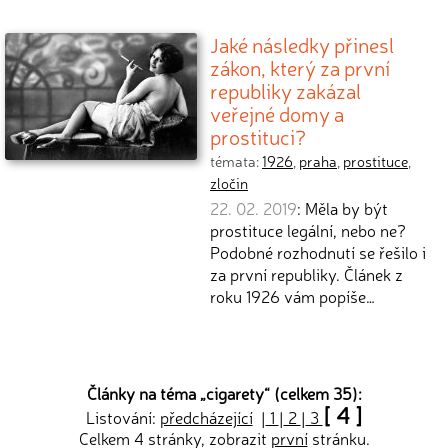
Jaké následky přinesl
zákon, který za první
republiky zakázal
veřejné domy a
prostituci?
témata:
1926
,
praha
,
prostituce
,
zločin
22. 02. 2019
: Měla by být
prostituce legální, nebo ne?
Podobné rozhodnutí se řešilo i
za první republiky. Článek z
roku 1926 vám popíše…
Články na téma „
cigarety
“ (celkem 35):
[ 4 ]
Listování:
předcházející
|
1
|
2
|
3
Celkem 4 stránky, zobrazit
první
stránku.