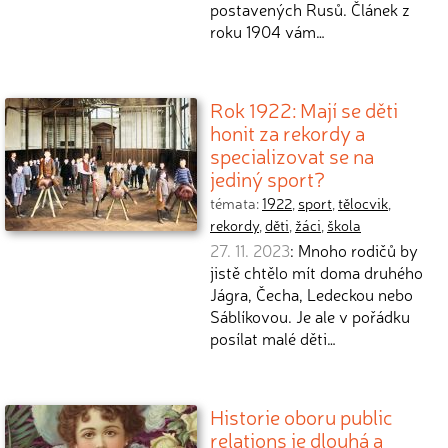
postavených Rusů. Článek z
roku 1904 vám…
Rok 1922: Mají se děti
honit za rekordy a
specializovat se na
jediný sport?
témata:
1922
,
sport
,
tělocvik
,
rekordy
,
děti
,
žáci
,
škola
27. 11. 2023
: Mnoho rodičů by
jistě chtělo mít doma druhého
Jágra, Čecha, Ledeckou nebo
Sáblíkovou. Je ale v pořádku
posílat malé děti…
Historie oboru public
relations je dlouhá a