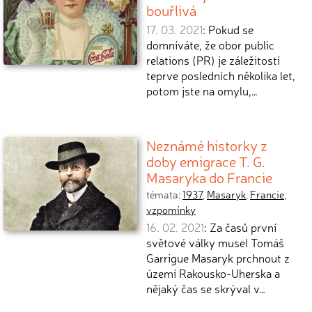
bouřlivá
17. 03. 2021
: Pokud se
domníváte, že obor public
relations (PR) je záležitostí
teprve posledních několika let,
potom jste na omylu,…
Neznámé historky z
doby emigrace T. G.
Masaryka do Francie
témata:
1937
,
Masaryk
,
Francie
,
vzpomínky
16. 02. 2021
: Za časů první
světové války musel Tomáš
Garrigue Masaryk prchnout z
území Rakousko-Uherska a
nějaký čas se skrýval v…