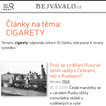
Články na téma:
CIGARETY
Tématu „
cigarety
“ odpovídá celkem 35 článků, zobrazena 4. strana
výsledků:
Proč se vzdělaní Rusové
ženili raději s Češkami,
než s Ruskami?
témata:
1904
18. 11. 2018
: České manželky se
v carském Rusku těšily
mimořádné oblibě u
vzdělaných a výše