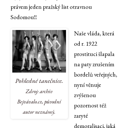
právem jeden pražský list otravnou
Sodomou!!
Naše vláda, která
od r. 1922
prostituci šlapala
na paty zrušením
bordelů veřejných,
Pohledné tanečnice.
nyní věnuje
Zdroj: archiv
zvýšenou
Bejvávalo.cz, původní
pozornost též
autor neznámý.
zaryté
demoralisaci, jaká