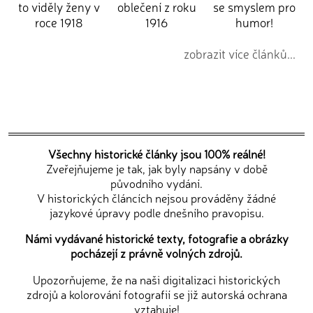
to viděly ženy v
oblečení z roku
se smyslem pro
roce 1918
1916
humor!
zobrazit více článků...
Všechny historické články jsou 100% reálné!
Zveřejňujeme je tak, jak byly napsány v době
původního vydání.
V historických článcích nejsou prováděny žádné
jazykové úpravy podle dnešního pravopisu.
Námi vydávané historické texty, fotografie a obrázky
pocházejí z právně volných zdrojů.
Upozorňujeme, že na naši digitalizaci historických
zdrojů a kolorování fotografií se již autorská ochrana
vztahuje!