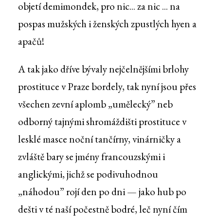
objetí demimondek, pro nic... za nic ... na
pospas mužských i ženských zpustlých hyen a
apačů!
A tak jako dříve bývaly nejčelnějšími brlohy
prostituce v Praze bordely, tak nyní jsou přes
všechen zevní aplomb „umělecký” neb
odborný tajnými shromáždišti prostituce v
lesklé masce noční tančírny, vinárničky a
zvláště bary se jmény francouzskými i
anglickými, jichž se podivuhodnou
„náhodou” rojí den po dni — jako hub po
dešti v té naší počestně bodré, leč nyní čím