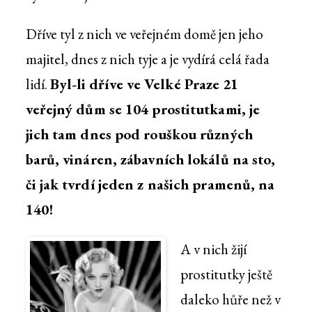
Dříve tyl z nich ve veřejném domě jen jeho
majitel, dnes z nich tyje a je vydírá celá řada
lidí.
Byl-li dříve ve Velké Praze 21
veřejný dům se 104 prostitutkami, je
jich tam dnes pod rouškou různých
barů, vináren, zábavních lokálů na sto,
či jak tvrdí jeden z našich pramenů, na
140!
A v nich žijí
prostitutky ještě
daleko hůře než v