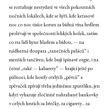
se roztahuje nestydatě ve všech pokoutních
nočních lokálech, kde se hýří, kde keťasové
noc co noc tisíce korun za bídná vína hrdlem
prolévají ve společnosti lehkých holek, zatím
co sta lidí hyne hladem a bídou, — na
nádherná doupata „tanečních paláců” i
menších tančíren, kde bují špinavé orgie, i na
četné „také — kabarety” — hrající ještě po
půlnoci, kde houfy otrlých „pěvců” a
zpěvaček zpívají třeba jedinému zpustlíku, jen
když vyhazuje zločinné nahrabané bankovky
v celých hrstích za břečky, za cigarety... za