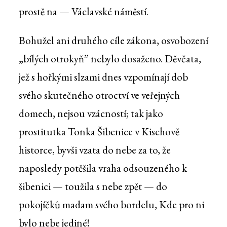
prostě na — Václavské náměstí.
Bohužel ani druhého cíle zákona, osvobození
„bílých otrokyň” nebylo dosaženo. Děvčata,
jež s hořkými slzami dnes vzpomínají dob
svého skutečného otroctví ve veřejných
domech, nejsou vzácností; tak jako
prostitutka Tonka Šibenice v Kischově
historce, byvši vzata do nebe za to, že
naposledy potěšila vraha odsouzeného k
šibenici — toužila s nebe zpět — do
pokojíčků madam svého bordelu, Kde pro ni
bylo nebe jediné!