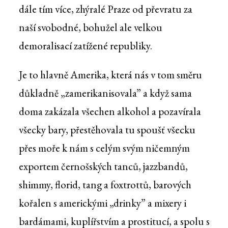
dále tím více, zhýralé Praze od převratu za
naší svobodné, bohužel ale velkou
demoralisací zatížené republiky.
Je to hlavně Amerika, která nás v tom směru
důkladně „zamerikanisovala” a když sama
doma zakázala všechen alkohol a pozavírala
všecky bary, přestěhovala tu spoušť všecku
přes moře k nám s celým svým ničemným
exportem černošských tanců, jazzbandů,
shimmy, florid, tang a foxtrottů, barových
kořalen s americkými „drinky” a mixery i
bardámami, kuplířstvím a prostitucí, a spolu s