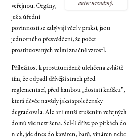
autor neznámý.
veřejnou. Orgány,
jež z úřední
povinnosti se zabývají věcí v praksi, jsou
jednotného přesvědčení, že počet
prostituovaných velmi značně vzrostl.
Příležitost k prostituci ženě ulehčena zvláště
tím, že odpadl dřívější strach před
reglementací, před hanbou „dostati knížku”,
která děvče navždy jaksi společensky
degradovala. Ale ani muži zrušením veřejných
domů věc neztišena. Šel-li dříve po pitkách do
nich, jde dnes do kaváren, barů, vináren nebo