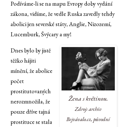
Podíváme-li se na mapu Evropy doby vydání
zákona, vidíme, že vedle Ruska zavedly tehdy
abolici jen severské státy, Anglie, Nizozemí,
Lucemburk, Švýcary a my!
Dnes bylo by jistě
těžko hájiti
mínění, že abolice
počet
prostitutovaných
Žena s květinou.
nerozmnožila, že
Zdroj: archiv
pouze dříve tajná
Bejvávalo.cz, původní
prostituce se stala