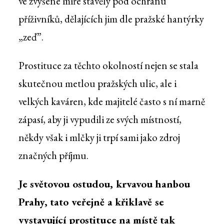
ve zvýšené míře stavěly pod ochranu
příživníků, dělajících jim dle pražské hantýrky
„zeď”.
Prostituce za těchto okolností nejen se stala
skutečnou metlou pražských ulic, ale i
velkých kaváren, kde majitelé často s ní marně
zápasí, aby ji vypudili ze svých místností,
někdy však i mlčky ji trpí sami jako zdroj
značných příjmu.
Je světovou ostudou, krvavou hanbou
Prahy, tato veřejně a křiklavě se
vystavující prostituce na místě tak