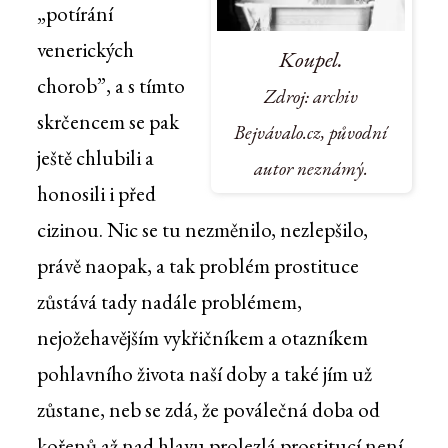
„potírání
venerických
Koupel.
chorob”, a s tímto
Zdroj: archiv
skrčencem se pak
Bejvávalo.cz, původní
ještě chlubili a
autor neznámý.
honosili i před
cizinou. Nic se tu nezměnilo, nezlepšilo,
právě naopak, a tak problém prostituce
zůstává tady nadále problémem,
nejožehavějším vykřičníkem a otazníkem
pohlavního života naší doby a také jím už
zůstane, neb se zdá, že poválečná doba od
kořenů až nad hlavu prolezlá prostitucí není