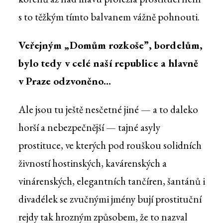
s to těžkým tímto balvanem vážně pohnouti.
Veřejným „Domům rozkoše”, bordelům,
bylo tedy v celé naší republice a hlavně
v Praze odzvoněno...
Ale jsou tu ještě nesčetné jiné — a to daleko
horší a nebezpečnější — tajné asyly
prostituce, ve kterých pod rouškou solidních
živností hostinských, kavárenských a
vinárenských, elegantních tančíren, šantánů i
divadélek se zvučnými jmény bují prostituční
rejdy tak hrozným způsobem, že to nazval