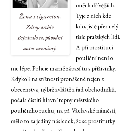
oněch dřívějších.
Tyje z nich kde
Žena s cigaretou.
kdo, jistě přes celý
Zdroj: archiv
tisíc pražských lidí.
Bejvávalo.cz, původní
A při prostituci
autor neznámý.
pouliční není o
nic lépe. Policie marně zápasí tu s příživníky.
Kdykoli na stížnosti pronášené nejen z
obecenstva, nýbrž zvláště z řad obchodníků,
počala čistiti hlavní tepny městského
pouličního ruchu, na př. Václavské náměstí,
mělo to za jediný následek, že se prostitutky