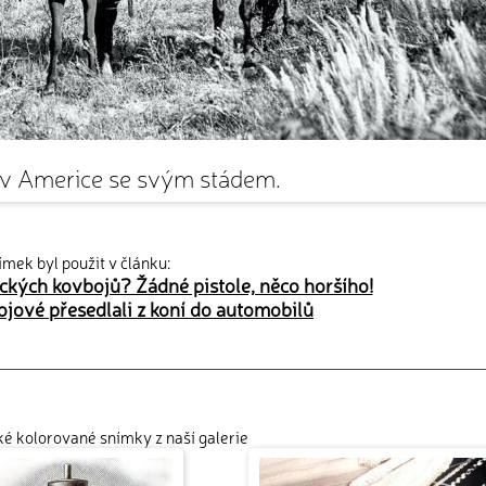
 Americe se svým stádem.
ímek byl použit v článku:
ckých kovbojů? Žádné pistole, něco horšího!
ojové přesedlali z koní do automobilů
cké kolorované snímky z naší galerie