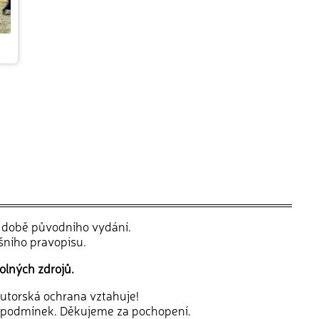
v době původního vydání.
šního pravopisu.
olných zdrojů.
 autorská ochrana vztahuje!
 podmínek. Děkujeme za pochopení.