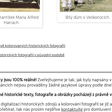
rantišek Maria Alfred
Bílý dům o Velikonocích.
Harrach.
ově kolorovaných historických fotografií
historických fotografií v původní podobě
ky jsou 100% reálné!
Zveřejňujeme je tak, jak byly napsány 
článcích nejsou prováděny žádné jazykové úpravy podle dne
 historické texty, fotografie a obrázky pocházejí z právně v
igitalizaci historických zdrojů a kolorování fotografií se již
řebírat, tak nás prosím nejdříve
kontaktujte
pro domluvení