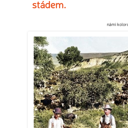
stádem.
námi kolor