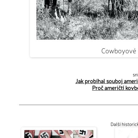
Cowboyové v
sn
Jak probíhal souboj ameri
Proč američtí kovb
Další histori