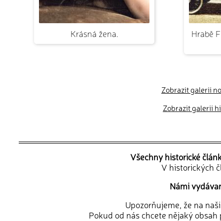
Krásná žena.
Hrabě F
Zobrazit galerii n
Zobrazit galerii 
Všechny historické člán
V historických 
Námi vydávané
Upozorňujeme, že na naši d
Pokud od nás chcete nějaký obsah p