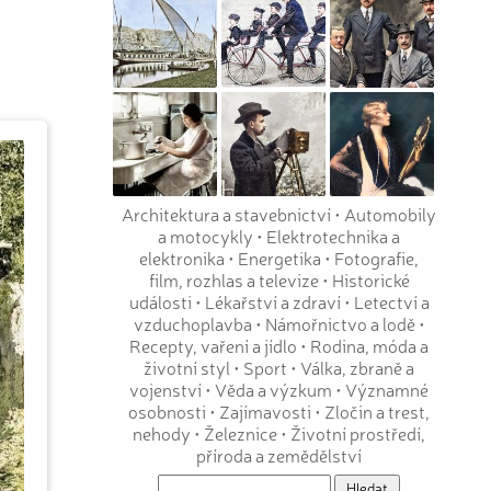
Architektura a stavebnictví
•
Automobily
a motocykly
•
Elektrotechnika a
elektronika
•
Energetika
•
Fotografie,
film, rozhlas a televize
•
Historické
události
•
Lékařství a zdraví
•
Letectví a
vzduchoplavba
•
Námořnictvo a lodě
•
Recepty, vaření a jídlo
•
Rodina, móda a
životní styl
•
Sport
•
Válka, zbraně a
vojenství
•
Věda a výzkum
•
Významné
osobnosti
•
Zajímavosti
•
Zločin a trest,
nehody
•
Železnice
•
Životní prostředí,
příroda a zemědělství