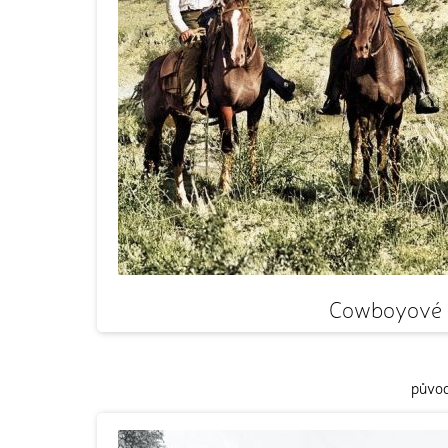
Cowboyové v
původ