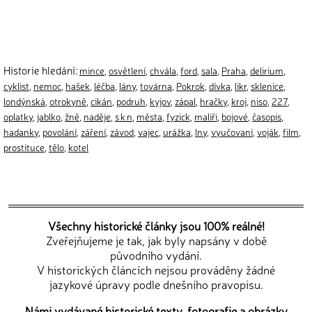
Historie hledání:
mince
,
osvětlení
,
chvála
,
ford
,
sala
,
Praha
,
delirium
,
cyklist
,
nemoc
,
hašek
,
léčba
,
lány
,
továrna
,
Pokrok
,
dívka
,
likr
,
sklenice
,
londýnská
,
otrokyně
,
cikán
,
podruh
,
kyjov
,
zápal
,
hračky
,
kroj
,
niso
,
227
,
oplatky
,
jablko
,
žně
,
naděje
,
s k n
,
města
,
fyzick
,
malíři
,
bojové
,
časopis
,
hadanky
,
povolání
,
záření
,
závod
,
vajec
,
urážka
,
lny
,
vyučovaní
,
voják
,
film
,
prostituce
,
tělo
,
kotel
Všechny historické články jsou 100% reálné!
Zveřejňujeme je tak, jak byly napsány v době
původního vydání.
V historických článcích nejsou prováděny žádné
jazykové úpravy podle dnešního pravopisu.
Námi vydávané historické texty, fotografie a obrázky