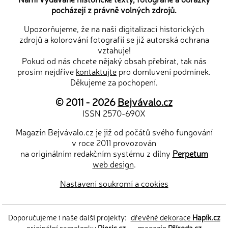
pocházejí z právně volných zdrojů.
Upozorňujeme, že na naši digitalizaci historických
zdrojů a kolorování fotografií se již autorská ochrana
vztahuje!
Pokud od nás chcete nějaký obsah přebírat, tak nás
prosím nejdříve
kontaktujte
pro domluvení podmínek.
Děkujeme za pochopení.
© 2011 - 2026
Bejvávalo.cz
ISSN 2570-690X
Magazín Bejvávalo.cz je již od počátů svého fungování
v roce 2011 provozován
na originálním redakčním systému z dílny
Perpetum
web design
.
Nastavení soukromí a cookies
Doporučujeme i naše další projekty:
dřevěné dekorace
Hapík.cz
—
originální samolepky
Pieris.cz
—
magazín
Příroda.cz
—