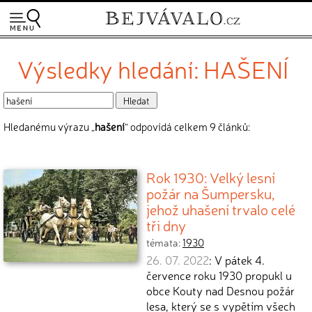
Výsledky hledání: HAŠENÍ
Hledanému výrazu „
hašení
“ odpovídá celkem 9 článků:
Rok 1930: Velký lesní
požár na Šumpersku,
jehož uhašení trvalo celé
tři dny
témata:
1930
26. 07. 2022
: V pátek 4.
července roku 1930 propukl u
obce Kouty nad Desnou požár
lesa, který se s vypětím všech