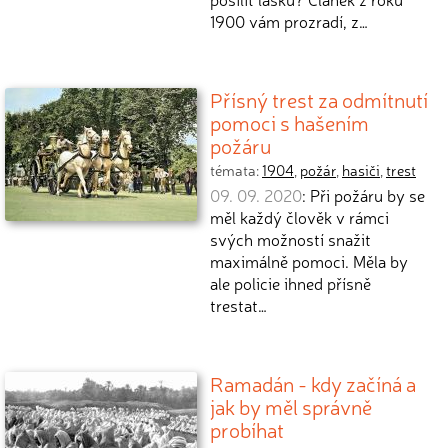
1900 vám prozradí, z…
Přísný trest za odmítnutí
pomoci s hašením
požáru
témata:
1904
,
požár
,
hasiči
,
trest
09. 09. 2020
: Při požáru by se
měl každý člověk v rámci
svých možností snažit
maximálně pomoci. Měla by
ale policie ihned přísně
trestat…
Ramadán - kdy začíná a
jak by měl správně
probíhat