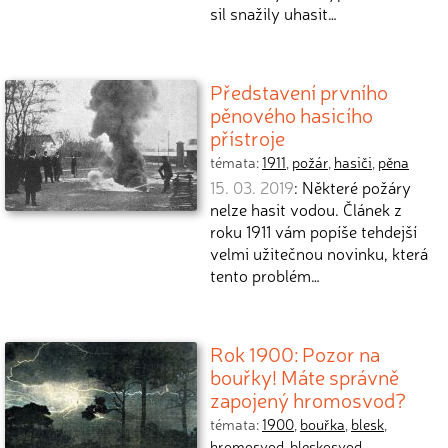
sil snažily uhasit…
Představení prvního
pěnového hasicího
přístroje
témata:
1911
,
požár
,
hasiči
,
pěna
15. 03. 2019
: Některé požáry
nelze hasit vodou. Článek z
roku 1911 vám popíše tehdejší
velmi užitečnou novinku, která
tento problém…
Rok 1900: Pozor na
bouřky! Máte správně
zapojený hromosvod?
témata:
1900
,
bouřka
,
blesk
,
hromosvod
,
bleskosvod