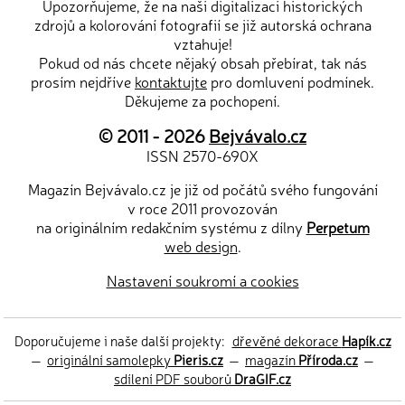
Upozorňujeme, že na naši digitalizaci historických
zdrojů a kolorování fotografií se již autorská ochrana
vztahuje!
Pokud od nás chcete nějaký obsah přebírat, tak nás
prosím nejdříve
kontaktujte
pro domluvení podmínek.
Děkujeme za pochopení.
© 2011 - 2026
Bejvávalo.cz
ISSN 2570-690X
Magazín Bejvávalo.cz je již od počátů svého fungování
v roce 2011 provozován
na originálním redakčním systému z dílny
Perpetum
web design
.
Nastavení soukromí a cookies
Doporučujeme i naše další projekty:
dřevěné dekorace
Hapík.cz
—
originální samolepky
Pieris.cz
—
magazín
Příroda.cz
—
sdílení PDF souborů
DraGIF.cz