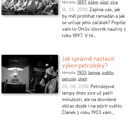
témata:
1897
,
islám
,
půst
,
víra
16. 05. 2018
: Zajímá vás, jak
by měl probíhat ramadán a jak
se určuje jeho začátek? Popíše
vám to Ottův slovník naučný z
roku 1897. V té…
Jak správně nastavit
výkon petrolejky?
témata:
1903
,
lampa
,
světlo
,
petrolej
,
oheň
20. 08. 2018
: Petrolejové
lampy dnes sice už patří
minulosti, ale na dovolené
občas dojde i na jejich světlo.
Článek z roku 1903 vám…