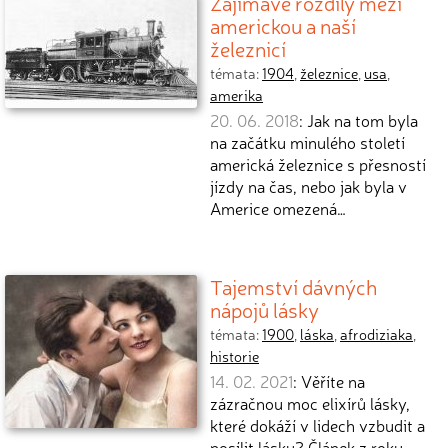
Zajímavé rozdíly mezi
americkou a naší
železnicí
témata:
1904
,
železnice
,
usa
,
amerika
20. 06. 2018
: Jak na tom byla
na začátku minulého století
americká železnice s přesností
jízdy na čas, nebo jak byla v
Americe omezená…
Tajemství dávných
nápojů lásky
témata:
1900
,
láska
,
afrodiziaka
,
historie
14. 02. 2021
: Věříte na
zázračnou moc elixírů lásky,
které dokáží v lidech vzbudit a
posílit lásku? Článek z roku