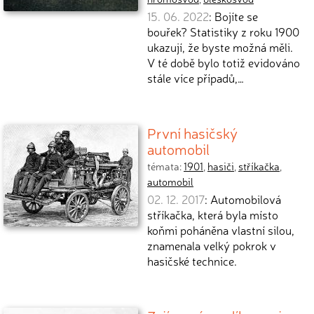
15. 06. 2022
: Bojíte se
bouřek? Statistiky z roku 1900
ukazují, že byste možná měli.
V té době bylo totiž evidováno
stále více případů,…
První hasičský
automobil
témata:
1901
,
hasiči
,
stříkačka
,
automobil
02. 12. 2017
: Automobilová
stříkačka, která byla místo
koňmi poháněna vlastní silou,
znamenala velký pokrok v
hasičské technice.