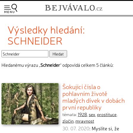
Výsledky hledání:
SCHNEIDER
Hledanému výrazu „
Schneider
“ odpovídá celkem 5 článků:
Šokující čísla o
pohlavním životě
mladých dívek v dobách
první republiky
témata:
1928
,
sex
,
prostituce
,
zločin
,
mravnost
30. 07. 2020
: Myslíte si, že