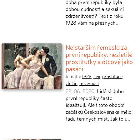
doba první republiky byla
dobou cudnosti a sexuální
zdrženlivosti? Text z roku
1928 vám na přesných…
Nejstarším řemeslo za
první republiky: nezletilé
prostitutky a otcové jako
pasáci
témata:
1928
,
sex
,
prostituce
,
zločin
,
mravnost
22. 06. 2020
: Lidé si dobu
první republiky často
idealizují. Ale i toto období
začátků Československa mělo
řadu temných míst. Jak to u…