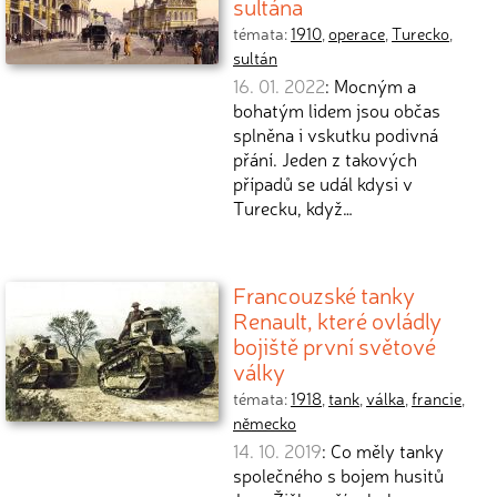
sultána
témata:
1910
,
operace
,
Turecko
,
sultán
16. 01. 2022
: Mocným a
bohatým lidem jsou občas
splněna i vskutku podivná
přání. Jeden z takových
případů se udál kdysi v
Turecku, když…
Francouzské tanky
Renault, které ovládly
bojiště první světové
války
témata:
1918
,
tank
,
válka
,
francie
,
německo
14. 10. 2019
: Co měly tanky
společného s bojem husitů