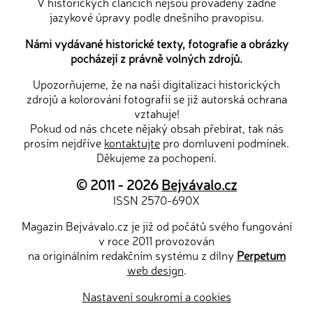
V historických článcích nejsou prováděny žádné
jazykové úpravy podle dnešního pravopisu.
Námi vydávané historické texty, fotografie a obrázky
pocházejí z právně volných zdrojů.
Upozorňujeme, že na naši digitalizaci historických
zdrojů a kolorování fotografií se již autorská ochrana
vztahuje!
Pokud od nás chcete nějaký obsah přebírat, tak nás
prosím nejdříve
kontaktujte
pro domluvení podmínek.
Děkujeme za pochopení.
© 2011 - 2026
Bejvávalo.cz
ISSN 2570-690X
Magazín Bejvávalo.cz je již od počátů svého fungování
v roce 2011 provozován
na originálním redakčním systému z dílny
Perpetum
web design
.
Nastavení soukromí a cookies