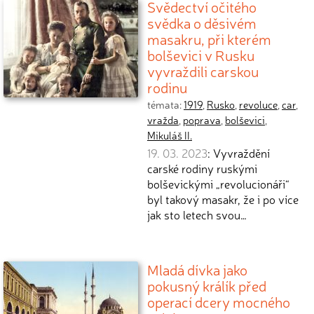
Svědectví očitého
svědka o děsivém
masakru, při kterém
bolševici v Rusku
vyvraždili carskou
rodinu
témata:
1919
,
Rusko
,
revoluce
,
car
,
vražda
,
poprava
,
bolševici
,
Mikuláš II.
19. 03. 2023
: Vyvraždění
carské rodiny ruskými
bolševickými „revolucionáři“
byl takový masakr, že i po více
jak sto letech svou…
Mladá dívka jako
pokusný králík před
operací dcery mocného