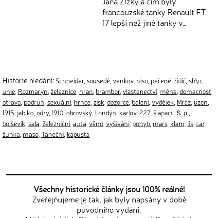
Jana Žižky a čím byly
francouzské tanky Renault FT
17 lepší než jiné tanky v…
Historie hledání:
Schneider
,
sousedé
,
venkov
,
niso
,
pečeně
,
řidič
,
sh\o
,
unie
,
Rozmaryn
,
železnice
,
hran
,
brambor
,
vlastenectví
,
měna
,
domacnost
,
otrava
,
podruh
,
sexuální
,
hrnce
,
zisk
,
dozorce
,
balení
,
výdělek
,
Mraz
,
uzen
,
1915
,
jablko
,
odry
,
1910
,
obrovský
,
Londýn
,
karlov
,
227
,
šlapací
,
Ｓｐ
,
bolševik
,
sala
,
železniční
,
auta
,
věno
,
vyšívání
,
pohyb
,
mars
,
klam
,
lis
,
car
,
šunka
,
maso
,
Taneční
,
kapusta
Všechny historické články jsou 100% reálné!
Zveřejňujeme je tak, jak byly napsány v době
původního vydání.