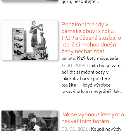
guru, nezoufejte!…
Podzimní trendy v
dámské obuvi z roku
1929 a úžasná služba, o
které si mohou dnešní
ženy nechat zdát
témata:
1929
,
boty
,
móda
,
baťa
17. 10. 2018
: Líbilo by se vám,
pořídit si módní boty v
jakékoliv barvě po které
toužíte - i když výrobce
takový odstín nevyrábí? Jak…
Jak se vyhnout levným a
nekvalitním botám
03. 06. 2026
: Koupě nových