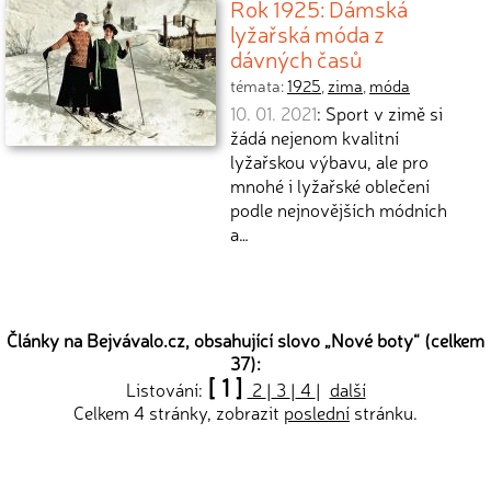
Rok 1925: Dámská
lyžařská móda z
dávných časů
témata:
1925
,
zima
,
móda
10. 01. 2021
: Sport v zimě si
žádá nejenom kvalitní
lyžařskou výbavu, ale pro
mnohé i lyžařské oblečení
podle nejnovějších módních
a…
Články na Bejvávalo.cz, obsahující slovo „
Nové boty
“ (celkem
37):
[ 1 ]
Listování:
2
|
3
|
4
|
další
Celkem 4 stránky, zobrazit
poslední
stránku.