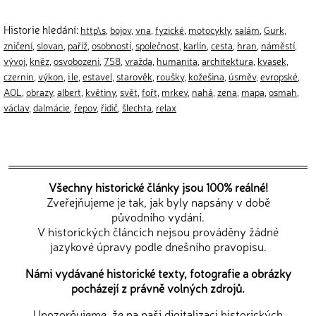
Historie hledání:
http\s
,
bojov
,
vna
,
fyzické
,
motocykly
,
salám
,
Gurk
,
zničení
,
slovan
,
paříž
,
osobnosti
,
společnost
,
karlín
,
cesta
,
hran
,
náměstí
,
vývoj
,
kněz
,
osvobozeni
,
758
,
vražda
,
humanita
,
architektura
,
kvasek
,
czernin
,
výkon
,
i le
,
estavel
,
starověk
,
roušky
,
kožešina
,
úsměv
,
evropské
,
AOL
,
obrazy
,
albert
,
květiny
,
svět
,
fořt
,
mrkev
,
nahá
,
zena
,
mapa
,
osmah
,
václav
,
dalmácie
,
řepov
,
řidič
,
šlechta
,
relax
Všechny historické články jsou 100% reálné!
Zveřejňujeme je tak, jak byly napsány v době
původního vydání.
V historických článcích nejsou prováděny žádné
jazykové úpravy podle dnešního pravopisu.
Námi vydávané historické texty, fotografie a obrázky
pocházejí z právně volných zdrojů.
Upozorňujeme, že na naši digitalizaci historických