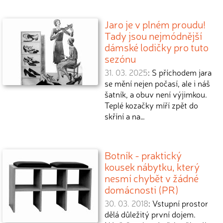
Jaro je v plném proudu!
Tady jsou nejmódnější
dámské lodičky pro tuto
sezónu
31. 03. 2025
: S příchodem jara
se mění nejen počasí, ale i náš
šatník, a obuv není výjimkou.
Teplé kozačky míří zpět do
skříní a na…
Botník - praktický
kousek nábytku, který
nesmí chybět v žádné
domácnosti (PR)
30. 03. 2018
: Vstupní prostor
dělá důležitý první dojem.