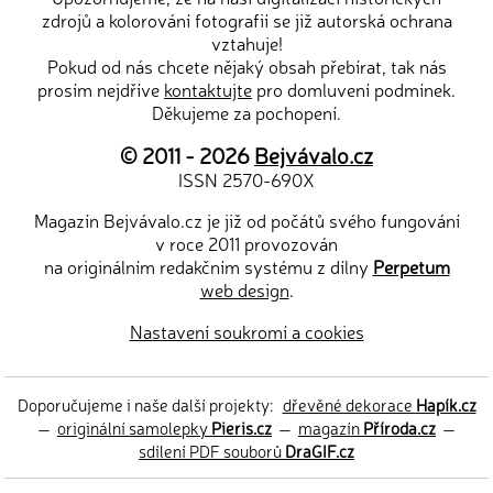
zdrojů a kolorování fotografií se již autorská ochrana
vztahuje!
Pokud od nás chcete nějaký obsah přebírat, tak nás
prosím nejdříve
kontaktujte
pro domluvení podmínek.
Děkujeme za pochopení.
© 2011 - 2026
Bejvávalo.cz
ISSN 2570-690X
Magazín Bejvávalo.cz je již od počátů svého fungování
v roce 2011 provozován
na originálním redakčním systému z dílny
Perpetum
web design
.
Nastavení soukromí a cookies
Doporučujeme i naše další projekty:
dřevěné dekorace
Hapík.cz
—
originální samolepky
Pieris.cz
—
magazín
Příroda.cz
—
sdílení PDF souborů
DraGIF.cz