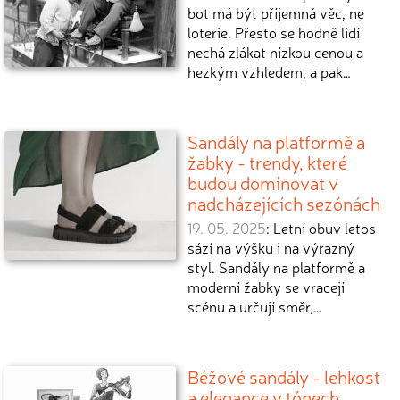
bot má být příjemná věc, ne
loterie. Přesto se hodně lidí
nechá zlákat nízkou cenou a
hezkým vzhledem, a pak…
Sandály na platformě a
žabky - trendy, které
budou dominovat v
nadcházejících sezónách
19. 05. 2025
: Letní obuv letos
sází na výšku i na výrazný
styl. Sandály na platformě a
moderní žabky se vracejí
scénu a určují směr,…
Béžové sandály - lehkost
a elegance v tónech