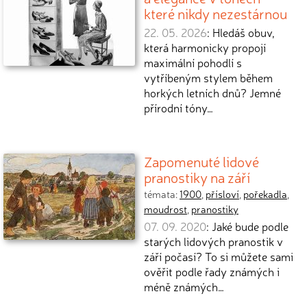
které nikdy nezestárnou
22. 05. 2026
: Hledáš obuv,
která harmonicky propojí
maximální pohodlí s
vytříbeným stylem během
horkých letních dnů? Jemné
přírodní tóny…
Zapomenuté lidové
pranostiky na září
témata:
1900
,
přísloví
,
pořekadla
,
moudrost
,
pranostiky
07. 09. 2020
: Jaké bude podle
starých lidových pranostik v
září počasí? To si můžete sami
ověřit podle řady známých i
méně známých…