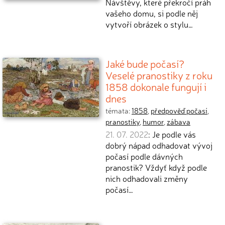
Návštěvy, které překročí práh
vašeho domu, si podle něj
vytvoří obrázek o stylu…
Jaké bude počasí?
Veselé pranostiky z roku
1858 dokonale fungují i
dnes
témata:
1858
,
předpověď počasí
,
pranostiky
,
humor
,
zábava
21. 07. 2022
: Je podle vás
dobrý nápad odhadovat vývoj
počasí podle dávných
pranostik? Vždyť když podle
nich odhadovali změny
počasí…