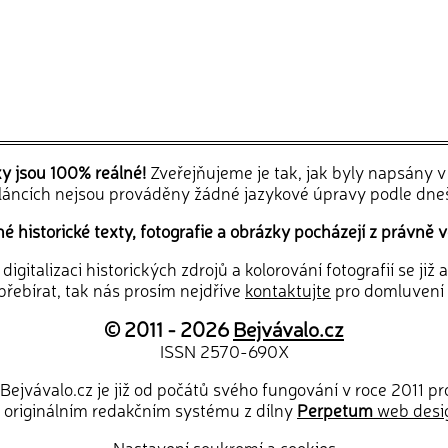
ky jsou 100% reálné!
Zveřejňujeme je tak, jak byly napsány 
článcích nejsou prováděny žádné jazykové úpravy podle dne
 historické texty, fotografie a obrázky pocházejí z právně v
igitalizaci historických zdrojů a kolorování fotografií se již
řebírat, tak nás prosím nejdříve
kontaktujte
pro domluvení
© 2011 - 2026
Bejvávalo.cz
ISSN 2570-690X
Bejvávalo.cz je již od počátů svého fungování v roce 2011 p
 originálním redakčním systému z dílny
Perpetum
web desi
Nastavení soukromí a cookies