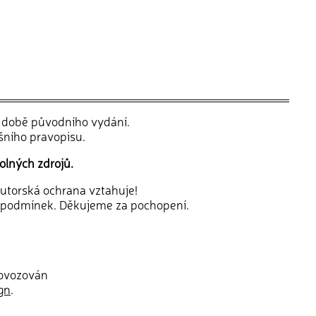
v době původního vydání.
šního pravopisu.
olných zdrojů.
 autorská ochrana vztahuje!
 podmínek. Děkujeme za pochopení.
rovozován
gn
.