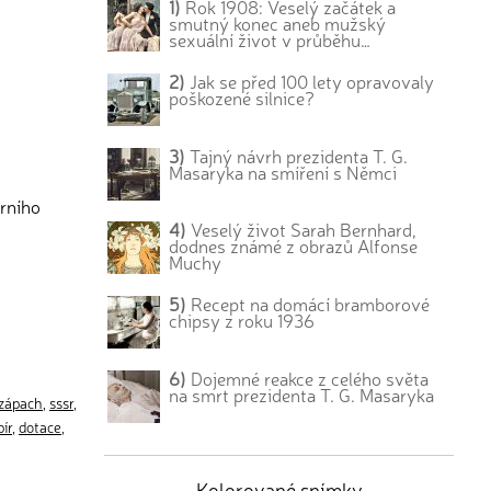
1)
Rok 1908: Veselý začátek a
smutný konec aneb mužský
sexuální život v průběhu…
2)
Jak se před 100 lety opravovaly
poškozené silnice?
3)
Tajný návrh prezidenta T. G.
Masaryka na smíření s Němci
árního
4)
Veselý život Sarah Bernhard,
dodnes známé z obrazů Alfonse
Muchy
5)
Recept na domácí bramborové
chipsy z roku 1936
6)
Dojemné reakce z celého světa
na smrt prezidenta T. G. Masaryka
zápach
,
sssr
,
ír
,
dotace
,
Kolorované snímky