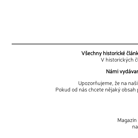
Všechny historické člán
V historických 
Námi vydávané
Upozorňujeme, že na naši d
Pokud od nás chcete nějaký obsah p
Magazín 
na