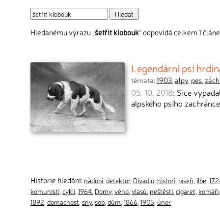
Hledanému výrazu „
šetřit klobouk
“ odpovídá celkem 1 článe
Legendární psí hrdina
témata:
1903
,
alpy
,
pes
,
zách
05. 10. 2018
: Sice vypada
alpského psího zachránce 
Historie hledání:
nádobí
,
detektor
,
Divadlo
,
histori
,
píseň
,
ilbe
,
172
komunisti
,
cykli
,
1964
,
Domy
,
věno
,
vlasů
,
neštěstí
,
cigaret
,
komáři
1892
,
domacnost
,
sny
,
sob
,
dům
,
1866
,
1905
,
únor