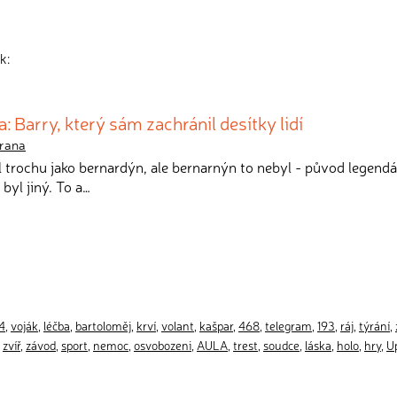
k:
: Barry, který sám zachránil desítky lidí
rana
l trochu jako bernardýn, ale bernarnýn to nebyl - původ legend
byl jiný. To a…
4
,
voják
,
léčba
,
bartoloměj
,
krví
,
volant
,
kašpar
,
468
,
telegram
,
193
,
ráj
,
týrání
,
,
zvíř
,
závod
,
sport
,
nemoc
,
osvobozeni
,
AULA
,
trest
,
soudce
,
láska
,
holo
,
hry
,
Up