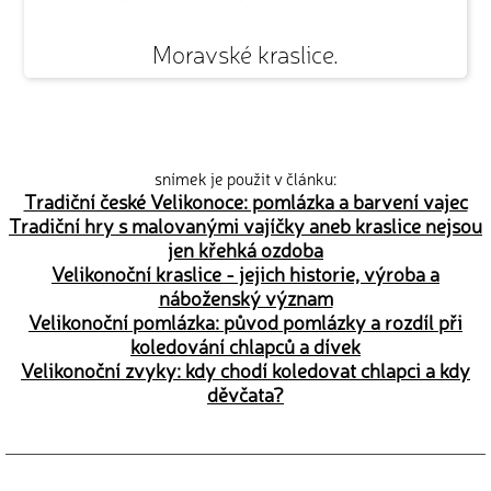
Moravské kraslice.
snímek je použit v článku:
Tradiční české Velikonoce: pomlázka a barvení vajec
Tradiční hry s malovanými vajíčky aneb kraslice nejsou
jen křehká ozdoba
Velikonoční kraslice - jejich historie, výroba a
náboženský význam
Velikonoční pomlázka: původ pomlázky a rozdíl při
koledování chlapců a dívek
Velikonoční zvyky: kdy chodí koledovat chlapci a kdy
děvčata?