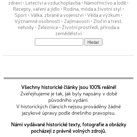
zdraví
•
Letectví a vzduchoplavba
•
Námořnictvo a lodě
•
Recepty, vaření a jídlo
•
Rodina, móda a životní styl
•
Sport
•
Válka, zbraně a vojenství
•
Věda a výzkum
•
Významné osobnosti
•
Zajímavosti
•
Zločin a trest,
nehody
•
Železnice
•
Životní prostředí, příroda a
zemědělství
Všechny historické články jsou 100% reálné!
Zveřejňujeme je tak, jak byly napsány v době
původního vydání.
V historických článcích nejsou prováděny žádné
jazykové úpravy podle dnešního pravopisu.
Námi vydávané historické texty, fotografie a obrázky
pocházejí z právně volných zdrojů.