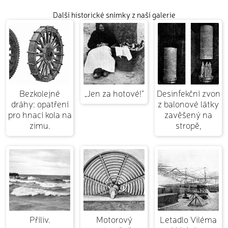
Další historické snímky z naší galerie
Bezkolejné
„Jen za hotové!“
Desinfekční zvon
dráhy: opatření
z balonové látky
pro hnací kola na
zavěšený na
zimu.
stropě,
Příliv.
Motorový
Letadlo Viléma