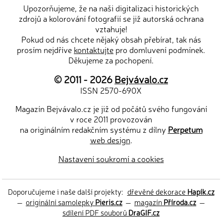
Upozorňujeme, že na naši digitalizaci historických
zdrojů a kolorování fotografií se již autorská ochrana
vztahuje!
Pokud od nás chcete nějaký obsah přebírat, tak nás
prosím nejdříve
kontaktujte
pro domluvení podmínek.
Děkujeme za pochopení.
© 2011 - 2026
Bejvávalo.cz
ISSN 2570-690X
Magazín Bejvávalo.cz je již od počátů svého fungování
v roce 2011 provozován
na originálním redakčním systému z dílny
Perpetum
web design
.
Nastavení soukromí a cookies
Doporučujeme i naše další projekty:
dřevěné dekorace
Hapík.cz
—
originální samolepky
Pieris.cz
—
magazín
Příroda.cz
—
sdílení PDF souborů
DraGIF.cz