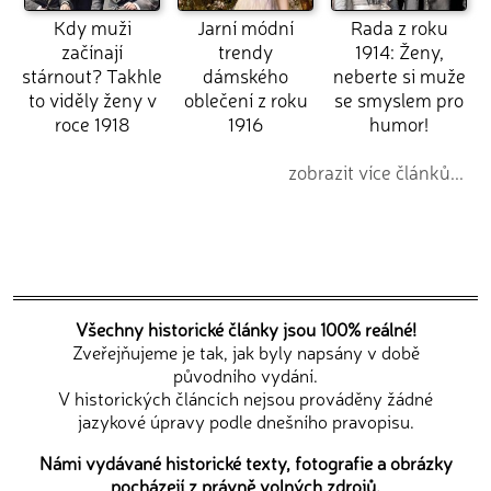
Kdy muži
Jarní módní
Rada z roku
začínají
trendy
1914: Ženy,
stárnout? Takhle
dámského
neberte si muže
to viděly ženy v
oblečení z roku
se smyslem pro
roce 1918
1916
humor!
zobrazit více článků...
Všechny historické články jsou 100% reálné!
Zveřejňujeme je tak, jak byly napsány v době
původního vydání.
V historických článcích nejsou prováděny žádné
jazykové úpravy podle dnešního pravopisu.
Námi vydávané historické texty, fotografie a obrázky
pocházejí z právně volných zdrojů.