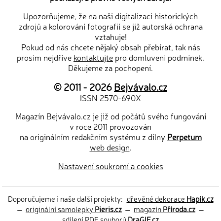
Upozorňujeme, že na naši digitalizaci historických
zdrojů a kolorování fotografií se již autorská ochrana
vztahuje!
Pokud od nás chcete nějaký obsah přebírat, tak nás
prosím nejdříve
kontaktujte
pro domluvení podmínek.
Děkujeme za pochopení.
© 2011 - 2026
Bejvávalo.cz
ISSN 2570-690X
Magazín Bejvávalo.cz je již od počátů svého fungování
v roce 2011 provozován
na originálním redakčním systému z dílny
Perpetum
web design
.
Nastavení soukromí a cookies
Doporučujeme i naše další projekty:
dřevěné dekorace
Hapík.cz
—
originální samolepky
Pieris.cz
—
magazín
Příroda.cz
—
sdílení PDF souborů
DraGIF.cz