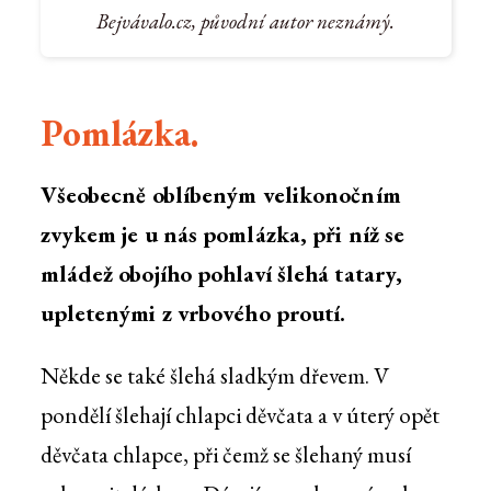
Bejvávalo.cz, původní autor neznámý.
Pomlázka.
Všeobecně oblíbeným velikonočním
zvykem je u nás pomlázka, při níž se
mládež obojího pohlaví šlehá tatary,
upletenými z vrbového proutí.
Někde se také šlehá sladkým dřevem. V
pondělí šlehají chlapci děvčata a v úterý opět
děvčata chlapce, při čemž se šlehaný musí