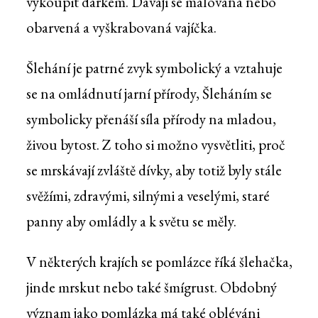
vykoupit dárkem. Dávají se malovaná nebo
obarvená a vyškrabovaná vajíčka.
Šlehání je patrné zvyk symbolický a vztahuje
se na omládnutí jarní přírody, Šleháním se
symbolicky přenáší síla přírody na mladou,
živou bytost. Z toho si možno vysvětliti, proč
se mrskávají zvláště dívky, aby totiž byly stále
svěžími, zdravými, silnými a veselými, staré
panny aby omládly a k světu se měly.
V některých krajích se pomlázce říká šlehačka,
jinde mrskut nebo také šmígrust. Obdobný
význam jako pomlázka má také obléváni