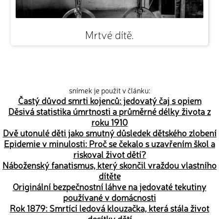
Mrtvé dítě.
snímek je použit v článku:
Častý důvod smrti kojenců: jedovatý čaj s opiem
Děsivá statistika úmrtnosti a průměrné délky života z
roku 1910
Dvě utonulé děti jako smutný důsledek dětského zlobení
Epidemie v minulosti: Proč se čekalo s uzavřením škol a
riskoval život dětí?
Náboženský fanatismus, který skončil vraždou vlastního
dítěte
Originální bezpečnostní láhve na jedovaté tekutiny
používané v domácnosti
Rok 1879: Smrtící ledová klouzačka, která stála život
desítky dětí