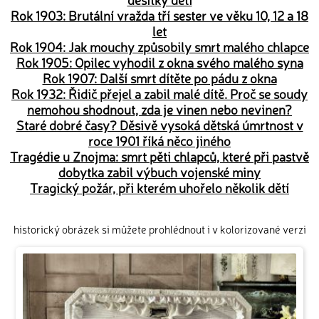
Rok 1903: Brutální vražda tří sester ve věku 10, 12 a 18
let
Rok 1904: Jak mouchy způsobily smrt malého chlapce
Rok 1905: Opilec vyhodil z okna svého malého syna
Rok 1907: Další smrt dítěte po pádu z okna
Rok 1932: Řidič přejel a zabil malé dítě. Proč se soudy
nemohou shodnout, zda je vinen nebo nevinen?
Staré dobré časy? Děsivě vysoká dětská úmrtnost v
roce 1901 říká něco jiného
Tragédie u Znojma: smrt pěti chlapců, které při pastvě
dobytka zabil výbuch vojenské miny
Tragický požár, při kterém uhořelo několik dětí
historický obrázek si můžete prohlédnout i v kolorizované verzi