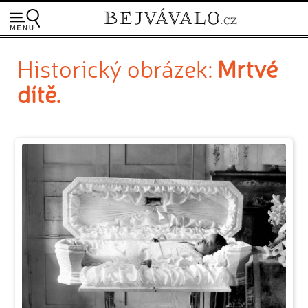
Historický obrázek:
Mrtvé
dítě.