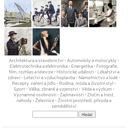
Architektura a stavebnictví
•
Automobily a motocykly
•
Elektrotechnika a elektronika
•
Energetika
•
Fotografie,
film, rozhlas a televize
•
Historické události
•
Lékařství a
zdraví
•
Letectví a vzduchoplavba
•
Námořnictvo a lodě
•
Recepty, vaření a jídlo
•
Rodina, móda a životní styl
•
Sport
•
Válka, zbraně a vojenství
•
Věda a výzkum
•
Významné osobnosti
•
Zajímavosti
•
Zločin a trest,
nehody
•
Železnice
•
Životní prostředí, příroda a
zemědělství