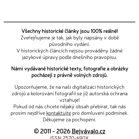
Všechny historické články jsou 100% reálné!
Zveřejňujeme je tak, jak byly napsány v době
původního vydání.
V historických článcích nejsou prováděny žádné
jazykové úpravy podle dnešního pravopisu.
Námi vydávané historické texty, fotografie a obrázky
pocházejí z právně volných zdrojů.
Upozorňujeme, že na naši digitalizaci historických
zdrojů a kolorování fotografií se již autorská ochrana
vztahuje!
Pokud od nás chcete nějaký obsah přebírat, tak nás
prosím nejdříve
kontaktujte
pro domluvení podmínek.
Děkujeme za pochopení.
© 2011 - 2026
Bejvávalo.cz
ISSN 2570-690X