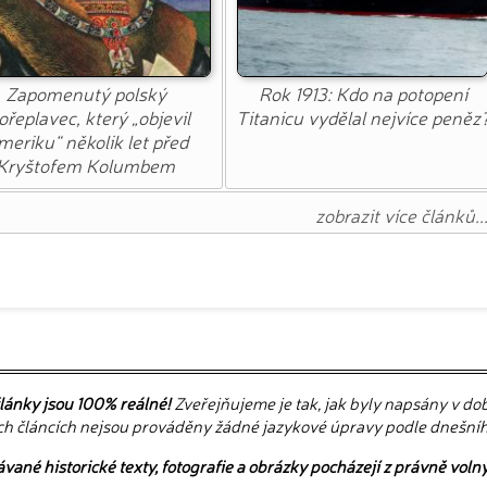
Zapomenutý polský
Rok 1913: Kdo na potopení
řeplavec, který „objevil
Titanicu vydělal nejvíce peněz
eriku“ několik let před
Kryštofem Kolumbem
zobrazit více článků..
lánky jsou 100% reálné!
Zveřejňujeme je tak, jak byly napsány v d
ch článcích nejsou prováděny žádné jazykové úpravy podle dnešní
ané historické texty, fotografie a obrázky pocházejí z právně voln