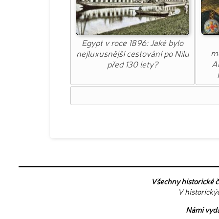
Egypt v roce 1896: Jaké bylo
mo
nejluxusnější cestování po Nilu
Am
před 130 lety?
Všechny historické č
V historický
Námi vydáv