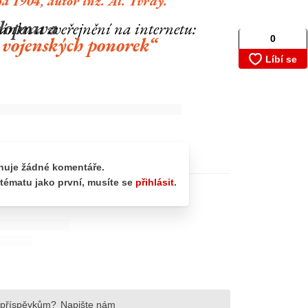
a 1904, autor inž. Al. Tvrdý.
doprava
lánku a zveřejnění na internetu:
 vojenských ponorek“