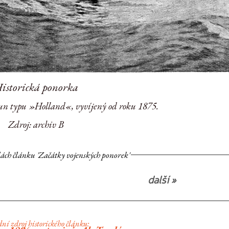
istorická ponorka
un typu »Holland«, vyvíjený od roku 1875.
Zdroj: archiv B
olách článku 'Začátky vojenských ponorek'
další »
ní zdroj historického článku: