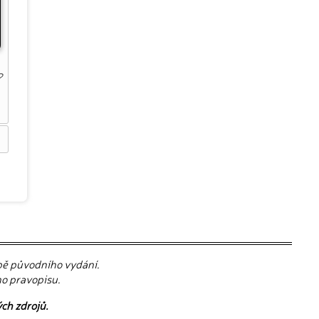
?
.
obě původního vydání.
ho pravopisu.
ých zdrojů.