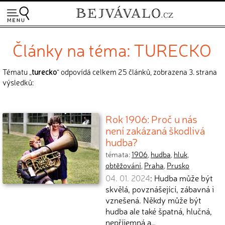
Články na téma: TURECKO
Tématu „
turecko
“ odpovídá celkem 25 článků, zobrazena 3. strana
výsledků:
Rok 1906: Proč u nás
není zakázaná škodlivá
hudba?
témata:
1906
,
hudba
,
hluk
,
obtěžování
,
Praha
,
Prusko
04. 01. 2024
: Hudba může být
skvělá, povznášející, zábavná i
vznešená. Někdy může být
hudba ale také špatná, hlučná,
nepříjemná a…