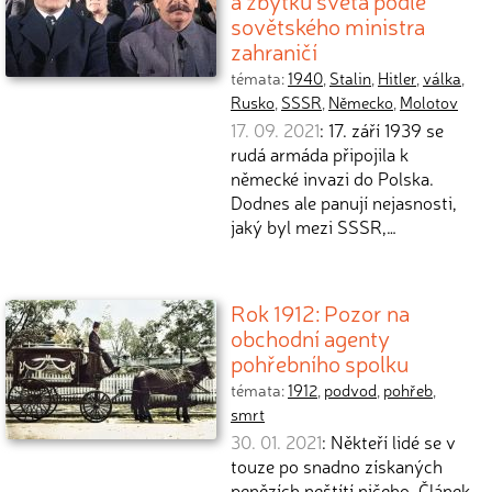
a zbytku světa podle
sovětského ministra
zahraničí
témata:
1940
,
Stalin
,
Hitler
,
válka
,
Rusko
,
SSSR
,
Německo
,
Molotov
17. 09. 2021
: 17. září 1939 se
rudá armáda připojila k
německé invazi do Polska.
Dodnes ale panují nejasnosti,
jaký byl mezi SSSR,…
Rok 1912: Pozor na
obchodní agenty
pohřebního spolku
témata:
1912
,
podvod
,
pohřeb
,
smrt
30. 01. 2021
: Někteří lidé se v
touze po snadno získaných
penězích neštítí ničeho. Článek