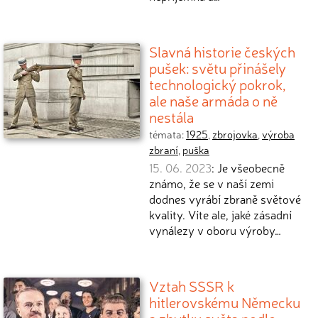
Slavná historie českých
pušek: světu přinášely
technologický pokrok,
ale naše armáda o ně
nestála
témata:
1925
,
zbrojovka
,
výroba
zbraní
,
puška
15. 06. 2023
: Je všeobecně
známo, že se v naší zemi
dodnes vyrábí zbraně světové
kvality. Víte ale, jaké zásadní
vynálezy v oboru výroby…
Vztah SSSR k
hitlerovskému Německu