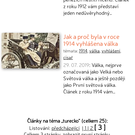
z roku 1912 vám představí
jeden nedůvěryhodný…
Jak a proč byla v roce
1914 vyhlášena válka
témata:
1914
,
válka
,
vyhlášení
,
císař
29. 07. 2019
: Válka, nejprve
označovaná jako Velká nebo
Světová válka a ještě později
jako První světová válka.
Článek z roku 1914 vám…
Články na téma „
turecko
“ (celkem 25):
[ 3 ]
Listování:
předcházející
|
1
|
2
Celkem 3 stránky, zobrazit
první
stránku.