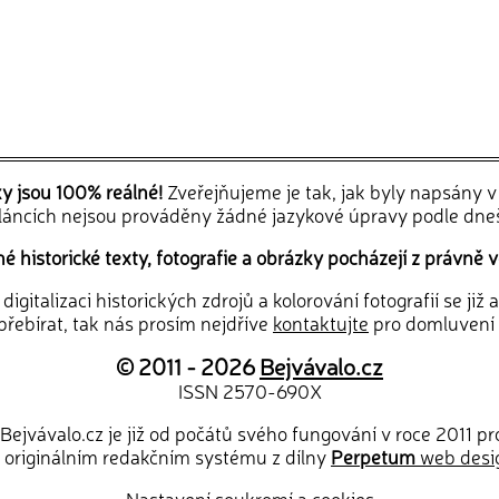
ky jsou 100% reálné!
Zveřejňujeme je tak, jak byly napsány 
článcích nejsou prováděny žádné jazykové úpravy podle dne
 historické texty, fotografie a obrázky pocházejí z právně v
igitalizaci historických zdrojů a kolorování fotografií se již
řebírat, tak nás prosím nejdříve
kontaktujte
pro domluvení
© 2011 - 2026
Bejvávalo.cz
ISSN 2570-690X
Bejvávalo.cz je již od počátů svého fungování v roce 2011 p
 originálním redakčním systému z dílny
Perpetum
web desi
Nastavení soukromí a cookies