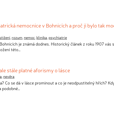
iatrická nemocnice v Bohnicích a proč jí bylo tak mo
stižení
,
rozum
,
nemoc
,
klinika
,
psychiatrie
v Bohnicích je známá dodnes. Historický článek z roku 1907 vás
ožení této…
e stále platné aforismy o lásce
ka
,
nevěra
ska? Co se dá v lásce prominout a co je neodpustitelný hřích? K
Na podobné…