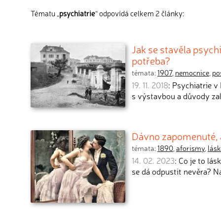
Tématu „
psychiatrie
“ odpovídá celkem 2 články:
Jak se stavěla psych
potřeba?
témata:
1907
,
nemocnice
,
po
19. 11. 2018
: Psychiatrie 
s výstavbou a důvody zal
Dávno zapomenuté, al
témata:
1890
,
aforismy
,
lás
14. 02. 2023
: Co je to lá
se dá odpustit nevěra? 