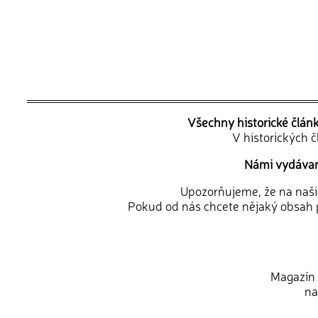
Všechny historické člán
V historických 
Námi vydávané
Upozorňujeme, že na naši d
Pokud od nás chcete nějaký obsah p
Magazín 
na