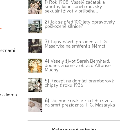
1)
Rok 1908: Veselý začátek a
smutný konec aneb mužský
sexuální život v průběhu…
2)
Jak se před 100 lety opravovaly
poškozené silnice?
c
3)
Tajný návrh prezidenta T. G.
Masaryka na smíření s Němci
 seznámí
4)
Veselý život Sarah Bernhard,
dodnes známé z obrazů Alfonse
Muchy
5)
Recept na domácí bramborové
chipsy z roku 1936
dy a komu
6)
Dojemné reakce z celého světa
na smrt prezidenta T. G. Masaryka
Kolorované snímky