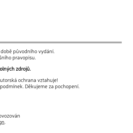
v době původního vydání.
šního pravopisu.
olných zdrojů.
 autorská ochrana vztahuje!
 podmínek. Děkujeme za pochopení.
rovozován
gn
.