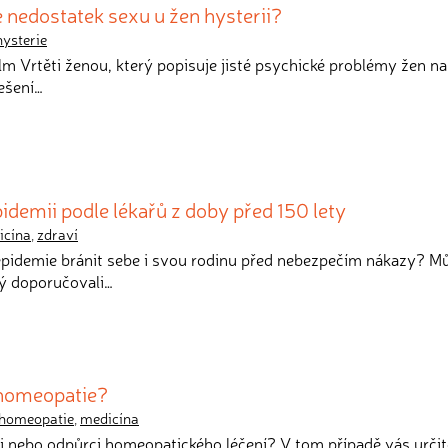
 nedostatek sexu u žen hysterii?
hysterie
 film Vrtěti ženou, který popisuje jisté psychické problémy žen na
řešení…
pidemii podle lékařů z doby před 150 lety
icína
,
zdraví
 epidemie bránit sebe i svou rodinu před nebezpečím nákazy? M
rý doporučovali…
 homeopatie?
homeopatie
,
medicína
vci nebo odpůrci homeopatického léčení? V tom případě vás určit