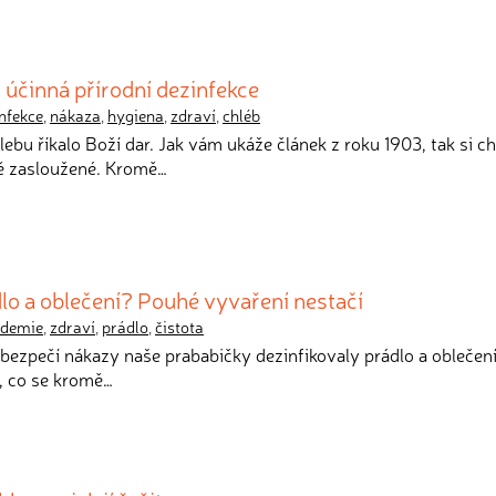
m účinná přírodní dezinfekce
nfekce
,
nákaza
,
hygiena
,
zdraví
,
chléb
hlebu říkalo Boží dar. Jak vám ukáže článek z roku 1903, tak si c
ě zasloužené. Kromě…
dlo a oblečení? Pouhé vyvaření nestačí
idemie
,
zdraví
,
prádlo
,
čistota
nebezpečí nákazy naše prababičky dezinfikovaly prádlo a oblečen
, co se kromě…