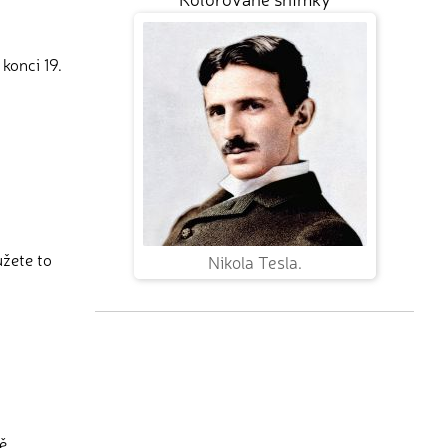
 konci 19.
ůžete to
Nikola Tesla.
ě