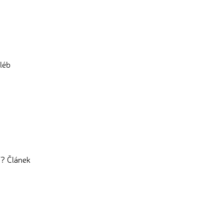
hléb
í? Článek