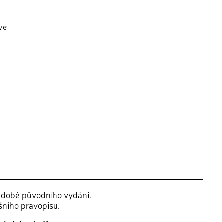
ve
v době původního vydání.
šního pravopisu.