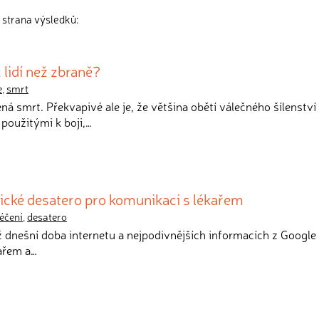
 strana výsledků:
c lidí než zbraně?
e
,
smrt
ná smrt. Překvapivé ale je, že většina obětí válečného šílenství
použitými k boji,…
ické desatero pro komunikaci s lékařem
léčení
,
desatero
až dnešní doba internetu a nejpodivnějších informacích z Google 
ařem a…