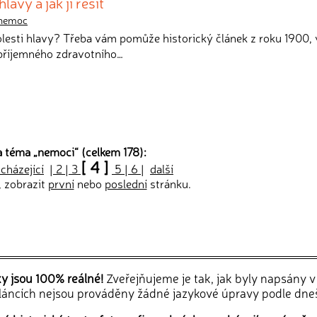
avy a jak jí řešit
nemoc
bolesti hlavy? Třeba vám pomůže historický článek z roku 1900, 
epříjemného zdravotního…
a téma „
nemoci
“ (celkem 178):
[ 4 ]
cházející
|
2
|
3
5
|
6
|
další
, zobrazit
první
nebo
poslední
stránku.
ky jsou 100% reálné!
Zveřejňujeme je tak, jak byly napsány 
článcích nejsou prováděny žádné jazykové úpravy podle dne