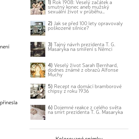
1)
Rok 1908: Veselý začátek a
smutný konec aneb mužský
sexuální život v průběhu…
2)
Jak se před 100 lety opravovaly
poškozené silnice?
3)
Tajný návrh prezidenta T. G.
 není
Masaryka na smíření s Němci
4)
Veselý život Sarah Bernhard,
dodnes známé z obrazů Alfonse
Muchy
5)
Recept na domácí bramborové
chipsy z roku 1936
přinesla
6)
Dojemné reakce z celého světa
na smrt prezidenta T. G. Masaryka
Kolorované snímky