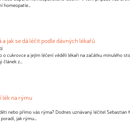
ání homeopatie…
 a jak se dá léčit podle dávných lékařů
ní
o o cukrovce a jejím léčení věděli lékaři na začátku minulého sto
ý článek z…
 lék na rýmu
 děti nebo přímo vás rýma? Dodnes uznávaný léčitel Sebastian 
 poradí, jak rýmu…