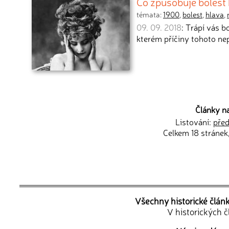
Co způsobuje bolest hl
témata:
1900
,
bolest
,
hlava
,
09. 09. 2018
: Trápí vás 
kterém příčiny tohoto n
Články n
Listování:
před
Celkem 18 stránek
Všechny historické člán
V historických 