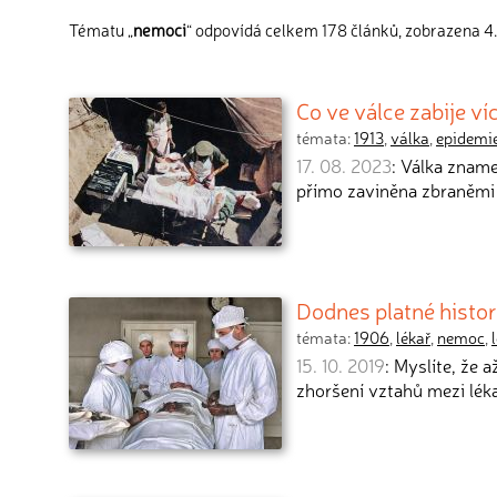
Tématu „
nemoci
“ odpovídá celkem 178 článků, zobrazena 4.
Co ve válce zabije ví
témata:
1913
,
válka
,
epidemi
17. 08. 2023
: Válka zname
přímo zaviněna zbraněmi 
Dodnes platné histor
témata:
1906
,
lékař
,
nemoc
,
15. 10. 2019
: Myslíte, že 
zhoršení vztahů mezi lék