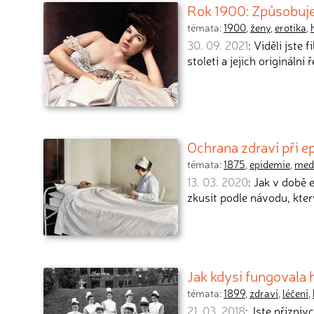
Rok 1900: Způsobuje
témata:
1900
,
ženy
,
erotika
,
30. 09. 2021
: Viděli jste
století a jejich originální 
Ochrana zdraví při e
témata:
1875
,
epidemie
,
med
13. 03. 2020
: Jak v době
zkusit podle návodu, kte
Jak kdysi fungovala
témata:
1899
,
zdraví
,
léčení
,
21. 03. 2018
: Jste přízni