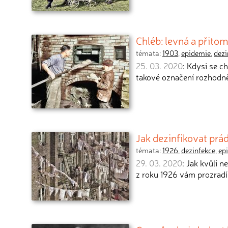
Chléb: levná a přito
témata:
1903
,
epidemie
,
dezi
25. 03. 2020
: Kdysi se c
takové označení rozhodn
Jak dezinfikovat prá
témata:
1926
,
dezinfekce
,
ep
29. 03. 2020
: Jak kvůli 
z roku 1926 vám prozradí