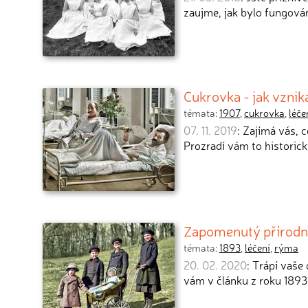
zaujme, jak bylo fungov
Cukrovka - jak vzniká
témata:
1907
,
cukrovka
,
léče
07. 11. 2019
: Zajímá vás, c
Prozradí vám to historick
Zapomenutý přírodní
témata:
1893
,
léčení
,
rýma
20. 02. 2020
: Trápí vaše
vám v článku z roku 1893